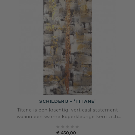
SCHILDERIJ – ‘TITANE’
Titane is een krachtig, verticaal statement
waarin een warme koperkleurige kern zich
aftekent tegen een gelaagde achtergrond van





grijs, wit en goudaccenten. Een compact
€ 450,00