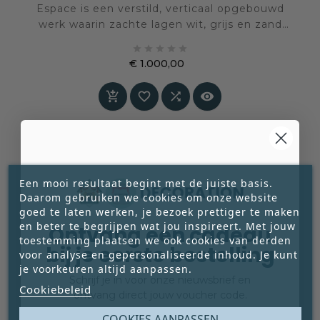
Espace is een verstild, verticaal opgebouwd
werk waarin zachte lagen wit, grijs en zand
samensmelten tot een subtiele maar krachtige





compositie. Een schilderij dat ruimte niet vult,
€ 1.000,00
maar juist ruimte creëert.
Prijs




Een mooi resultaat begint met de juiste basis.
Daarom gebruiken we cookies om onze website
goed te laten werken, je bezoek prettiger te maken
en beter te begrijpen wat jou inspireert. Met jouw
Ontvang een cadeau
toestemming plaatsen we ook cookies van derden
bij je eerste bestelling
voor analyse en gepersonaliseerde inhoud. Je kunt
je voorkeuren altijd aanpassen.
Schrijf je in voor onze nieuwsbrief en
Cookiebeleid
ontvang direct jouw voucher code.
Email
COOKIES AANPASSEN