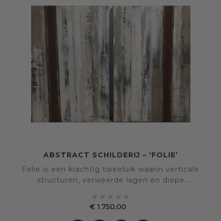
ABSTRACT SCHILDERIJ – ‘FOLIE’
Folie is een krachtig tweeluik waarin verticale
structuren, verweerde lagen en diepe
roestaccenten samenkomen in een





monumentale compositie. Een werk dat rust,
€ 1.750,00
ritme en spanning combineert en een ruimte
Prijs