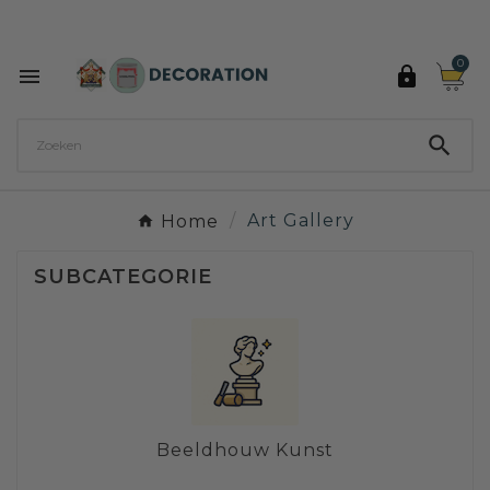
Ontdek de 27 kleuren van Decoration Paint

0



Home
Art Gallery
SUBCATEGORIE
Beeldhouw Kunst