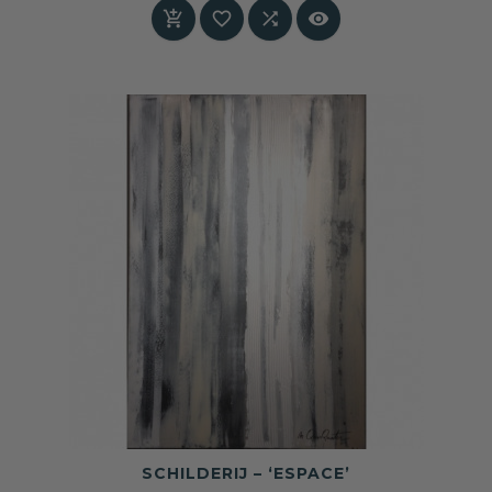
architectonische diepte geeft.




SCHILDERIJ – ‘ESPACE’