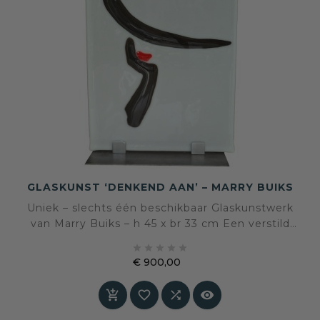
GLASKUNST ‘DENKEND AAN’ – MARRY BUIKS
Uniek – slechts één beschikbaar Glaskunstwerk
van Marry Buiks – h 45 x br 33 cm Een verstild
spel van lijn, licht en subtiele expressie.





€ 900,00
Prijs



