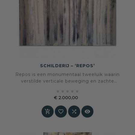
SCHILDERIJ – ‘REPOS’
Repos is een monumentaal tweeluik waarin
verstilde verticale beweging en zachte
gelaagdheid samenkomen in een





uitgebalanceerde compositie. Een werk dat rust
€ 2.000,00
uitstraalt zonder zijn kracht te verliezen.
Prijs



