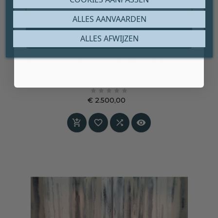
ALLES AANVAARDEN
Claim mijn gratis cadeau
ALLES AFWIJZEN
SCHILDERIJ – ‘FORCE’
Force is een monumentaal tweeluik waarin
horizontale gelaagdheid en een krachtige
roestrode band samenkomen in een





uitgebalanceerde, maar indringende
€ 2.500,00
compositie. Een werk dat rust uitstraalt, maar
Prijs
tegelijk een onmiskenbare energie in de ruimte




brengt.