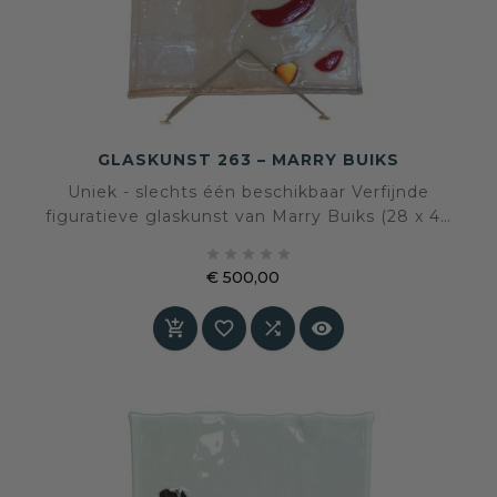
GLASKUNST 263 – MARRY BUIKS
Uniek - slechts één beschikbaar Verfijnde
figuratieve glaskunst van Marry Buiks (28 x 40
cm). Een transparant kunstwerk dat licht,





elegantie en verstilling samenbrengt.
€ 500,00
Prijs



