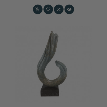
formaat met monumentale uitstraling.
Prijs



