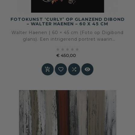
FOTOKUNST ‘CURLY’ OP GLANZEND DIBOND
– WALTER HAENEN – 60 X 45 CM
Walter Haenen | 60 × 45 cm (Foto op Digibond
glans). Een intrigerend portret waarin
realistische gezichtskenmerken samensmelten





met een bloemrijk, abstract patroon — een
€ 450,00
uitdaging voor de verbeelding en een
Prijs
uitnodiging tot kijken.



