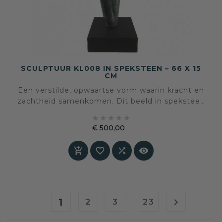
SCULPTUUR KL008 IN SPEKSTEEN – 66 X 15
CM
Een verstilde, opwaartse vorm waarin kracht en
zachtheid samenkomen. Dit beeld in speksteen
van Martien Klaassen toont hoe natuurlijke





materie en menselijke aandacht elkaar
€ 500,00
versterken.
Prijs




…
1

2
3
23