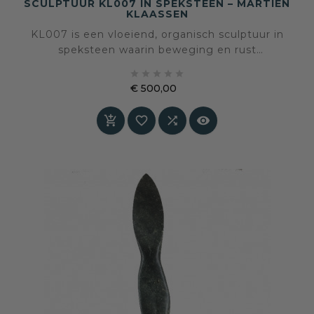
SCULPTUUR KL007 IN SPEKSTEEN – MARTIEN
KLAASSEN
KL007 is een vloeiend, organisch sculptuur in
speksteen waarin beweging en rust
samenkomen. Een beeld dat de natuurlijke





kracht van steen respecteert en tegelijkertijd
€ 500,00
een elegante, bijna dansende vorm toont.
Prijs



