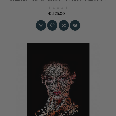
H. 15 cm. Een verfijnd en verstild beeld waarin





rust, aandacht en licht samenkomen in een
€ 325,00
intiem leesmoment.
Prijs



