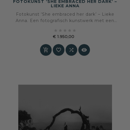
FOTOKUNST ‘SHE EMBRACED HER DARK’ –
LIEKE ANNA
Fotokunst ‘She embraced her dark’ – Lieke
Anna. Een fotografisch kunstwerk met een
eigen beeldtaal en sfeer, geselecteerd voor een





interieur waarin kunst en persoonlijke expressie
€ 1.950,00
centraal staan.
Prijs



