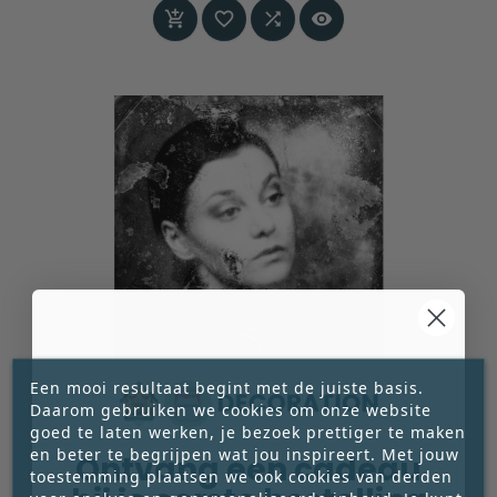




Een mooi resultaat begint met de juiste basis.
Daarom gebruiken we cookies om onze website
goed te laten werken, je bezoek prettiger te maken
en beter te begrijpen wat jou inspireert. Met jouw
Ontvang een cadeau
toestemming plaatsen we ook cookies van derden
FOTOKUNST ‘DUCHESSE’ – WALTER HAENEN