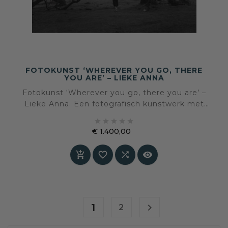
FOTOKUNST ‘WHEREVER YOU GO, THERE
YOU ARE’ – LIEKE ANNA
Fotokunst ‘Wherever you go, there you are’ –
Lieke Anna. Een fotografisch kunstwerk met
een eigen beeldtaal en sfeer, geselecteerd voor





een interieur waarin kunst en persoonlijke
€ 1.400,00
expressie centraal staan.
Prijs




1

2