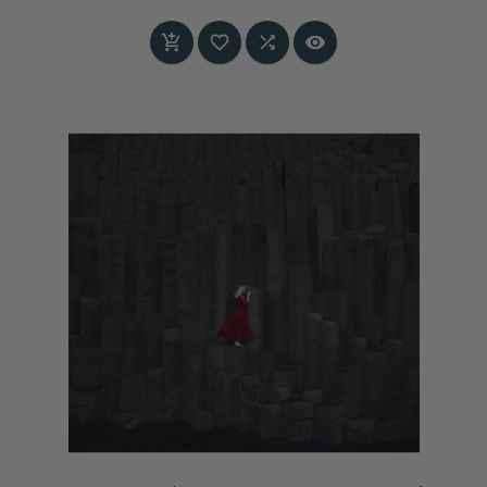
Prijs



