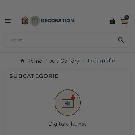
Ontdek de 27 kleuren van Decoration Paint

0



Home
Art Gallery
Fotografie
SUBCATEGORIE
Digitale kunst