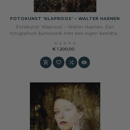
FOTOKUNST ‘KLAPROOS’ – WALTER HAENEN
Fotokunst ‘Klaproos’ – Walter Haenen. Een
fotografisch kunstwerk met een eigen beeldtaal
en sfeer, geselecteerd voor een interieur waarin





kunst en persoonlijke expressie centraal staan.
€ 1.200,00
Prijs



