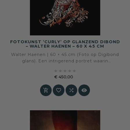
FOTOKUNST ‘CURLY’ OP GLANZEND DIBOND
– WALTER HAENEN – 60 X 45 CM
Walter Haenen | 60 × 45 cm (Foto op Digibond
glans). Een intrigerend portret waarin
realistische gezichtskenmerken samensmelten





met een bloemrijk, abstract patroon — een
€ 450,00
uitdaging voor de verbeelding en een
Prijs
uitnodiging tot kijken.



