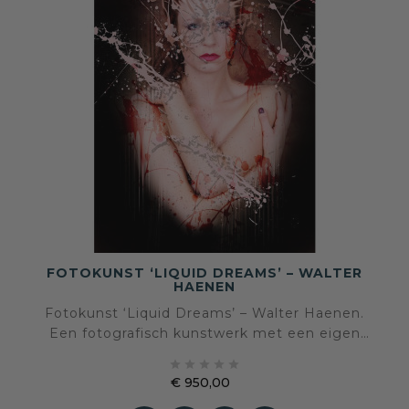
FOTOKUNST ‘LIQUID DREAMS’ – WALTER
HAENEN
Fotokunst ‘Liquid Dreams’ – Walter Haenen.
Een fotografisch kunstwerk met een eigen
beeldtaal en sfeer, geselecteerd voor een





interieur waarin kunst en persoonlijke expressie
€ 950,00
centraal staan.
Prijs