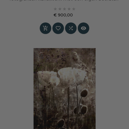
en sfeer, geselecteerd voor een interieur waarin





kunst en persoonlijke expressie centraal staan.
€ 900,00
Prijs



