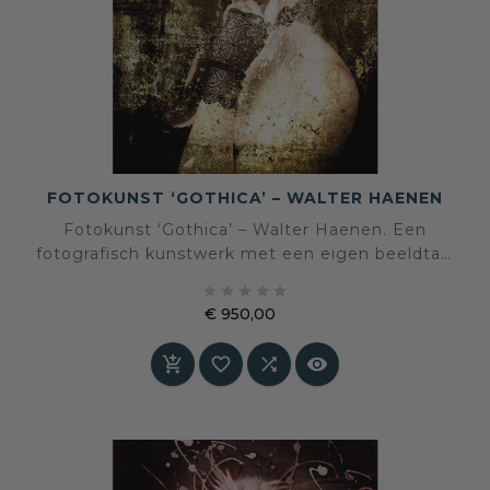
FOTOKUNST ‘GOTHICA’ – WALTER HAENEN
Fotokunst ‘Gothica’ – Walter Haenen. Een
fotografisch kunstwerk met een eigen beeldtaal
en sfeer, geselecteerd voor een interieur waarin





kunst en persoonlijke expressie centraal staan.
€ 950,00
Prijs



