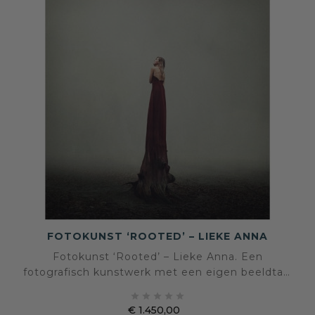
FOTOKUNST ‘ROOTED’ – LIEKE ANNA
Fotokunst ‘Rooted’ – Lieke Anna. Een
fotografisch kunstwerk met een eigen beeldtaal
en sfeer, geselecteerd voor een interieur waarin





kunst en persoonlijke expressie centraal staan.
€ 1.450,00