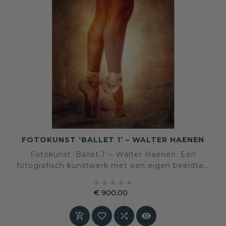
FOTOKUNST ‘BALLET 1’ – WALTER HAENEN
Fotokunst ‘Ballet 1’ – Walter Haenen. Een
fotografisch kunstwerk met een eigen beeldtaal
en sfeer, geselecteerd voor een interieur waarin





kunst en persoonlijke expressie centraal staan.
€ 900,00
Prijs



