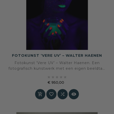
FOTOKUNST ‘VERE UV’ – WALTER HAENEN
Fotokunst ‘Vere UV’ – Walter Haenen. Een
fotografisch kunstwerk met een eigen beeldtaal
en sfeer, geselecteerd voor een interieur waarin





kunst en persoonlijke expressie centraal staan.
€ 950,00
Prijs



