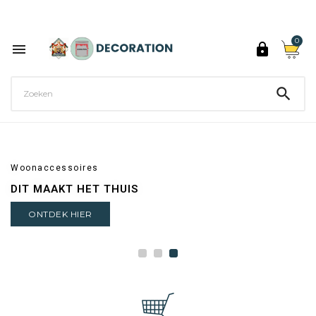
Ontdek de 27 kleuren van Decoration Paint

0



Woonaccessoires
DIT MAAKT HET THUIS
ONTDEK HIER