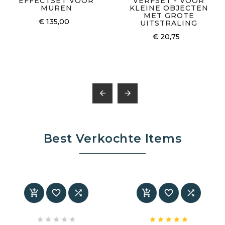
EFFECTSET VOOR
VERFSET - VOOR
MUREN
KLEINE OBJECTEN
MET GROTE
€ 135,00
UITSTRALING
€ 20,75


Best Verkochte Items















