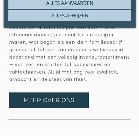
ALLES AANVAARDEN
ALLES AFWIJZEN
Vanuit Zeeuws-Vlaanderen werken we bij
Decoration al ruim 100 jaar aan één missie:
interieurs mooier, persoonlijker en eerlijker
maken. Wat begon als een klein familiebedrijf
groeide uit tot een van de eerste webshops in
Nederland met een volledig interieurassortiment
— van verf en stoffen tot accessoires en
vaktechnieken. Altijd met oog voor kwaliteit,
ambacht en de sfeer van thuis.
MEER OVER ONS