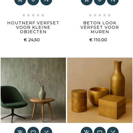










HOUTNERF VERFSET
BETON LOOK
VOOR KLEINE
VERFSET VOOR
OBJECTEN
MUREN
€ 24,50
€ 110,00





