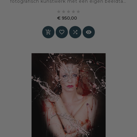
fotografisch kunstwerk met een eigen beeldtaal
en sfeer, geselecteerd voor een interieur waarin





kunst en persoonlijke expressie centraal staan.
€ 950,00
Prijs



