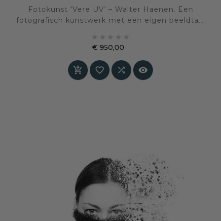
Fotokunst ‘Vere UV’ – Walter Haenen. Een
fotografisch kunstwerk met een eigen beeldtaal
en sfeer, geselecteerd voor een interieur waarin





kunst en persoonlijke expressie centraal staan.
€ 950,00
Prijs



