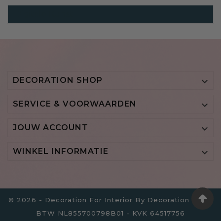
Digitale Kunst
DECORATION SHOP

SERVICE & VOORWAARDEN

JOUW ACCOUNT

WINKEL INFORMATIE

© 2026 - Decoration For Interior By Decoration B.V. -
BTW NL855700798B01 - KVK 64517756