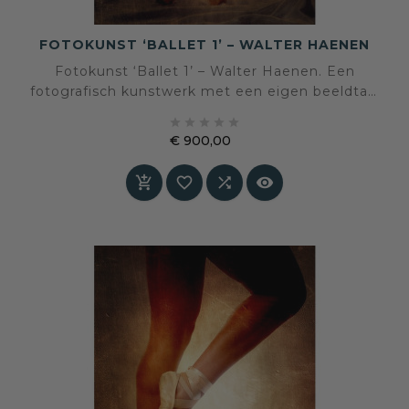
FOTOKUNST ‘BALLET 1’ – WALTER HAENEN
Fotokunst ‘Ballet 1’ – Walter Haenen. Een
fotografisch kunstwerk met een eigen beeldtaal
en sfeer, geselecteerd voor een interieur waarin





kunst en persoonlijke expressie centraal staan.
€ 900,00
Prijs



