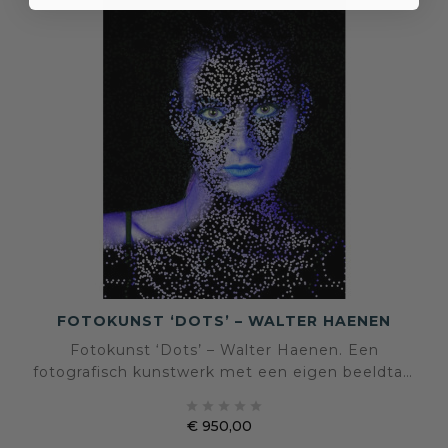
FOTOKUNST ‘DOTS’ – WALTER HAENEN
Fotokunst ‘Dots’ – Walter Haenen. Een
fotografisch kunstwerk met een eigen beeldtaal
en sfeer, geselecteerd voor een interieur waarin





kunst en persoonlijke expressie centraal staan.
€ 950,00
Prijs