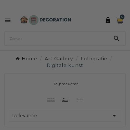
Ontdek de 27 kleuren van Decoration Paint

0



Home
Art Gallery
Fotografie
Digitale kunst
13 producten

Relevantie