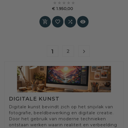





interieur waarin kunst en persoonlijke expressie
€ 1.950,00
centraal staan.
Prijs




1

2
DIGITALE KUNST
Digitale kunst bevindt zich op het snijvlak van
fotografie, beeldbewerking en digitale creatie.
Door het gebruik van moderne technieken
ontstaan werken waarin realiteit en verbeelding