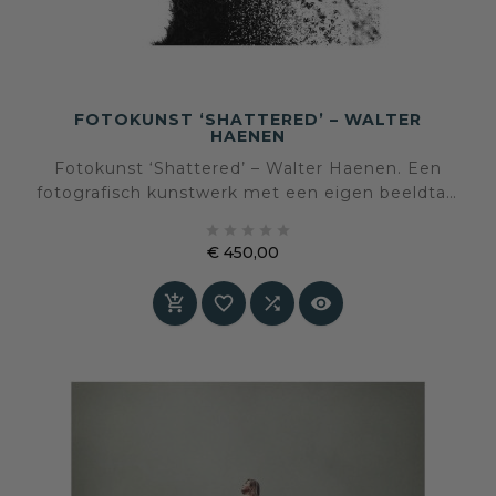
FOTOKUNST ‘SHATTERED’ – WALTER
HAENEN
Fotokunst ‘Shattered’ – Walter Haenen. Een
fotografisch kunstwerk met een eigen beeldtaal
en sfeer, geselecteerd voor een interieur waarin





kunst en persoonlijke expressie centraal staan.
€ 450,00
Prijs



