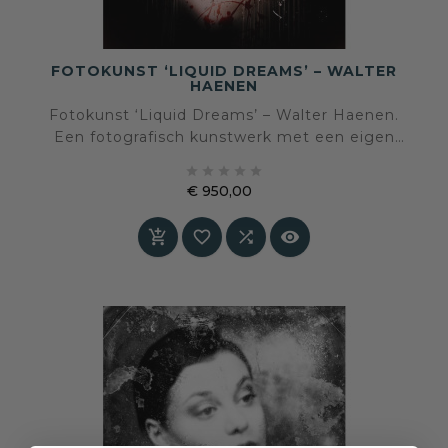
FOTOKUNST ‘LIQUID DREAMS’ – WALTER
HAENEN
Fotokunst ‘Liquid Dreams’ – Walter Haenen.
Een fotografisch kunstwerk met een eigen
beeldtaal en sfeer, geselecteerd voor een





interieur waarin kunst en persoonlijke expressie
€ 950,00
centraal staan.
Prijs



