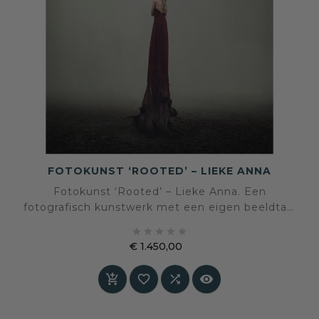
FOTOKUNST ‘ROOTED’ – LIEKE ANNA
Fotokunst ‘Rooted’ – Lieke Anna. Een
fotografisch kunstwerk met een eigen beeldtaal
en sfeer, geselecteerd voor een interieur waarin





kunst en persoonlijke expressie centraal staan.
€ 1.450,00
Prijs



