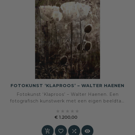
FOTOKUNST ‘KLAPROOS’ – WALTER HAENEN
Fotokunst ‘Klaproos’ – Walter Haenen. Een
fotografisch kunstwerk met een eigen beeldtaal
en sfeer, geselecteerd voor een interieur waarin





kunst en persoonlijke expressie centraal staan.
€ 1.200,00
Prijs



