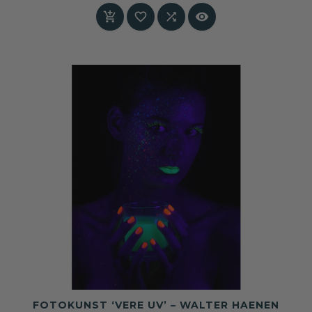




FOTOKUNST ‘VERE UV’ – WALTER HAENEN