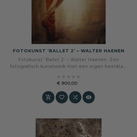
FOTOKUNST ‘BALLET 2’ – WALTER HAENEN
Fotokunst ‘Ballet 2’ – Walter Haenen. Een
fotografisch kunstwerk met een eigen beeldtaal
en sfeer, geselecteerd voor een interieur waarin





kunst en persoonlijke expressie centraal staan.
€ 900,00
Prijs



