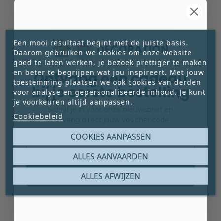
Een mooi resultaat begint met de juiste basis.
Daarom gebruiken we cookies om onze website
goed te laten werken, je bezoek prettiger te maken
en beter te begrijpen wat jou inspireert. Met jouw
Ontvang een cadeau
toestemming plaatsen we ook cookies van derden
bij je eerste bestelling
voor analyse en gepersonaliseerde inhoud. Je kunt
FOTOKUNST ‘DUCHESSE’ – WALTER HAENEN
je voorkeuren altijd aanpassen.
Schrijf je in voor onze nieuwsbrief en
Fotokunst ‘Duchesse’ – Walter Haenen. Een
Cookiebeleid
ontvang direct jouw voucher code.
fotografisch kunstwerk met een eigen beeldtaal
Email
COOKIES AANPASSEN
en sfeer, geselecteerd voor een interieur waarin





kunst en persoonlijke expressie centraal staan.
€ 450,00
ALLES AANVAARDEN
Prijs
Claim mijn gratis cadeau




ALLES AFWIJZEN