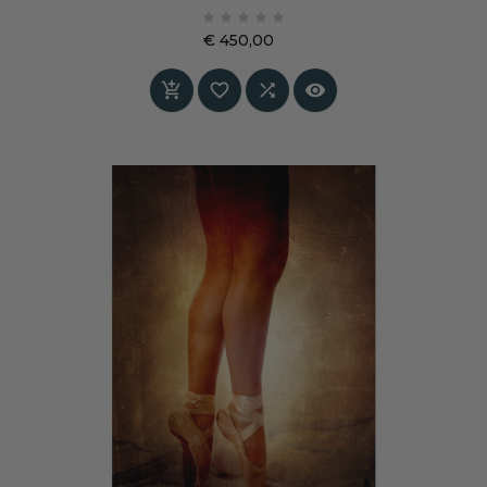
realistische gezichtskenmerken samensmelten





met een bloemrijk, abstract patroon — een
€ 450,00
uitdaging voor de verbeelding en een
Prijs
uitnodiging tot kijken.



