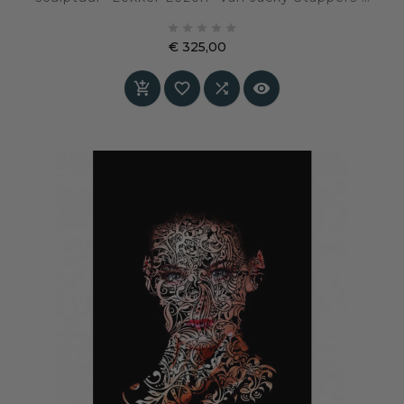
H. 15 cm. Een verfijnd en verstild beeld waarin





rust, aandacht en licht samenkomen in een
€ 325,00
intiem leesmoment.
Prijs



