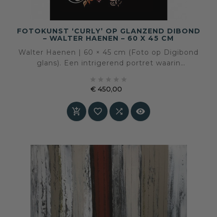
FOTOKUNST ‘CURLY’ OP GLANZEND DIBOND
– WALTER HAENEN – 60 X 45 CM
Walter Haenen | 60 × 45 cm (Foto op Digibond
glans). Een intrigerend portret waarin
realistische gezichtskenmerken samensmelten





met een bloemrijk, abstract patroon — een
€ 450,00
uitdaging voor de verbeelding en een
Prijs
uitnodiging tot kijken.



