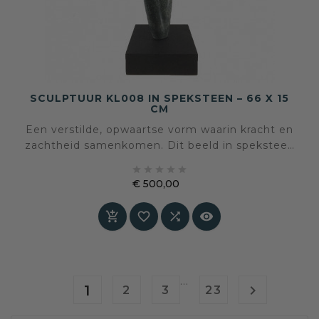
SCULPTUUR KL008 IN SPEKSTEEN – 66 X 15
CM
Een verstilde, opwaartse vorm waarin kracht en
zachtheid samenkomen. Dit beeld in speksteen
van Martien Klaassen toont hoe natuurlijke





materie en menselijke aandacht elkaar
€ 500,00
versterken.
Prijs




…
1

2
3
23