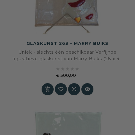
GLASKUNST 263 – MARRY BUIKS
Uniek - slechts één beschikbaar Verfijnde
figuratieve glaskunst van Marry Buiks (28 x 40
cm). Een transparant kunstwerk dat licht,





elegantie en verstilling samenbrengt.
€ 500,00
Prijs



