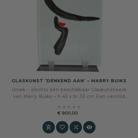
GLASKUNST ‘DENKEND AAN’ – MARRY BUIKS
Uniek – slechts één beschikbaar Glaskunstwerk
van Marry Buiks – h 45 x br 33 cm Een verstild
spel van lijn, licht en subtiele expressie.





€ 900,00
Prijs



