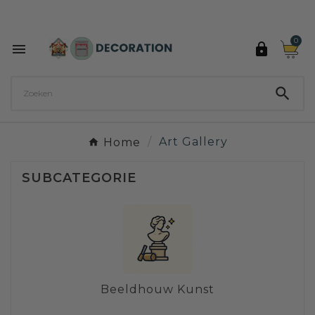
Ontdek de 27 kleuren van Decoration Paint

0



Home
Art Gallery
SUBCATEGORIE
Beeldhouw Kunst