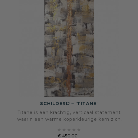
SCHILDERIJ – ‘TITANE’
Titane is een krachtig, verticaal statement
waarin een warme koperkleurige kern zich
aftekent tegen een gelaagde achtergrond van





grijs, wit en goudaccenten. Een compact
€ 450,00