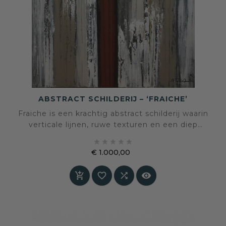
ABSTRACT SCHILDERIJ – ‘FRAICHE’
Fraiche is een krachtig abstract schilderij waarin
verticale lijnen, ruwe texturen en een diep
roestrode kern samenkomen tot een





uitgesproken statement. Een werk dat rust en
€ 1.000,00
spanning tegelijk in balans brengt en een
Prijs
ruimte direct karakter geeft.



