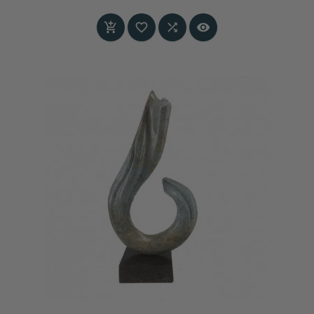
formaat met monumentale uitstraling.
Prijs



