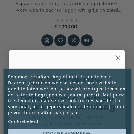
Espace is een verstild, verticaal opgebouwd
werk waarin zachte lagen wit, grijs en zand
samensmelten tot een subtiele maar krachtige





compositie. Een schilderij dat ruimte niet vult,
€ 1.000,00
maar juist ruimte creëert.
Prijs




Een mooi resultaat begint met de juiste basis.
Daarom gebruiken we cookies om onze website
goed te laten werken, je bezoek prettiger te maken
en beter te begrijpen wat jou inspireert. Met jouw
Ontvang een cadeau
toestemming plaatsen we ook cookies van derden
bij je eerste bestelling
voor analyse en gepersonaliseerde inhoud. Je kunt
je voorkeuren altijd aanpassen.
Schrijf je in voor onze nieuwsbrief en
Cookiebeleid
ontvang direct jouw voucher code.
Email
COOKIES AANPASSEN