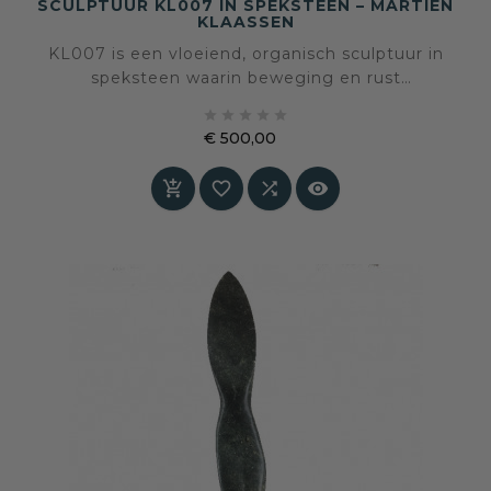
SCULPTUUR KL007 IN SPEKSTEEN – MARTIEN
KLAASSEN
KL007 is een vloeiend, organisch sculptuur in
speksteen waarin beweging en rust
samenkomen. Een beeld dat de natuurlijke





kracht van steen respecteert en tegelijkertijd
€ 500,00
een elegante, bijna dansende vorm toont.
Prijs



