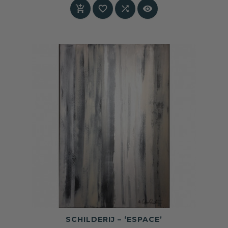
architectonische diepte geeft.




SCHILDERIJ – ‘ESPACE’