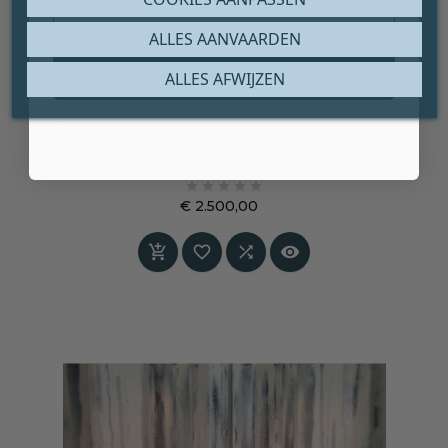
ALLES AANVAARDEN
Claim mijn gratis cadeau
ALLES AFWIJZEN
SCHILDERIJ – ‘FORCE’
Force is een monumentaal tweeluik waarin
horizontale gelaagdheid en een krachtige
roestrode band samenkomen in een





uitgebalanceerde, maar indringende
€ 2.500,00
compositie. Een werk dat rust uitstraalt, maar
Prijs
tegelijk een onmiskenbare energie in de ruimte




brengt.