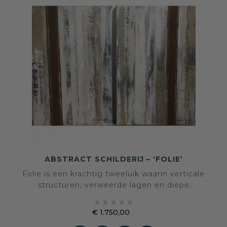
ABSTRACT SCHILDERIJ – ‘FOLIE’
Folie is een krachtig tweeluik waarin verticale
structuren, verweerde lagen en diepe
roestaccenten samenkomen in een





monumentale compositie. Een werk dat rust,
€ 1.750,00
ritme en spanning combineert en een ruimte
Prijs