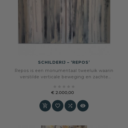
SCHILDERIJ – ‘REPOS’
Repos is een monumentaal tweeluik waarin
verstilde verticale beweging en zachte
gelaagdheid samenkomen in een





uitgebalanceerde compositie. Een werk dat rust
€ 2.000,00
uitstraalt zonder zijn kracht te verliezen.
Prijs



