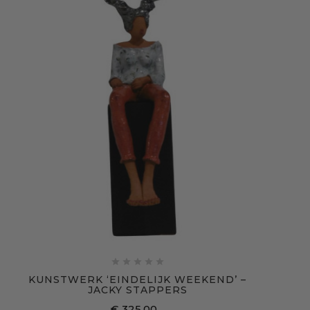





KUNSTWERK ‘EINDELIJK WEEKEND’ –
JACKY STAPPERS
€ 325,00