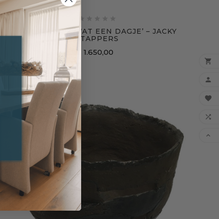





KUNSTWERK ‘WAT EEN DAGJE’ – JACKY
STAPPERS
€ 1.650,00

Prijs



