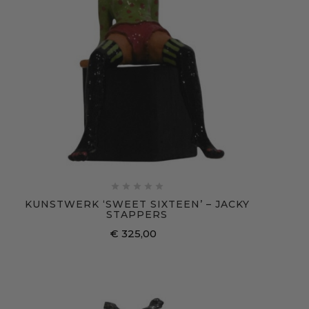





KUNSTWERK ‘SWEET SIXTEEN’ – JACKY
STAPPERS
€ 325,00
Prijs