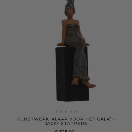





KUNSTWERK ‘KLAAR VOOR HET GALA’ –
JACKY STAPPERS
€ 325,00