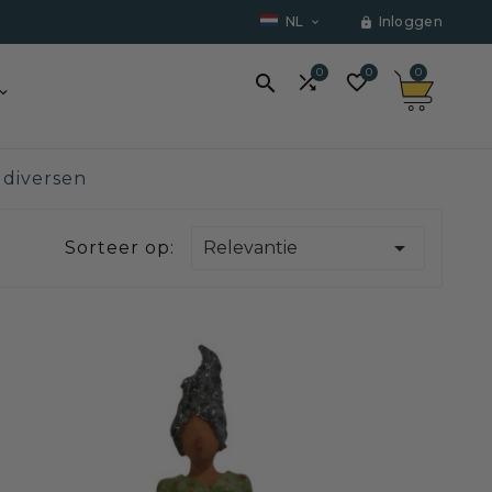
NL
Inloggen


0
0
0



 diversen

Sorteer op:
Relevantie