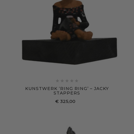





KUNSTWERK ‘RING RING’ – JACKY
STAPPERS
€ 325,00
Prijs