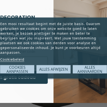





KUNSTWERK ‘SILVY’ – JACKY STAPPERS
€ 875,00
Een mooi resultaat begint met de juiste basis. Daarom
Prijs
gebruiken we cookies om onze website goed te laten
 een cadeau
werken, je bezoek prettiger te maken en beter te
rste bestelling
begrijpen wat jou inspireert. Met jouw toestemming
plaatsen we ook cookies van derden voor analyse en
voor onze nieuwsbrief en
gepersonaliseerde inhoud. Je kunt je voorkeuren altijd
ct jouw voucher code.
aanpassen.
Cookiebeleid
COOKIES
ALLES
ALLES AFWIJZEN
AANPASSEN
AANVAARDEN
n gratis cadeau