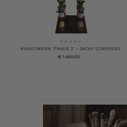





KUNSTWERK ‘FIKKIE 2’ – JACKY STAPPERS
€ 1.450,00
Prijs