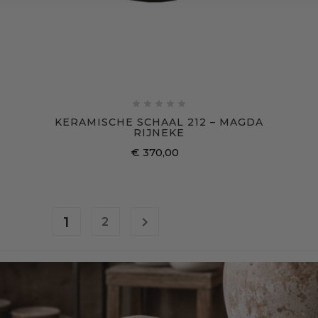





KERAMISCHE SCHAAL 212 – MAGDA
RIJNEKE
€ 370,00
Prijs
1

2