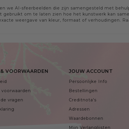
en we AI-sfeerbeelden die zijn samengesteld met behulp 
nt gebruikt om te laten zien hoe het kunstwerk kan same
 exacte weergave van kleur, formaat of verhoudingen. Raa
E & VOORWAARDEN
JOUW ACCOUNT
eid
Persoonlijke Info
 voorwaarden
Bestellingen
lde vragen
Creditnota's
klaring
Adressen
Waardebonnen
Mijn Verlanglijsten