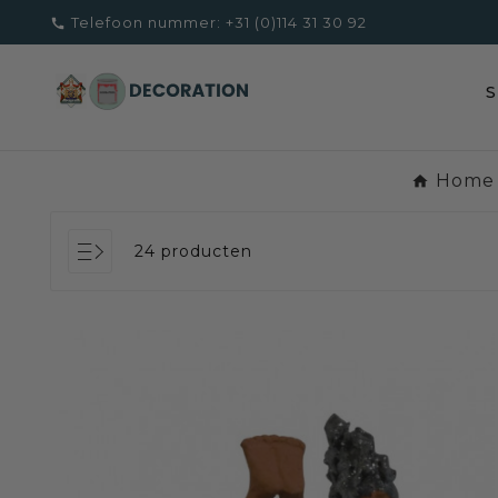
Telefoon nummer:
+31 (0)114 31 30 92

Home
24 producten