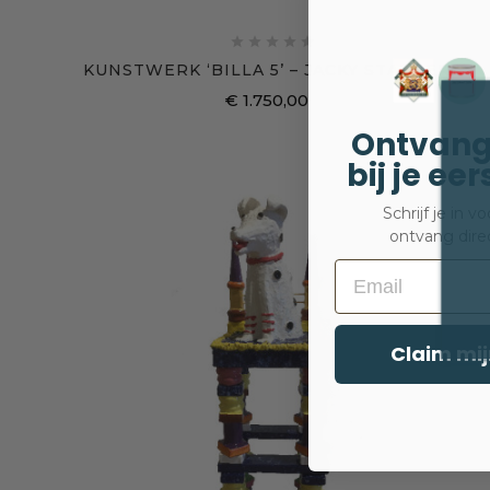





KUNSTWERK ‘BILLA 5’ – JACKY STAPPERS
€ 1.750,00
Prijs
Ontvang
bij je ee
Schrijf je in 
ontvang dire
Email
Claim mij