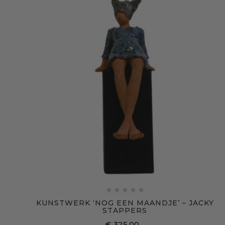





KUNSTWERK ‘NOG EEN MAANDJE’ – JACKY
STAPPERS
€ 325,00