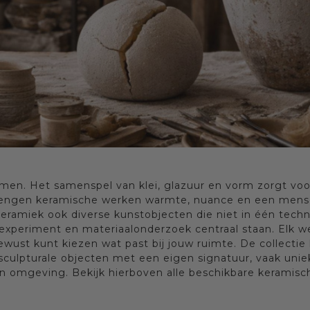
men. Het samenspel van klei, glazuur en vorm zorgt vo
 brengen keramische werken warmte, nuance en een mensel
keramiek ook diverse kunstobjecten die niet in één tech
 experiment en materiaalonderzoek centraal staan. Elk 
bewust kunt kiezen wat past bij jouw ruimte. De collectie
culpturale objecten met een eigen signatuur, vaak uniek 
jn omgeving. Bekijk hierboven alle beschikbare keramis