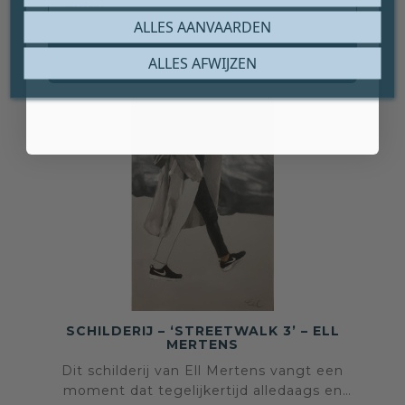
ALLES AANVAARDEN
Claim mijn gratis cadeau
ALLES AFWIJZEN
SCHILDERIJ – ‘STREETWALK 3’ – ELL
MERTENS
Dit schilderij van Ell Mertens vangt een
moment dat tegelijkertijd alledaags en