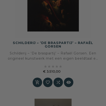
SCHILDERIJ – ‘DE BRASPARTIJ’ – RAFAËL
GORSEN
Schilderij – ‘De braspartij’ – Rafaël Gorsen. Een
origineel kunstwerk met een eigen beeldtaal en
sfeer, geselecteerd voor een interieur waarin





kunst en persoonlijke expressie centraal staan.
€ 3.510,00
Prijs



