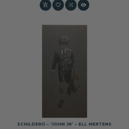
aan jeugd, groei, verwachting en de kleine




rituelen van het dagelijks leven.
SCHILDERIJ – ‘JOHN JR’ – ELL MERTENS