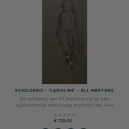
SCHILDERIJ – ‘CAROLINE’ – ELL MERTENS
Dit schilderij van Ell Mertens vangt een
ogenschijnlijk eenvoudig moment dat veel
meer vertelt dan op het eerste gezicht





zichtbaar is. De jonge figuur, onderweg met tas
€ 725,00
en boeken in de hand, roept herinneringen op
Prijs