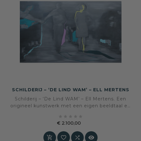
SCHILDERIJ – ‘DE LIND WAM’ – ELL MERTENS
Schilderij – ‘De Lind WAM’ – Ell Mertens. Een
origineel kunstwerk met een eigen beeldtaal en
sfeer, geselecteerd voor een interieur waarin





kunst en persoonlijke expressie centraal staan.
€ 2.100,00
Prijs



