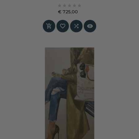
intrigerend is. Een vrouw beweegt zich door de





stad, zelfverzekerd en onaangedaan, terwijl de
€ 725,00
wereld om haar heen vervaagt. Het werk ademt
Prijs
rust, onafhankelijkheid en de vanzelfsprekende




elegantie van iemand die volledig haar eigen
koers volgt.