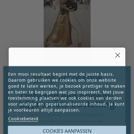
SCHILDERIJ – ‘STREETWALK 2’ – ELL
Een mooi resultaat begint met de juiste basis.
MERTENS
Daarom gebruiken we cookies om onze website
Dit schilderij van Ell Mertens vangt een krachtig
goed te laten werken, je bezoek prettiger te maken
moment uit het stadsleven: een vrouw
en beter te begrijpen wat jou inspireert. Met jouw
Ontvang een cadeau
onderweg, zelfverzekerd en stijlvol, alsof zij
toestemming plaatsen we ook cookies van derden





bij je eerste bestelling
moeiteloos door de drukte beweegt. De
voor analyse en gepersonaliseerde inhoud. Je kunt
€ 725,00
combinatie van mode, beweging en een
je voorkeuren altijd aanpassen.
Prijs
Schrijf je in voor onze nieuwsbrief en
vervaagde stedelijke achtergrond geeft het
Cookiebeleid




ontvang direct jouw voucher code.
werk een eigentijdse, bijna filmische uitstraling.
Email
COOKIES AANPASSEN