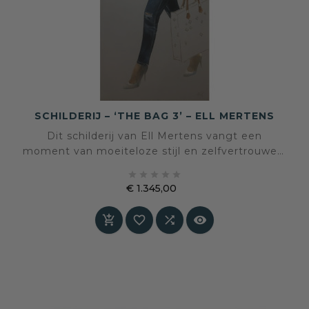
SCHILDERIJ – ‘THE BAG 3’ – ELL MERTENS
Dit schilderij van Ell Mertens vangt een
moment van moeiteloze stijl en zelfvertrouwen.
De wandelende vrouw, gekleed in zachte lichte





tinten en gedragen door een ontspannen
€ 1.345,00
houding, lijkt zich ongestoord door de wereld te
Prijs
bewegen. Het werk straalt rust uit, terwijl de




beweging in haar houding en stap zorgt voor
een subtiele dynamiek.