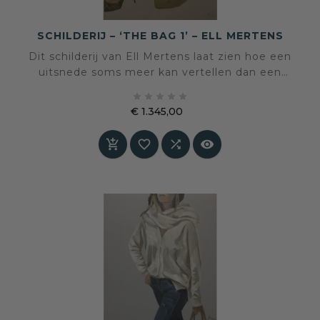
SCHILDERIJ – ‘THE BAG 1’ – ELL MERTENS
Dit schilderij van Ell Mertens laat zien hoe een
uitsnede soms meer kan vertellen dan een
volledig portret. De gekruiste benen, de lange





jas, de hoge hak en de tas met zonnebril
€ 1.345,00
vormen samen een beeld vol stijl, beweging en
Prijs
persoonlijke verbeelding.



