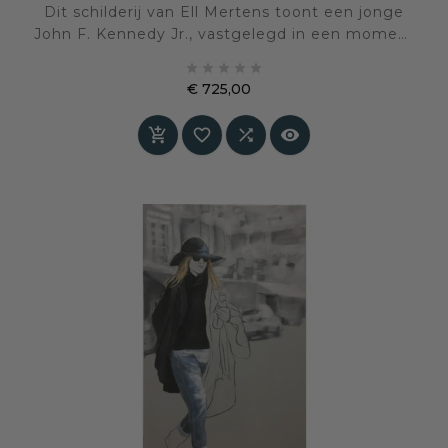
Dit schilderij van Ell Mertens toont een jonge
John F. Kennedy Jr., vastgelegd in een moment
van ogenschijnlijke eenvoud. Juist die eenvoud





maakt het werk zo krachtig: achter de jonge
€ 725,00
figuur schuilt een naam die wereldwijd
Prijs
verbonden is met geschiedenis, idealen en een




van de meest besproken families van de
twintigste eeuw.