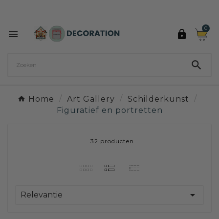
Ontdek de 27 kleuren van Decoration Paint

0



Home
Art Gallery
Schilderkunst
Figuratief en portretten
32 producten

Relevantie