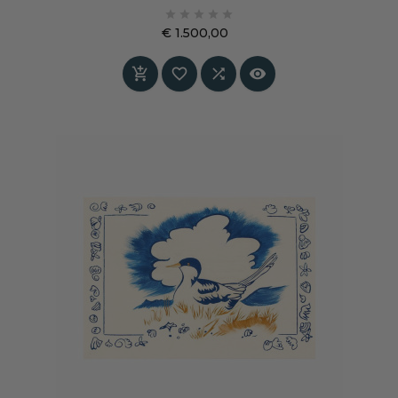
Goes vangt een moment van afstand — niet





fysiek, maar emotioneel.
€ 1.500,00
Prijs



