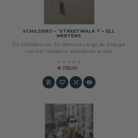
SCHILDERIJ – ‘STREETWALK 1’ – ELL
MERTENS
Dit schilderij van Ell Mertens vangt de energie
van het moderne stadsleven in één
ogenschijnlijk vluchtig moment. De wandelende





vrouw, verdiept in haar eigen wereld, straalt
€ 725,00
tegelijkertijd zelfvertrouwen, elegantie en
Prijs
anonimiteit uit, alsof zij moeiteloos opgaat in




het ritme van de stad.