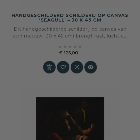
HANDGESCHILDERD SCHILDERIJ OP CANVAS
‘SEAGULL’ – 30 X 45 CM
Dit handgeschilderde schilderij op canvas van
een meeuw (30 x 45 cm) brengt rust, lucht en
een vleugje kustgevoel in je interieur. De





combinatie van blauw- en zandtinten zorgt voor
€ 125,00
een frisse, natuurlijke uitstraling die makkelijk te
Prijs
combineren is



