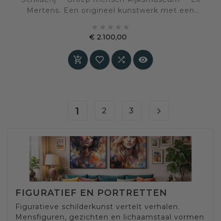
Mertens. Een origineel kunstwerk met een
eigen beeldtaal en sfeer, geselecteerd voor een





interieur waarin kunst en persoonlijke expressie
€ 2.100,00
centraal staan.
Prijs




1

2
3
FIGURATIEF EN PORTRETTEN
Figuratieve schilderkunst vertelt verhalen.
Mensfiguren, gezichten en lichaamstaal vormen