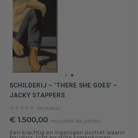
SCHILDERIJ – ‘THERE SHE GOES’ –
JACKY STAPPERS





REVIEW(0)
€ 1.500,00
INCLUSIEF BELASTING
Een krachtig en ingetogen portret waarin
houding, licht en stilte samenkomen.