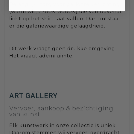
Belangrijk: zorg voor gerichte verlichting
(warm wit, 2700K–3000K) die van bovenaf
licht op het shirt laat vallen. Dan ontstaat
er die galeriewaardige gelaagdheid.
Dit werk vraagt geen drukke omgeving.
Het vraagt ademruimte.
ART GALLERY
Vervoer, aankoop & bezichtiging
van kunst
Elk kunstwerk in onze collectie is uniek.
Daarom stemmen wij vervoer, overdracht