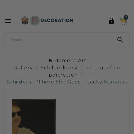
Ontdek de 27 kleuren van Decoration Paint

0



Home
Art
Gallery
Schilderkunst
Figuratief en
portretten
Schilderij – ‘There She Goes’ – Jacky Stappers