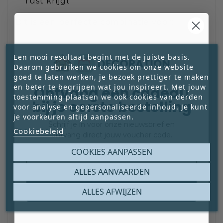
rust krijgt
Dit is een perfecte combinatie voor:
Een mooi resultaat begint met de juiste basis.
– Een werkkamer
Daarom gebruiken we cookies om onze website
– Een leeshoek
goed te laten werken, je bezoek prettiger te maken
– Een moderne woonkamer met
en beter te begrijpen wat jou inspireert. Met jouw
Ontvang een cadeau
minimalistische meubels
toestemming plaatsen we ook cookies van derden
bij je eerste bestelling
voor analyse en gepersonaliseerde inhoud. Je kunt
– Een kantoorruimte met karakter
je voorkeuren altijd aanpassen.
Schrijf je in voor onze nieuwsbrief en
Cookiebeleid
ontvang direct jouw voucher code.
Wil je het spanningsveld vergroten?
Email
COOKIES AANPASSEN
Combineer met accessoires in
Snow White
voor frisheid of een subtiele toets
ALLES AANVAARDEN
Cornwall Black
voor extra grafische
Claim mijn gratis cadeau
ALLES AFWIJZEN
scherpte.