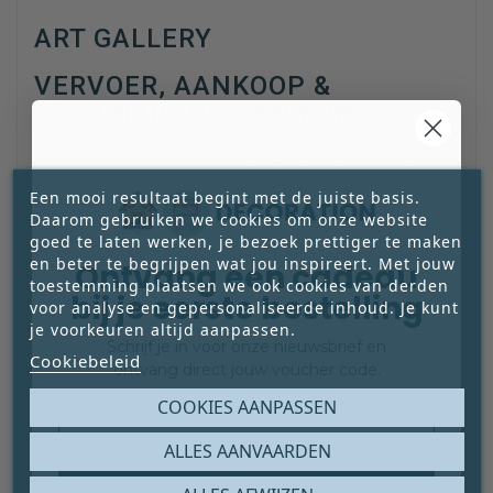
ART GALLERY
VERVOER, AANKOOP &
BEZICHTIGING VAN KUNST
Elk kunstwerk in onze collectie is uniek.
Daarom stemmen wij vervoer, overdracht
Een mooi resultaat begint met de juiste basis.
en bezichtiging altijd persoonlijk af,
Daarom gebruiken we cookies om onze website
passend bij het werk én bij jouw situatie.
goed te laten werken, je bezoek prettiger te maken
en beter te begrijpen wat jou inspireert. Met jouw
Ontvang een cadeau
toestemming plaatsen we ook cookies van derden
bij je eerste bestelling
voor analyse en gepersonaliseerde inhoud. Je kunt
Bij de aankoopknop kun je kiezen uit de
je voorkeuren altijd aanpassen.
Schrijf je in voor onze nieuwsbrief en
onderstaande opties:
Cookiebeleid
ontvang direct jouw voucher code.
Email
COOKIES AANPASSEN
ALLES AANVAARDEN
Claim mijn gratis cadeau