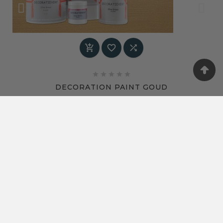








DECORATION PAINT GOUD
Prijs
€ 30,50
DECORATION SHOP
