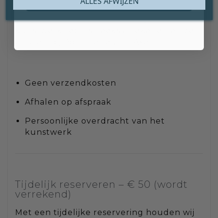
Rechtstreeks kopen & afhalen
ALLES AFWIJZEN
Wil je direct kopen? Dan kun je het
kunstwerk rechtstreeks afrekenen en zelf
afhalen bij Pot Interieur in Axel.
Geen verzendkosten
Afhalen op afspraak
Persoonlijke overdracht van het
kunstwerk
Tijdelijk reserveren – € 50 (wordt
verrekend)
Met een tijdelijke reservering houden wij