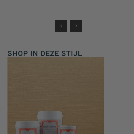
chevron_left
chevron_right
SHOP IN DEZE STIJL