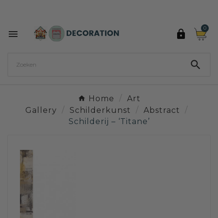
Ontdek de 27 kleuren van Decoration Paint

0



Home
Art
Gallery
Schilderkunst
Abstract
Schilderij – ‘Titane’