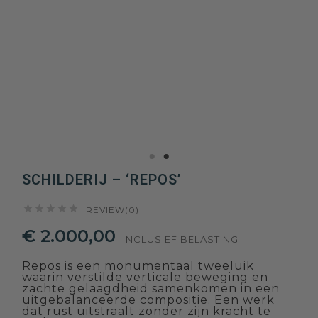
SCHILDERIJ – ‘REPOS’





REVIEW(0)
€ 2.000,00
INCLUSIEF BELASTING
Repos is een monumentaal tweeluik
waarin verstilde verticale beweging en
zachte gelaagdheid samenkomen in een
uitgebalanceerde compositie. Een werk
dat rust uitstraalt zonder zijn kracht te