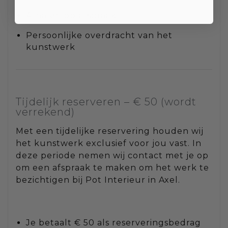
Afhalen op afspraak
Persoonlijke overdracht van het
kunstwerk
Tijdelijk reserveren – € 50 (wordt
verrekend)
Met een tijdelijke reservering houden wij
het kunstwerk exclusief voor jou vast. In
deze periode nemen wij contact met je op
om een afspraak te maken om het werk te
bezichtigen bij Pot Interieur in Axel.
Je betaalt € 50 als reserveringsbedrag