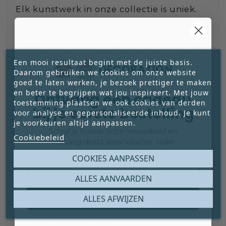
Elk kunstwerk in onze collectie is uniek.
Daarom stemmen wij vervoer, overdracht
en bezichtiging altijd persoonlijk af,
passend bij het werk én bij jouw situatie.
Bij de aankoopknop kun je kiezen uit de
Een mooi resultaat begint met de juiste basis.
onderstaande opties:
Daarom gebruiken we cookies om onze website
goed te laten werken, je bezoek prettiger te maken
en beter te begrijpen wat jou inspireert. Met jouw
Ontvang een cadeau
toestemming plaatsen we ook cookies van derden
bij je eerste bestelling
voor analyse en gepersonaliseerde inhoud. Je kunt
je voorkeuren altijd aanpassen.
Schrijf je in voor onze nieuwsbrief en
Rechtstreeks kopen & afhalen
Cookiebeleid
ontvang direct jouw voucher code.
Wil je direct kopen? Dan kun je het
Email
COOKIES AANPASSEN
kunstwerk rechtstreeks afrekenen en zelf
ALLES AANVAARDEN
afhalen bij Pot Interieur in Axel.
Claim mijn gratis cadeau
ALLES AFWIJZEN
Geen verzendkosten