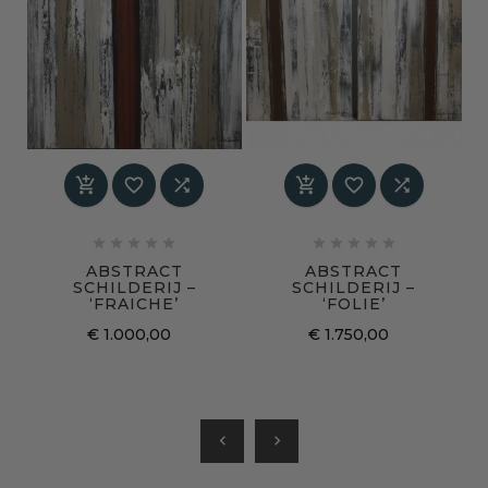
















ABSTRACT
ABSTRACT
SCHILDERIJ –
SCHILDERIJ –
‘FRAICHE’
‘FOLIE’
€ 1.000,00
€ 1.750,00
chevron_left
chevron_right