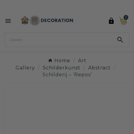
Ontdek de 27 kleuren van Decoration Paint

0



Home
Art
Gallery
Schilderkunst
Abstract
Schilderij – ‘Repos’