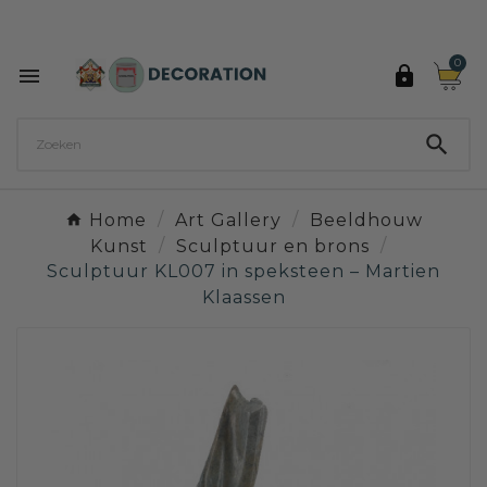
Ontdek de 27 kleuren van Decoration Paint

0



Home
Art Gallery
Beeldhouw
Kunst
Sculptuur en brons
Sculptuur KL007 in speksteen – Martien
Klaassen