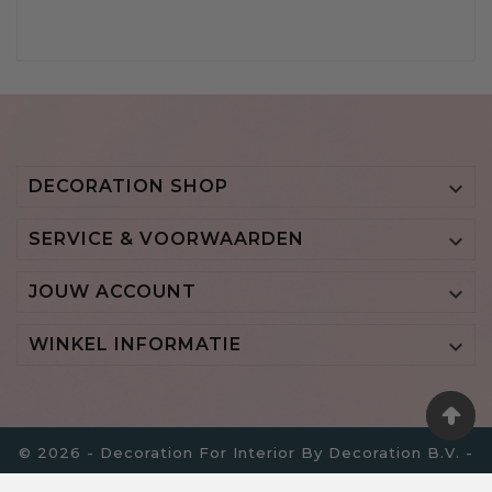
DECORATION SHOP

SERVICE & VOORWAARDEN

JOUW ACCOUNT

WINKEL INFORMATIE

© 2026 - Decoration For Interior By Decoration B.V. -
BTW NL855700798B01 - KVK 64517756