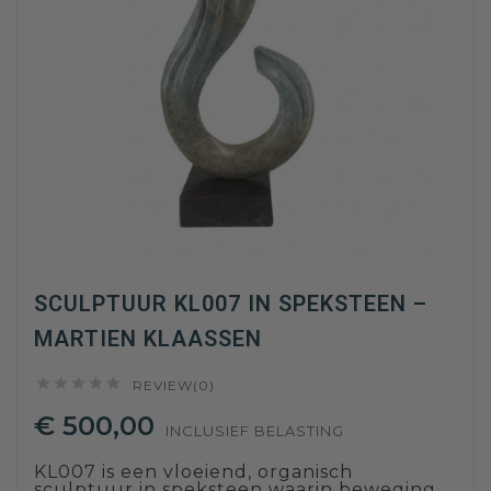
SCULPTUUR KL007 IN SPEKSTEEN –
MARTIEN KLAASSEN





REVIEW(0)
€ 500,00
INCLUSIEF BELASTING
KL007 is een vloeiend, organisch
sculptuur in speksteen waarin beweging