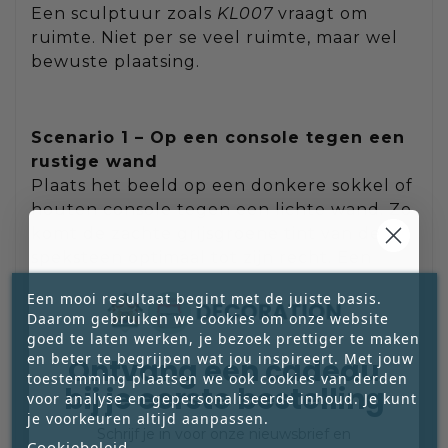
Een sculptuur zoals
KL007
vraagt om
ruimte. Niet per se veel ruimte, maar wel
bewuste plaatsing.
Scenario 1 – Op een console tegen een
rustige wand
Plaats het beeld op een donkere sokkel of
houten console tegen een lichte wand. Zo
komt de zachte grijsgroene tint van de
speksteen optimaal tot zijn recht. Een
rustige achtergrond zorgt dat de
Een mooi resultaat begint met de juiste basis.
organische vorm kan spreken.
Daarom gebruiken we cookies om onze website
goed te laten werken, je bezoek prettiger te maken
en beter te begrijpen wat jou inspireert. Met jouw
Ontvang een cadeau
toestemming plaatsen we ook cookies van derden
Scenario 2 – In een hotel chique setting
bij je eerste bestelling
voor analyse en gepersonaliseerde inhoud. Je kunt
Combineer het met warme materialen
je voorkeuren altijd aanpassen.
zoals messing, marmer of fluweel. De
Schrijf je in voor onze nieuwsbrief en
Cookiebeleid