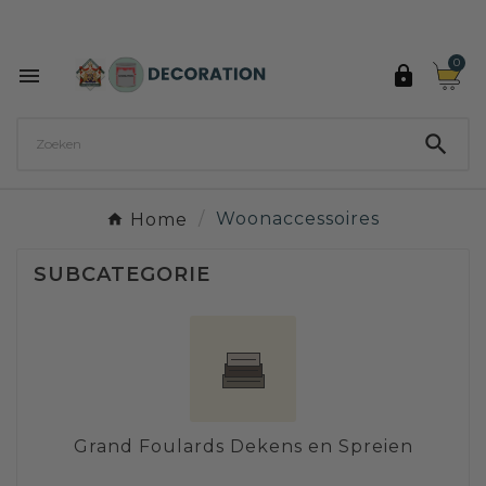
Ontdek de 27 kleuren van Decoration Paint

0



Home
Woonaccessoires
SUBCATEGORIE
Grand Foulards Dekens en Spreien