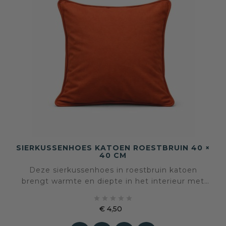
SIERKUSSENHOES KATOEN ROESTBRUIN 40 ×
40 CM
Deze sierkussenhoes in roestbruin katoen
brengt warmte en diepte in het interieur met
een krachtige, aardse kleur. De tint voelt





levendig maar gebalanceerd aan en geeft direct
€ 4,50
karakter zonder te overheersen.
Prijs