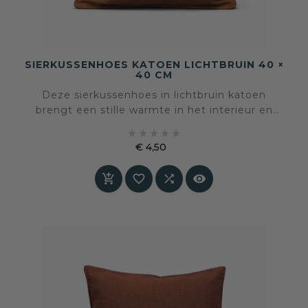
SIERKUSSENHOES KATOEN LICHTBRUIN 40 ×
40 CM
Deze sierkussenhoes in lichtbruin katoen
brengt een stille warmte in het interieur en
verzacht strakke lijnen. De kleur voelt natuurlijk





en tijdloos aan en laat zich moeiteloos
€ 4,50
combineren.
Prijs



