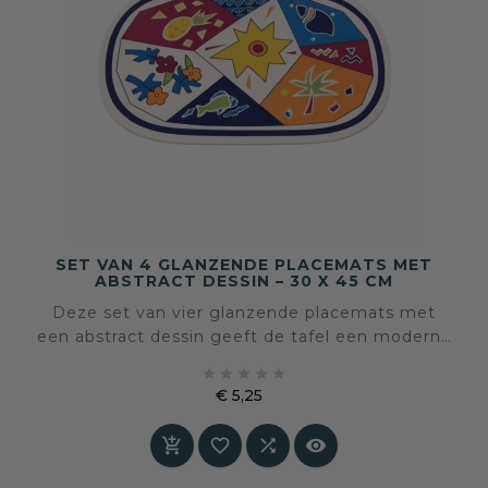
SET VAN 4 GLANZENDE PLACEMATS MET
ABSTRACT DESSIN – 30 X 45 CM
Deze set van vier glanzende placemats met
een abstract dessin geeft de tafel een moderne
en eigentijdse uitstraling. Het grafische patroon





en de zachte afgeronde hoeken zorgen voor
€ 5,25
een mooi evenwicht tussen speels en stijlvol,
Prijs
passend bij zowel dagelijks gebruik als een




gedekte tafel met meer aandacht.