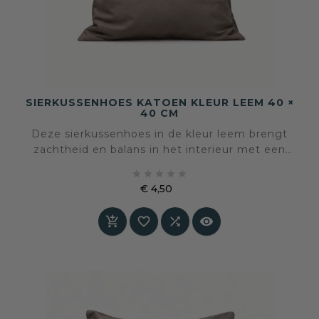
SIERKUSSENHOES KATOEN KLEUR LEEM 40 ×
40 CM
Deze sierkussenhoes in de kleur leem brengt
zachtheid en balans in het interieur met een
natuurlijke, aardse uitstraling. De tint voelt





rustig en warm aan en vormt een stille basis die
€ 4,50
andere kleuren en materialen laat spreken.
Prijs



