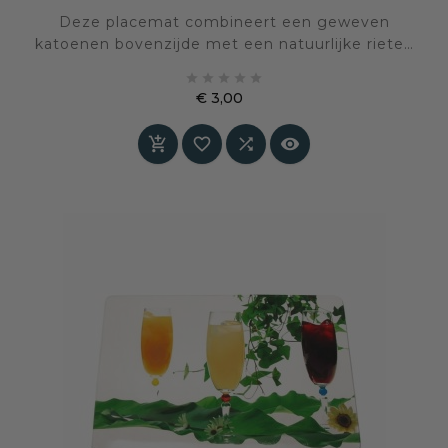
Deze placemat combineert een geweven
katoenen bovenzijde met een natuurlijke rieten
ondergrond. De diepe zwarte kleur geeft rust





en contrast op tafel, terwijl het riet zorgt voor
€ 3,00
structuur en een ambachtelijk gevoel.
Prijs



