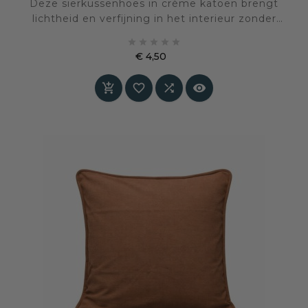
Deze sierkussenhoes in crème katoen brengt
lichtheid en verfijning in het interieur zonder
koel te worden. De kleur voelt zacht en





natuurlijk aan en vormt een rustige basis die
€ 4,50
ruimte geeft aan andere materialen en
Prijs
accenten.



