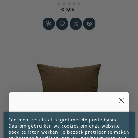





aanraken en brengt een ontspannen, bijna
€ 9,95
wolkachtige sfeer in huis.
Prijs




Een mooi resultaat begint met de juiste basis.
Daarom gebruiken we cookies om onze website
goed te laten werken, je bezoek prettiger te maken
en beter te begrijpen wat jou inspireert. Met jouw