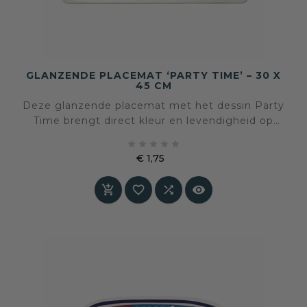
GLANZENDE PLACEMAT ‘PARTY TIME’ – 30 X
45 CM
Deze glanzende placemat met het dessin Party
Time brengt direct kleur en levendigheid op
tafel. Het speelse ontwerp met glazen en frisse





groentinten maakt deze placemat geschikt
€ 1,75
voor informele momenten, zomerse tafels en
Prijs
feestelijke gelegenheden.



