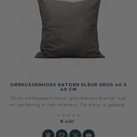
SIERKUSSENHOES KATOEN KLEUR GRIJS 40 X
40 CM
Deze sierkussenhoes in grijs katoen brengt rust
en verfijning in het interieur. De kleur is gelaagd
en zacht, waardoor het kussen zich moeiteloos





voegt naar verschillende woonstijlen.
€ 4,50
Prijs



