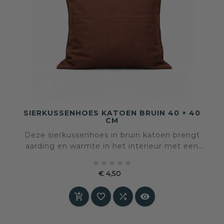
SIERKUSSENHOES KATOEN BRUIN 40 × 40
CM
Deze sierkussenhoes in bruin katoen brengt
aarding en warmte in het interieur met een
rustige, natuurlijke uitstraling. De kleur voelt





stabiel en vertrouwd aan en geeft diepte
€ 4,50
zonder de ruimte te verzwaren.
Prijs



