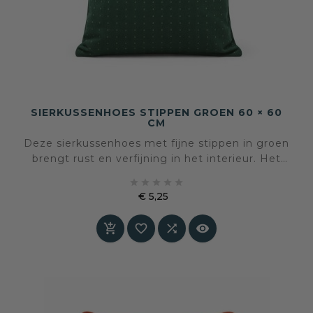
SIERKUSSENHOES STIPPEN GROEN 60 × 60
CM
Deze sierkussenhoes met fijne stippen in groen
brengt rust en verfijning in het interieur. Het
royale formaat zorgt voor een ontspannen





uitstraling en maakt het kussen tot een
€ 5,25
dragende basis op bank of bed.
Prijs



