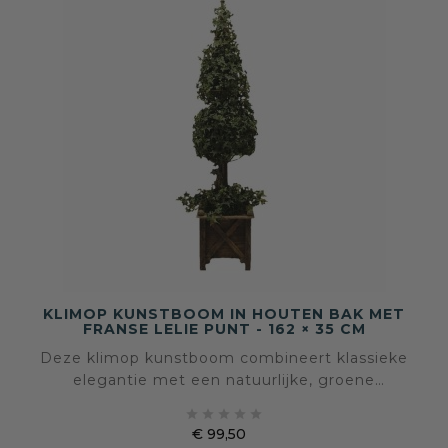
KLIMOP KUNSTBOOM IN HOUTEN BAK MET
FRANSE LELIE PUNT - 162 × 35 CM
Deze klimop kunstboom combineert klassieke
elegantie met een natuurlijke, groene
uitstraling. De slanke vorm, afgewerkt met een





metalen Franse lelie punt, maakt dit object tot
€ 99,50
een stijlvol en architectonisch element in het