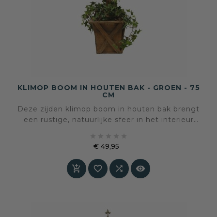
KLIMOP BOOM IN HOUTEN BAK - GROEN - 75
CM
Deze zijden klimop boom in houten bak brengt
een rustige, natuurlijke sfeer in het interieur
zonder onderhoud. De volle groene bladeren en





de compacte vorm zorgen voor een tijdloos
€ 49,95
accent dat moeiteloos past in zowel klassieke
Prijs
als moderne ruimtes.



