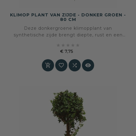
KLIMOP PLANT VAN ZIJDE - DONKER GROEN -
80 CM
Deze donkergroene klimopplant van
synthetische zijde brengt diepte, rust en een
natuurlijke gelaagdheid in het interieur. De volle





bladstructuur en rijke kleur zorgen voor een
€ 7,75
tijdloze uitstraling die moeiteloos aansluit bij
Prijs
zowel sobere als warmere woonstijlen.



