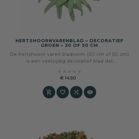
HERTSHOORNVARENBLAD – DECORATIEF
GROEN – 30 OF 50 CM
De hertshoorn varen bladvorm (30 cm of 50 cm)
is een veelzijdig decoratief blad dat
bloemstukken en interieurstyling verrijkt met





een natuurlijke, botanische uitstraling. Perfect
€ 14,50
voor creatieve makers die graag werken met
Prijs
groenaccenten in hun interieur.



