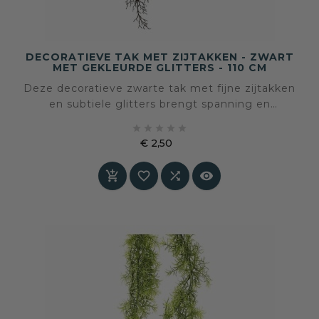
DECORATIEVE TAK MET ZIJTAKKEN - ZWART
MET GEKLEURDE GLITTERS - 110 CM
Deze decoratieve zwarte tak met fijne zijtakken
en subtiele glitters brengt spanning en
elegantie in het interieur. De lange, vertakte





vorm zorgt voor een krachtig silhouet, terwijl de
€ 2,50
glitters in verschillende kleuren het licht vangen
Prijs
en een verfijnde gelaagdheid toevoegen.



