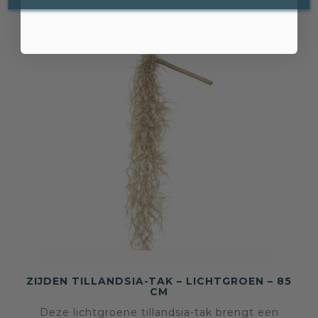
ZIJDEN TILLANDSIA-TAK – LICHTGROEN – 85
CM
Deze lichtgroene tillandsia-tak brengt een