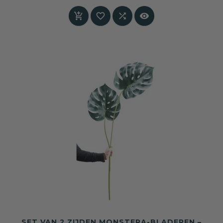
Prijs
interieur.




SET VAN 2 ZIJDEN MONSTERA-BLADEREN –