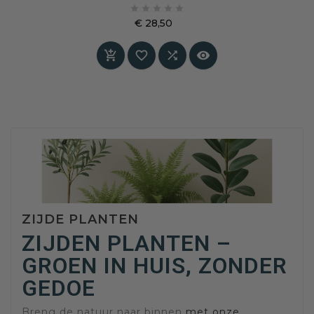
kunstplanten en kunstbloemen. Na toepassing





krijgen synthetische materialen aantoonbaar
€ 28,50
betere en stabiele brandvertragende
Prijs
eigenschappen, zonder dat uiterlijk, kleur of




structuur worden aangetast.
ZIJDE PLANTEN
ZIJDEN PLANTEN –
GROEN IN HUIS, ZONDER
GEDOE
Breng de natuur naar binnen
met onze