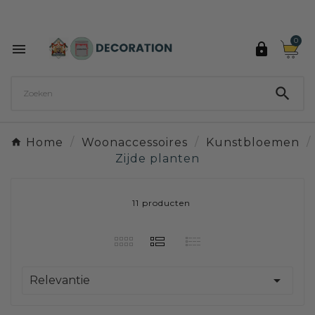
Ontdek de 27 kleuren van Decoration Paint

0



Home
Woonaccessoires
Kunstbloemen
Zijde planten
11 producten

Relevantie