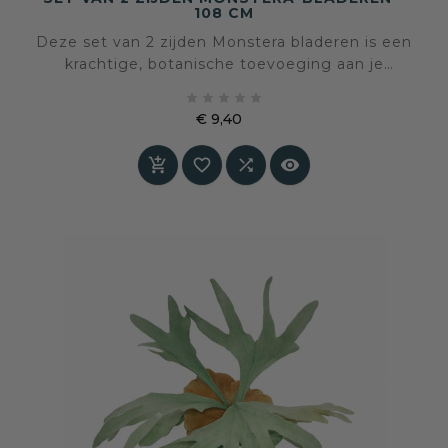
108 CM
Deze set van 2 zijden Monstera bladeren is een
krachtige, botanische toevoeging aan je
interieur. Met hun royale formaat, diepe





groentint en verfijnde afwerking brengen ze
€ 9,40
rust, elegantie en betekenis in huis. Een
Prijs
decoratief accent dat niet schreeuwt, maar




blijft.