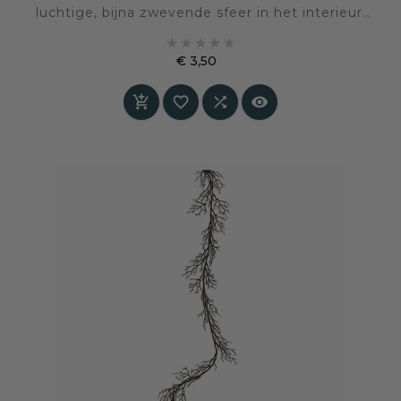
luchtige, bijna zwevende sfeer in het interieur.
De fijne, grillige structuur zorgt voor een





natuurlijk en nonchalant accent dat rust en
€ 3,50
verfijning uitstraalt.
Prijs



