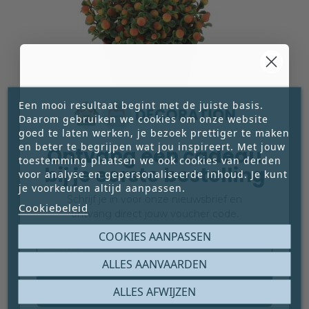
Een mooi resultaat begint met de juiste basis.
Daarom gebruiken we cookies om onze website
goed te laten werken, je bezoek prettiger te maken
en beter te begrijpen wat jou inspireert. Met jouw
Ontvang een cadeau
toestemming plaatsen we ook cookies van derden
bij je eerste bestelling
voor analyse en gepersonaliseerde inhoud. Je kunt
SLAAPKAMERGELUK – KUNSTPLANT MET
je voorkeuren altijd aanpassen.
ORANJE BOLLETJES – 9 CM
Schrijf je in voor onze nieuwsbrief en
Cookiebeleid
Dit kleine kunstplantje met zachte oranje
ontvang direct jouw voucher code.
bolletjes brengt een warm, opgewekt accent in
Email
COOKIES AANPASSEN
het interieur. Door het compacte formaat en de





rustige uitstraling is het een subtiele
ALLES AANVAARDEN
€ 2,50
sfeermaker die makkelijk een plek vindt.
Prijs
Claim mijn gratis cadeau
ALLES AFWIJZEN



