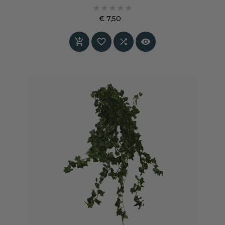
het interieur. De combinatie van groene en





witte bladeren en de speelse, hangende vorm
€ 7,50
zorgen voor een natuurlijke uitstraling, zonder
Prijs
onderhoud of verzorging.



