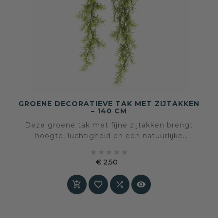
GROENE DECORATIEVE TAK MET ZIJTAKKEN
– 140 CM
Deze groene tak met fijne zijtakken brengt
hoogte, luchtigheid en een natuurlijke
gelaagdheid in het interieur. Door de lange,





slanke vorm en het verfijnde blad ontstaat een
€ 2,50
rustig maar levendig effect dat moeiteloos
Prijs
aansluit bij verschillende woonstijlen.



