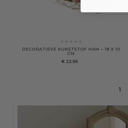





DECORATIEVE KUNSTSTOF HAM – 18 X 10
CM
€ 22,95
Prijs
1