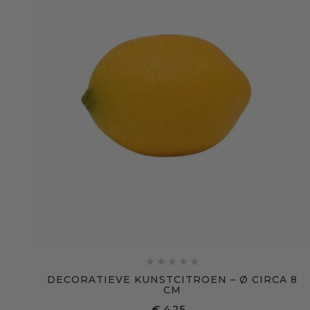





DECORATIEVE KUNSTCITROEN – Ø CIRCA 8
CM
€ 4,25