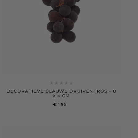





DECORATIEVE BLAUWE DRUIVENTROS – 8
X 4 CM
€ 1,95
Prijs