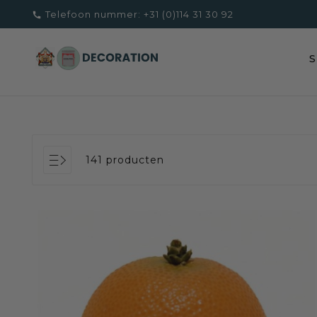
Telefoon nummer:
+31 (0)114 31 30 92

141 producten