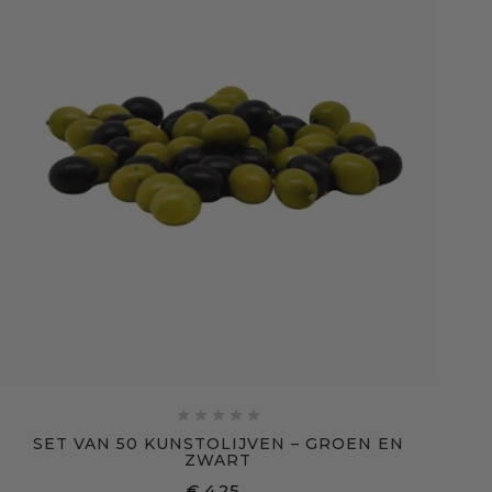





SET VAN 50 KUNSTOLIJVEN – GROEN EN
ZWART
€ 4,25