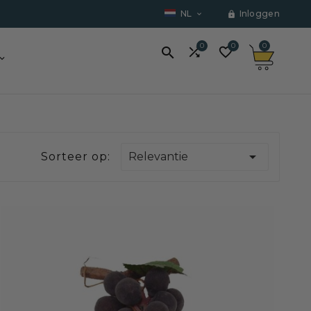
NL
Inloggen


0
0
0




Sorteer op:
Relevantie