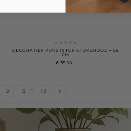





DECORATIEF KUNSTSTOF STOKBROOD – 58
CM
€ 35,00
Prijs
…

2
3
12