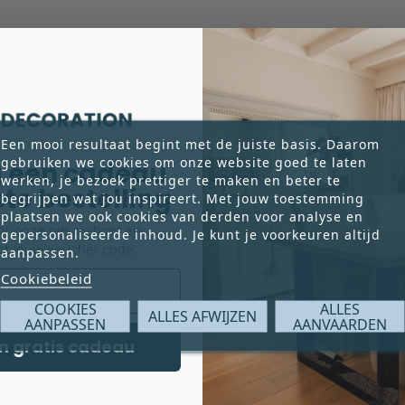





DECORATIEVE KUNSTSTOF WORST – 20 X
10 CM
€ 12,95
Prijs
Een mooi resultaat begint met de juiste basis. Daarom
gebruiken we cookies om onze website goed te laten
 een cadeau
werken, je bezoek prettiger te maken en beter te
rste bestelling
begrijpen wat jou inspireert. Met jouw toestemming
plaatsen we ook cookies van derden voor analyse en
voor onze nieuwsbrief en
gepersonaliseerde inhoud. Je kunt je voorkeuren altijd
ct jouw voucher code.
aanpassen.
Cookiebeleid
COOKIES
ALLES
ALLES AFWIJZEN
AANPASSEN
AANVAARDEN
n gratis cadeau