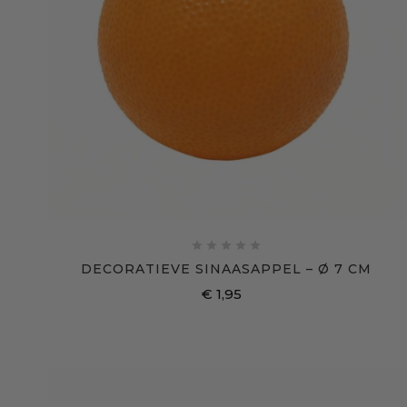





DECORATIEVE SINAASAPPEL – Ø 7 CM
€ 1,95
Prijs