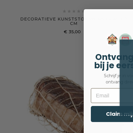





DECORATIEVE KUNSTSTOF WORST – 45 X 7
CM
€ 35,00
Prijs
Ontvang
bij je ee
Schrijf je in 
ontvang dire
Email
Claim mij