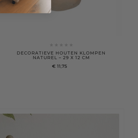





DECORATIEVE HOUTEN KLOMPEN
NATUREL – 29 X 12 CM
€ 11,75
Prijs