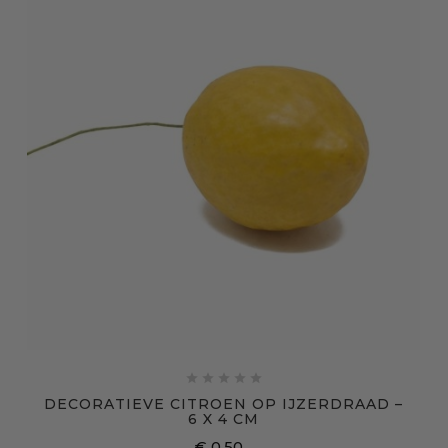





DECORATIEVE CITROEN OP IJZERDRAAD –
6 X 4 CM
€ 0,50