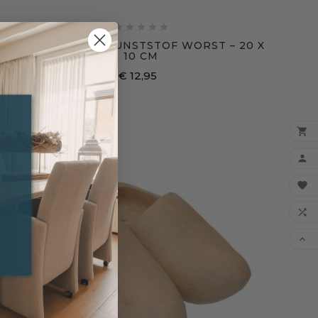





DECORATIEVE KUNSTSTOF WORST – 20 X
10 CM
€ 12,95
Prijs




