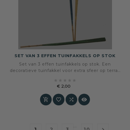
SET VAN 3 EFFEN TUINFAKKELS OP STOK
Set van 3 effen tuinfakkels op stok. Een
decoratieve tuinfakkel voor extra sfeer op terras
of in de tuin.





€ 2,00
Prijs




…
1

2
3
10