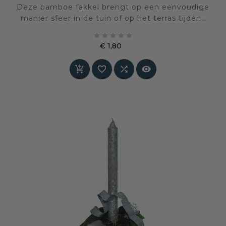
Deze bamboe fakkel brengt op een eenvoudige
manier sfeer in de tuin of op het terras tijdens
het voorjaar en de zomer. Het natuurlijke





materiaal en de slanke vorm zorgen voor een
€ 1,80
warm, rustig accent in de buitenruimte
Prijs



