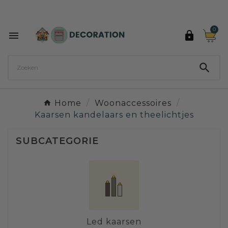
Ontdek de 27 kleuren van Decoration Paint

0



Home
Woonaccessoires
Kaarsen kandelaars en theelichtjes
SUBCATEGORIE
Led kaarsen