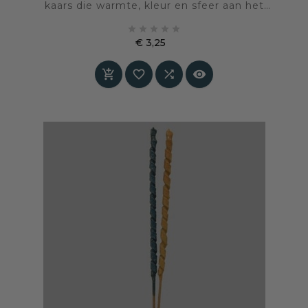
kaars die warmte, kleur en sfeer aan het
interieur toevoegt.





€ 3,25
Prijs



