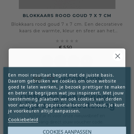
BLOKKAARS ROOD GOUD 7 X 7 CM
Blokkaars rood goud 7 x 7 cm. Een decoratieve
kaars die warmte, kleur en sfeer aan het
interieur toevoegt.





€ 5,50
Prijs




Een mooi resultaat begint met de juiste basis.
Daarom gebruiken we cookies om onze website
goed te laten werken, je bezoek prettiger te maken
en beter te begrijpen wat jou inspireert. Met jouw
Ontvang een cadeau
toestemming plaatsen we ook cookies van derden
bij je eerste bestelling
voor analyse en gepersonaliseerde inhoud. Je kunt
je voorkeuren altijd aanpassen.
Schrijf je in voor onze nieuwsbrief en
Cookiebeleid
ontvang direct jouw voucher code.
Email
COOKIES AANPASSEN