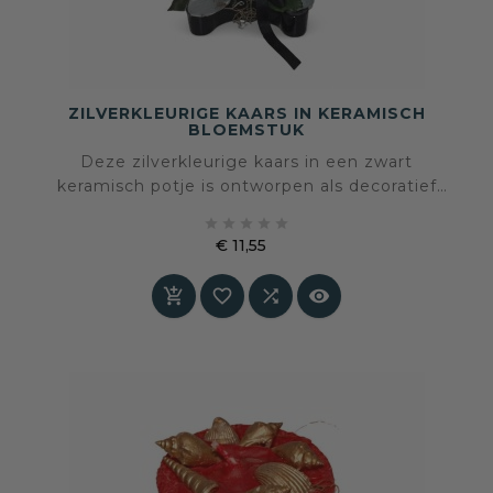
ZILVERKLEURIGE KAARS IN KERAMISCH
BLOEMSTUK
Deze zilverkleurige kaars in een zwart
keramisch potje is ontworpen als decoratief
bloemstuk en brengt contrast, glans en





verfijning in het interieur. De combinatie van
€ 11,55
zilver, diep zwart keramiek en synthetische
Prijs
zijden bloemen zorgt voor een stijlvol en




sculpturaal geheel