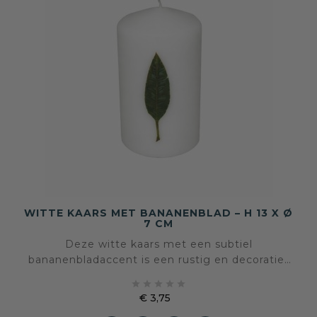
WITTE KAARS MET BANANENBLAD – H 13 X Ø
7 CM
Deze witte kaars met een subtiel
bananenbladaccent is een rustig en decoratief
object dat sfeer toevoegt zonder te





overheersen. Het natuurlijke bladmotief geeft
€ 3,75
de kaars een zachte, botanische uitstraling die
Prijs