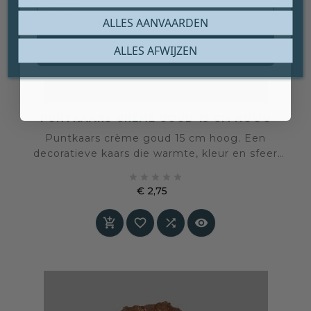
ALLES AANVAARDEN
Claim mijn gratis cadeau
ALLES AFWIJZEN
PUNTKAARS CRÈME GOUD 15 CM HOOG
Puntkaars crème goud 15 cm hoog. Een
decoratieve kaars die warmte, kleur en sfeer
aan het interieur toevoegt.





€ 2,75
Prijs



