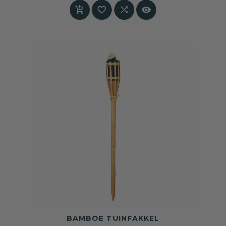
past in zowel sobere als warmere interieurs




BAMBOE TUINFAKKEL