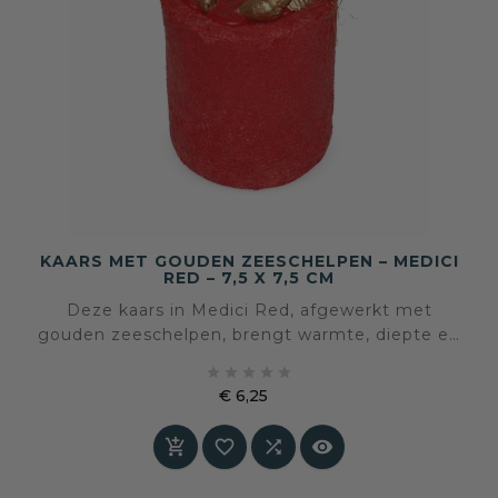
KAARS MET GOUDEN ZEESCHELPEN – MEDICI
RED – 7,5 X 7,5 CM
Deze kaars in Medici Red, afgewerkt met
gouden zeeschelpen, brengt warmte, diepte en
een subtiele luxe in het interieur. De intense





rode kleur in combinatie met goud zorgt voor
€ 6,25
een krachtig maar verfijnd accent
Prijs



