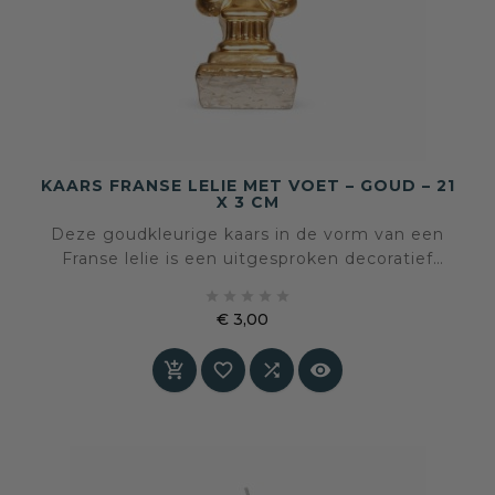
KAARS FRANSE LELIE MET VOET – GOUD – 21
X 3 CM
Deze goudkleurige kaars in de vorm van een
Franse lelie is een uitgesproken decoratief
object met een klassiek en statig karakter. De





lelievorm, gecombineerd met het vaste
€ 3,00
voetstuk, maakt deze kaars tot een zelfstandig
Prijs
accent dat evenveel sierwaarde heeft




ongebrand als brandend