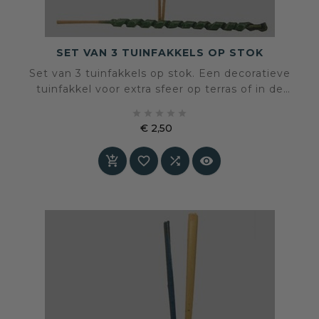
SET VAN 3 TUINFAKKELS OP STOK
Set van 3 tuinfakkels op stok. Een decoratieve
tuinfakkel voor extra sfeer op terras of in de
tuin.





€ 2,50
Prijs



