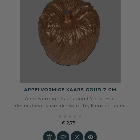
APPELVORMIGE KAARS GOUD 7 CM
Appelvormige kaars goud 7 cm. Een
decoratieve kaars die warmte, kleur en sfeer
aan het interieur toevoegt.





€ 2,75
Prijs



