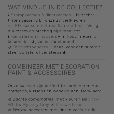
WAT VIND JE IN DE COLLECTIE?
🕯️
Stompkaarsen & dinerkaarsen
– In zachte
tinten passend bij onze 27 verfkleuren
✨
LED-kaarsen met real flame-effect
– Veilig,
duurzaam en prachtig bij avondlicht
🕯️
Kandelaars en houders
– In hout, metaal of
keramiek – stijlvol en functioneel
🪔
Theelichthouders
– Ideaal voor een subtiele
sfeer op tafel of vensterbank
COMBINEER MET DECORATION
PAINT & ACCESSOIRES
Onze kaarsen zijn perfect te combineren met
gordijnen, kussens en wandkleuren. Denk aan:
🎨
Zachte combinaties
: met kleuren als
Snow
White
,
Mystery Grey
of
Cinque Terre
🎨
Warme accenten
: met tinten zoals
Medici