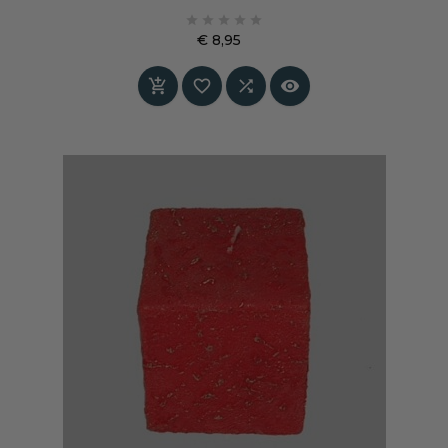
waarbij diepe kleur en decoratief detail





samenkomen. De combinatie van mat blauw en
€ 8,95
goudkleurige schelpen zorgt voor een rustig
Prijs
maar uitgesproken accent



