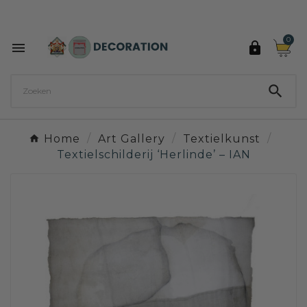
Ontdek de 27 kleuren van Decoration Paint

0



Home
Art Gallery
Textielkunst
Textielschilderij ‘Herlinde’ – IAN