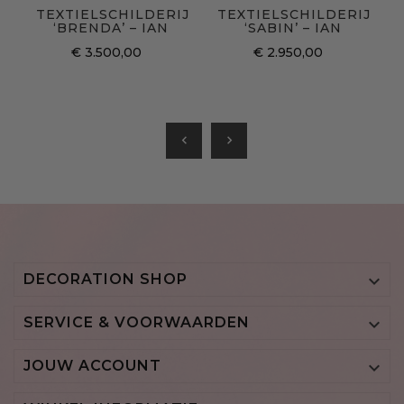
TEXTIELSCHILDERIJ
TEXTIELSCHILDERIJ
‘BRENDA’ – IAN
‘SABIN’ – IAN
€ 3.500,00
€ 2.950,00
chevron_left
chevron_right
DECORATION SHOP

SERVICE & VOORWAARDEN

JOUW ACCOUNT
