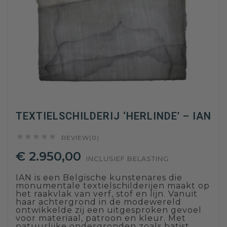
TEXTIELSCHILDERIJ ‘HERLINDE’ – IAN





REVIEW(0)
€ 2.950,00
INCLUSIEF BELASTING
IAN is een Belgische kunstenares die
monumentale textielschilderijen maakt op
het raakvlak van verf, stof en lijn. Vanuit
haar achtergrond in de modewereld
ontwikkelde zij een uitgesproken gevoel
voor materiaal, patroon en kleur. Met
natuurlijke ondergronden zoals batist,