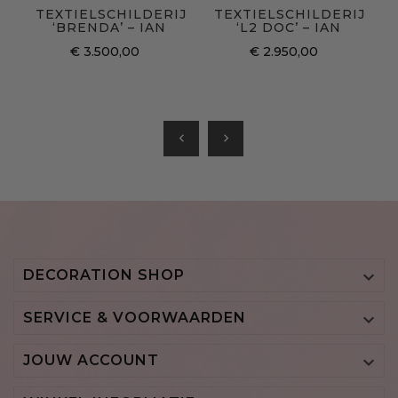
TEXTIELSCHILDERIJ
TEXTIELSCHILDERIJ
‘BRENDA’ – IAN
‘L2 DOC’ – IAN
€ 3.500,00
€ 2.950,00
chevron_left
chevron_right
DECORATION SHOP

SERVICE & VOORWAARDEN

JOUW ACCOUNT
