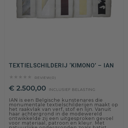
TEXTIELSCHILDERIJ ‘KIMONO’ – IAN





REVIEW(0)
€ 2.500,00
INCLUSIEF BELASTING
IAN is een Belgische kunstenares die
monumentale textielschilderijen maakt op
het raakvlak van verf, stof en lijn. Vanuit
haar achtergrond in de modewereld
ontwikkelde zij een uitgesproken gevoel
voor materiaal, patroon en kleur. Met
natuurlijke ondergronden zoals batist,