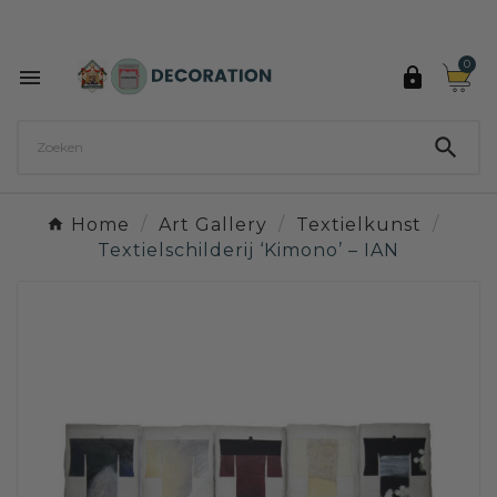
Ontdek de 27 kleuren van Decoration Paint

0



Home
Art Gallery
Textielkunst
Textielschilderij ‘Kimono’ – IAN