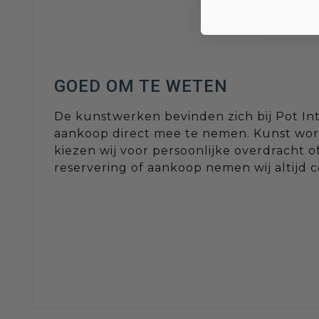
GOED OM TE WETEN
De kunstwerken bevinden zich bij Pot Inte
aankoop direct mee te nemen. Kunst word
kiezen wij voor persoonlijke overdracht o
reservering of aankoop nemen wij altijd 