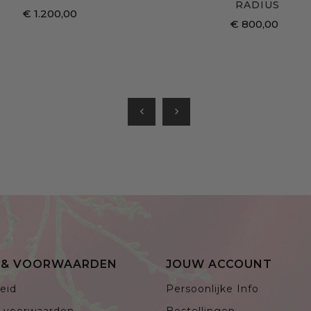
RADIUS
€ 1.200,00
€ 800,00
chevron_left
chevron_right
E & VOORWAARDEN
JOUW ACCOUNT
eid
Persoonlijke Info
 voorwaarden
Bestellingen