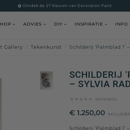
Ontdek de 27 kleuren van Decoration Paint

SHOP
ADVIES
DIY
INSPIRATIE
INFO
t Gallery
Tekenkunst
Schilderij ‘Palmblad 1’ 
SCHILDERIJ 
– SYLVIA RA





REVIEW(0)
€ 1.250,00
INCLUSIE
Schilderij ‘Palmblad 1’ 