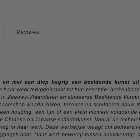
Reviews
g en met een diep begrip van beeldende kunst uit 
haar werk teruggebracht tot hun essentie: herkenbaar en 
 in Zeeuws-Vlaanderen en studeerde Beeldende Vorming
naarschap waarin kijken, tekenen en schilderen nauw me
een houding, een lijn of een klein moment voldoende 
de Chinese en Japanse schilderkunst. Vooral de techni
ng in haar werk. Deze werkwijze vraagt om beheersing én
eggingskracht. Haar werk beweegt tussen nauwkeurige obs