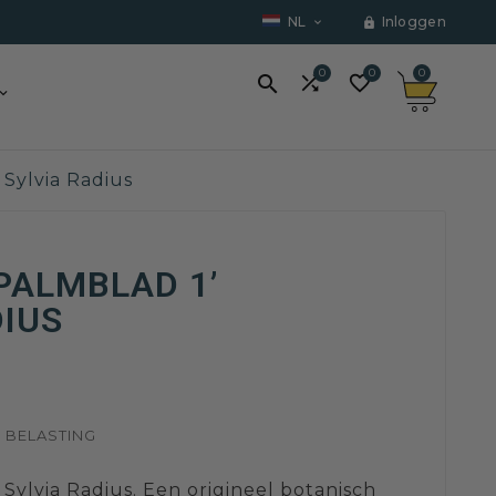
NL
Inloggen


0
0
0



– Sylvia Radius
‘PALMBLAD 1’
DIUS
F BELASTING
– Sylvia Radius. Een origineel botanisch