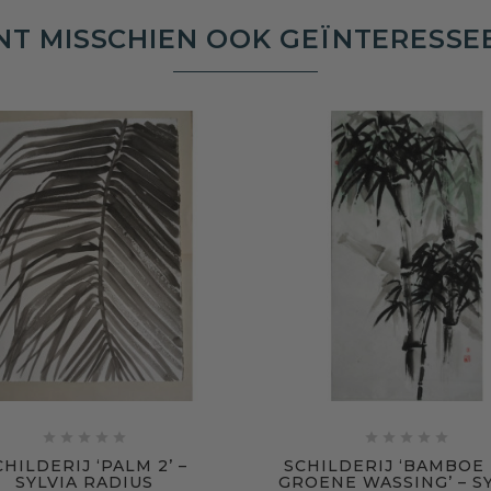
NT MISSCHIEN OOK GEÏNTERESSE










CHILDERIJ ‘PALM 2’ –
SCHILDERIJ ‘BAMBOE
SYLVIA RADIUS
GROENE WASSING’ – S