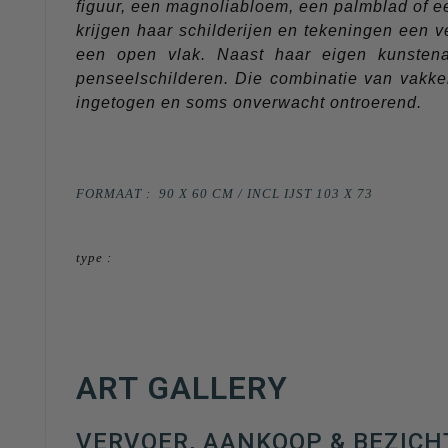
figuur, een magnoliabloem, een palmblad of e
krijgen haar schilderijen en tekeningen een v
een open vlak. Naast haar eigen kunsten
penseelschilderen. Die combinatie van vakken
ingetogen en soms onverwacht ontroerend.
FORMAAT :
90 X 60 CM / INCL IJST 103 X 73
type :
ART GALLERY
VERVOER, AANKOOP & BEZICH