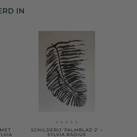
ERD IN
SCH





 MET
SCHILDERIJ ‘PALMBLAD 2’ –
YLVIA
SYLVIA RADIUS