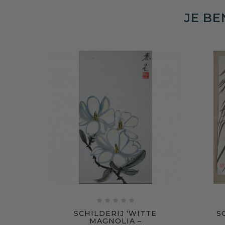
JE BE





SCHILDERIJ ‘WITTE
S
MAGNOLIA –