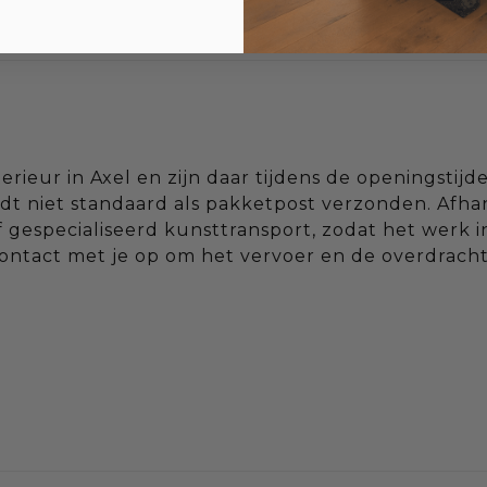
rieur in Axel en zijn daar tijdens de openingstijd
t niet standaard als pakketpost verzonden. Afhan
f gespecialiseerd kunsttransport, zodat het werk i
contact met je op om het vervoer en de overdrach