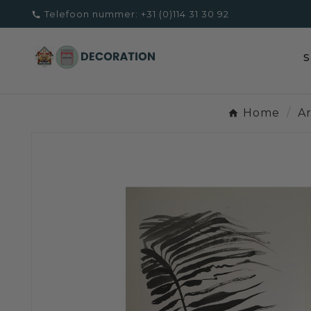
Telefoon nummer:
+31 (0)114 31 30 92

Home
Ar