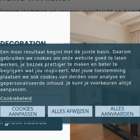
 Daarom stemmen wij vervoer, overdracht en bezichti
Een mooi resultaat begint met de juiste basis. Daarom
gebruiken we cookies om onze website goed te laten
 een cadeau
werken, je bezoek prettiger te maken en beter te
rste bestelling
begrijpen wat jou inspireert. Met jouw toestemming
werk rechtstreeks afrekenen en zelf afhalen bij Po
plaatsen we ook cookies van derden voor analyse en
voor onze nieuwsbrief en
gepersonaliseerde inhoud. Je kunt je voorkeuren altijd
ct jouw voucher code.
aanpassen.
Cookiebeleid
COOKIES
ALLES
ALLES AFWIJZEN
AANPASSEN
AANVAARDEN
n gratis cadeau
werk