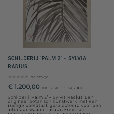
SCHILDERIJ ‘PALM 2’ – SYLVIA
RADIUS





REVIEW(0)
€ 1.200,00
INCLUSIEF BELASTING
Schilderij ‘Palm 2’ – Sylvia Radius. Een
origineel botanisch kunstwerk met een
rustige beeldtaal, geselecteerd voor een
interieur waarin natuur, kunst en
persoonlijke expressie samenkomen.