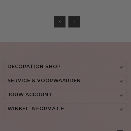
chevron_left
chevron_right
DECORATION SHOP

SERVICE & VOORWAARDEN

JOUW ACCOUNT

WINKEL INFORMATIE
