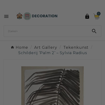
Ontdek de 27 kleuren van Decoration Paint

0



Home
Art Gallery
Tekenkunst
Schilderij ‘Palm 2’ – Sylvia Radius