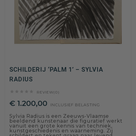
SCHILDERIJ ‘PALM 1’ – SYLVIA
RADIUS





REVIEW(0)
€ 1.200,00
INCLUSIEF BELASTING
Sylvia Radius is een Zeeuws-Vlaamse
beeldend kunstenaar die figuratief werkt
vanuit een grote kennis van techniek,
kunstgeschiedenis en waarneming. Zij
schildert en tekent graag naar levend