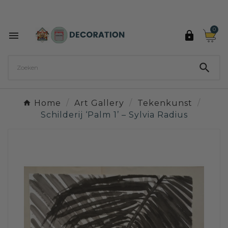
Ontdek de 27 kleuren van Decoration Paint

0



Home
Art Gallery
Tekenkunst
Schilderij ‘Palm 1’ – Sylvia Radius