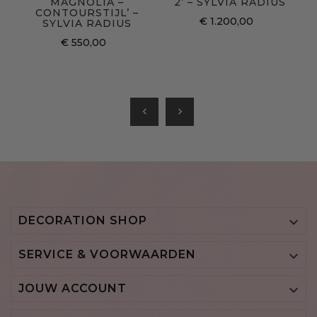
MAGNOLIA –
2’ – SYLVIA RADIUS
CONTOURSTIJL’ –
€ 1.200,00
SYLVIA RADIUS
€ 550,00
chevron_left
chevron_right
DECORATION SHOP

SERVICE & VOORWAARDEN

JOUW ACCOUNT
