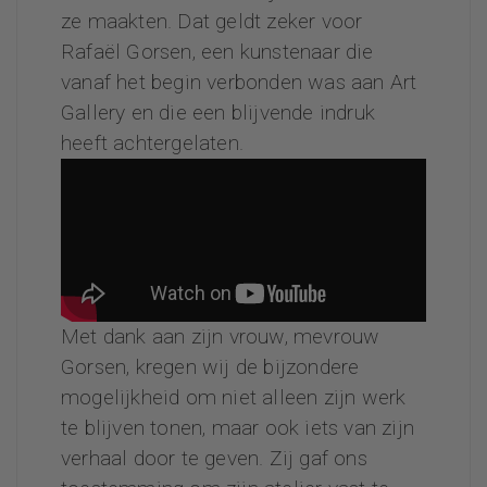
ze maakten. Dat geldt zeker voor
Rafaël Gorsen, een kunstenaar die
vanaf het begin verbonden was aan Art
Gallery en die een blijvende indruk
heeft achtergelaten.
Met dank aan zijn vrouw, mevrouw
Gorsen, kregen wij de bijzondere
mogelijkheid om niet alleen zijn werk
te blijven tonen, maar ook iets van zijn
verhaal door te geven. Zij gaf ons