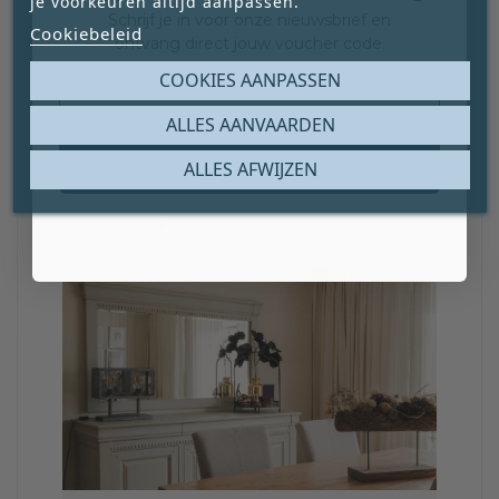
je voorkeuren altijd aanpassen.
Schrijf je in voor onze nieuwsbrief en
Cookiebeleid
ontvang direct jouw voucher code.
Email
COOKIES AANPASSEN
ALLES AANVAARDEN
Claim mijn gratis cadeau
ALLES AFWIJZEN