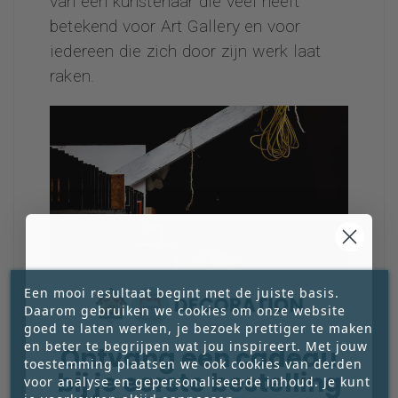
van een kunstenaar die veel heeft
betekend voor Art Gallery en voor
iedereen die zich door zijn werk laat
raken.
Een mooi resultaat begint met de juiste basis.
Daarom gebruiken we cookies om onze website
goed te laten werken, je bezoek prettiger te maken
en beter te begrijpen wat jou inspireert. Met jouw
Ontvang een cadeau
toestemming plaatsen we ook cookies van derden
bij je eerste bestelling
voor analyse en gepersonaliseerde inhoud. Je kunt