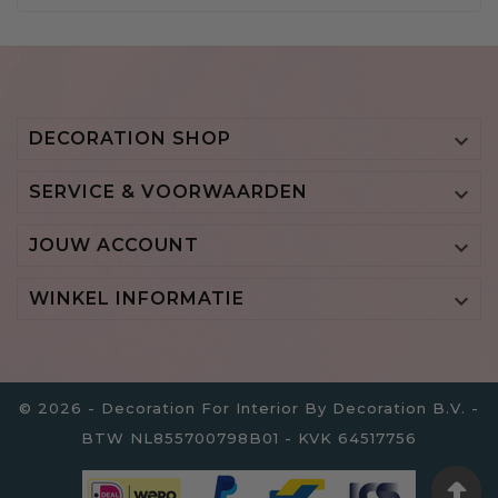
DECORATION SHOP

SERVICE & VOORWAARDEN

JOUW ACCOUNT

WINKEL INFORMATIE

© 2026 - Decoration For Interior By Decoration B.V. -
BTW NL855700798B01 - KVK 64517756