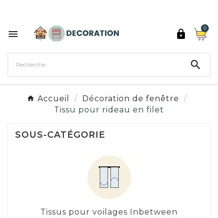
Découvrez les 27 couleurs de Peinture Décoration

0



Accueil
Décoration de fenêtre
Tissu pour rideau en filet
SOUS-CATÉGORIE
Tissus pour voilages Inbetween