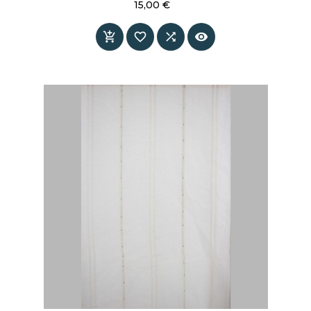
15,00 €
Prix



