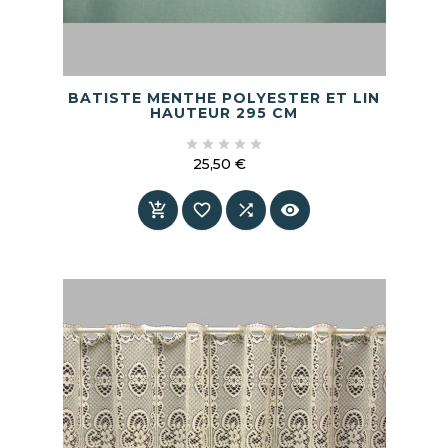
BATISTE MENTHE POLYESTER ET LIN
HAUTEUR 295 CM





25,50 €
Prix



