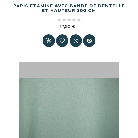
PARIS ETAMINE AVEC BANDE DE DENTELLE
ET HAUTEUR 300 CM





17,50 €
Prix



