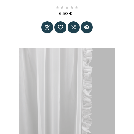





6,50 €
Prix



