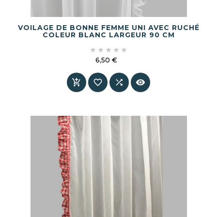
VOILAGE DE BONNE FEMME UNI AVEC RUCHÉ
COLEUR BLANC LARGEUR 90 CM





6,50 €
Prix



