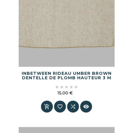
INBETWEEN RIDEAU UMBER BROWN
DENTELLE DE PLOMB HAUTEUR 3 M





15,00 €
Prix



