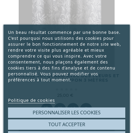
Un beau résultat commence par une bonne base.
C’est pourquoi nous utilisons des cookies pour
assurer le bon fonctionnement de notre site web,
rendre votre visite plus agréable et mieux
comprendre ce qui vous inspire. Avec votre
consentement, nous plaçons également des
cookies tiers à des fins d’analyse et de contenu
personnalisé. Vous pouvez modifier vos
VOILAGE JACQUARD AVEC DES FLEURS ET
préférences à tout moment.
DES OISEAUX COUPON 3 MÈTRES





25,00 €
Politique de cookies
Prix




PERSONNALISER LES COOKIES
TOUT ACCEPTER