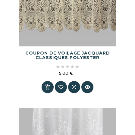
COUPON DE VOILAGE JACQUARD
CLASSIQUES POLYESTER





5,00 €
Prix



