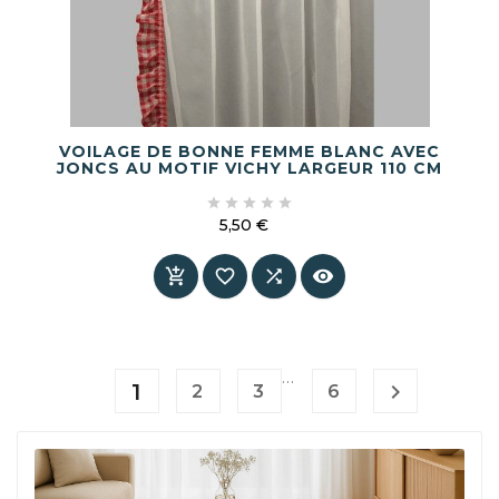
VOILAGE DE BONNE FEMME BLANC AVEC
JONCS AU MOTIF VICHY LARGEUR 110 CM





5,50 €
Prix




…
1

2
3
6