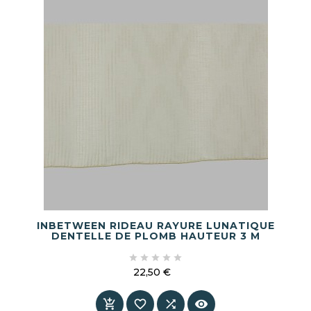
INBETWEEN RIDEAU RAYURE LUNATIQUE
DENTELLE DE PLOMB HAUTEUR 3 M





22,50 €
Prix



