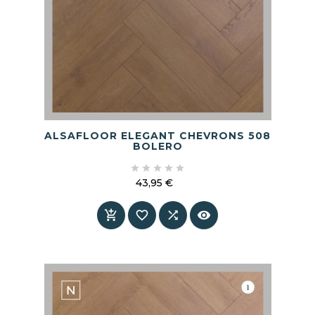
ALSAFLOOR ELEGANT CHEVRONS 508
BOLERO





43,95 €
Prix



