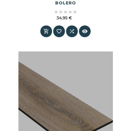
BOLERO





34,95 €
Prix



