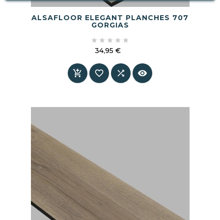
ALSAFLOOR ELEGANT PLANCHES 707
GORGIAS





34,95 €
Prix



