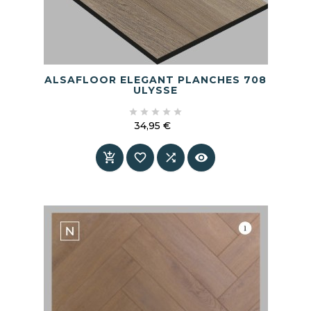
ALSAFLOOR ELEGANT PLANCHES 708
ULYSSE





34,95 €
Prix



