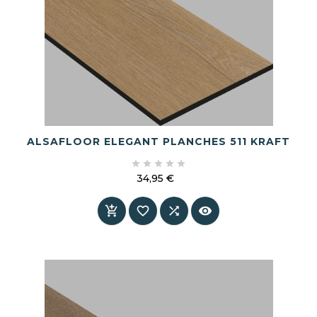
ALSAFLOOR ELEGANT PLANCHES 511 KRAFT





34,95 €
Prix



