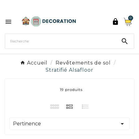
Découvrez les 27 couleurs de Peinture Décoration

0



Accueil
Revêtements de sol
Stratifié Alsafloor
19 produits

Pertinence