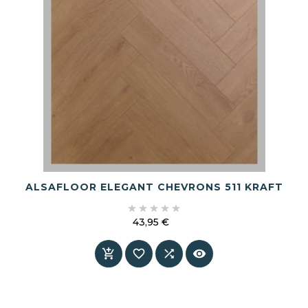
ALSAFLOOR ELEGANT CHEVRONS 511 KRAFT





43,95 €
Prix



