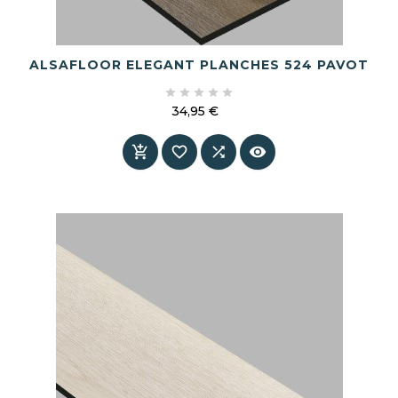
ALSAFLOOR ELEGANT PLANCHES 524 PAVOT





34,95 €
Prix



