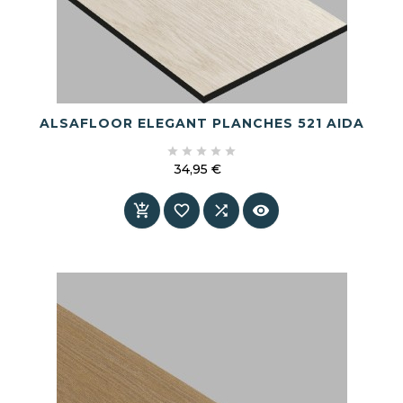
ALSAFLOOR ELEGANT PLANCHES 521 AIDA





34,95 €
Prix



