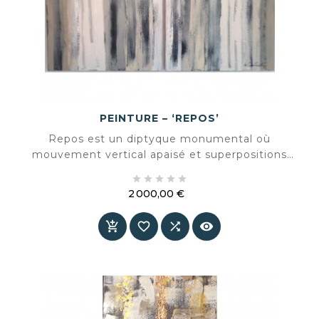
PEINTURE – ‘REPOS’
Repos est un diptyque monumental où
mouvement vertical apaisé et superpositions
douces s’unissent dans une composition





équilibrée. Une œuvre qui dégage sérénité et
2 000,00 €
force à la fois.
Prix



