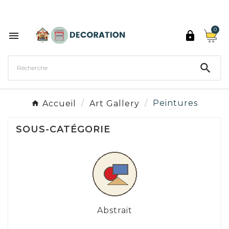
Découvrez les 27 couleurs de Peinture Décoration

0



Accueil
Art Gallery
Peintures
SOUS-CATÉGORIE
Abstrait