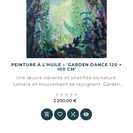
PEINTURE À L’HUILE – ‘GARDEN DANCE 120 ×
100 CM’
Une œuvre vibrante et stratifiée où nature,
lumière et mouvement se rejoignent. Garden
Dance ralentit l’espace et invite à regarder,





respirer et redécouvrir.
2 200,00 €
Prix



