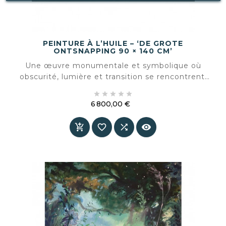
PEINTURE À L’HUILE – ‘DE GROTE
ONTSNAPPING 90 × 140 CM’
Une œuvre monumentale et symbolique où
obscurité, lumière et transition se rencontrent.
La Grande Évasion est le dernier tableau réalisé





par Roeland van der Kley — et résonne comme
6 800,00 €
un adieu silencieux.
Prix



