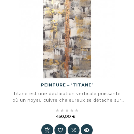
PEINTURE – ‘TITANE’
Titane est une déclaration verticale puissante
où un noyau cuivre chaleureux se détache sur
un fond superposé de gris, blanc et accents





dorés subtils. Un format compact à la présence
450,00 €
monumentale.
Prix



