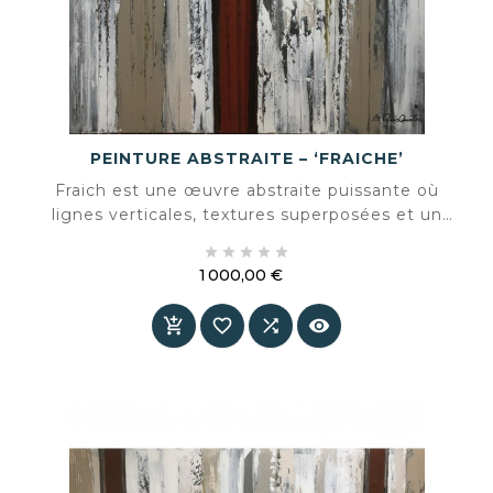
PEINTURE ABSTRAITE – ‘FRAICHE’
Fraich est une œuvre abstraite puissante où
lignes verticales, textures superposées et un
noyau rouge rouille profond s’unissent dans une





composition affirmée. Une pièce qui équilibre
1 000,00 €
calme et intensité, apportant immédiatement
Prix
du caractère à un intérieur.



