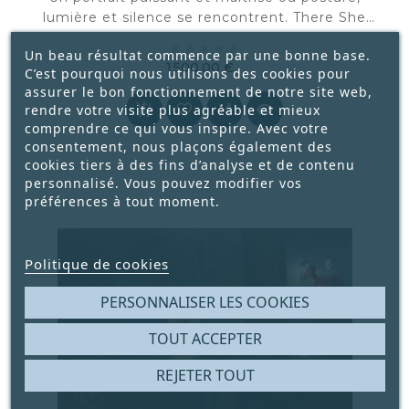
lumière et silence se rencontrent. There She
Goes capture une distance intérieure





Un beau résultat commence par une bonne base.
enveloppée de confiance calme.
1 500,00 €
C’est pourquoi nous utilisons des cookies pour
Prix
assurer le bon fonctionnement de notre site web,




rendre votre visite plus agréable et mieux
comprendre ce qui vous inspire. Avec votre
consentement, nous plaçons également des
cookies tiers à des fins d’analyse et de contenu
personnalisé. Vous pouvez modifier vos
préférences à tout moment.
Politique de cookies
PERSONNALISER LES COOKIES
TOUT ACCEPTER
REJETER TOUT