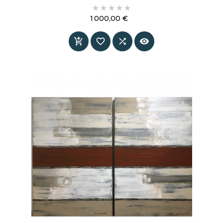
fusionnent dans une composition subtile mais





puissante. Une peinture qui ne remplit pas
1 000,00 €
l’espace — elle le crée.
Prix



