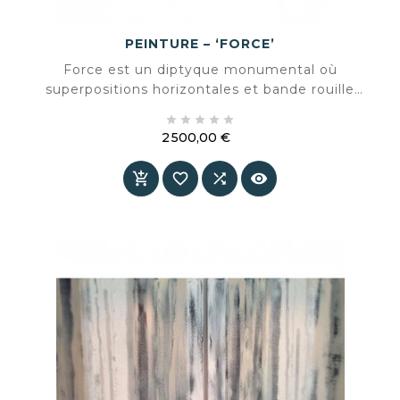
PEINTURE – ‘FORCE’
Force est un diptyque monumental où
superpositions horizontales et bande rouille
intense s’unissent dans une composition





équilibrée mais puissante. Une œuvre qui
2 500,00 €
dégage du calme tout en insufflant une énergie
Prix
marquée à l’espace.



