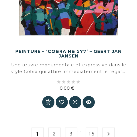
PEINTURE – ‘COBRA HB 577’ – GEERT JAN
JANSEN
Une œuvre monumentale et expressive dans le
style Cobra qui attire immédiatement le regard.
Ses couleurs vibrantes et son énergie en font





une pièce maîtresse dans tout intérieur. Unique,
0,00 €
puissante et parfaitement équilibrée entre
Prix
chaos et composition.




…
1

2
3
15