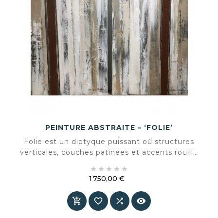
PEINTURE ABSTRAITE – ‘FOLIE’
Folie est un diptyque puissant où structures
verticales, couches patinées et accents rouille
profonds se fondent dans une composition





monumentale. Une œuvre qui associe calme,
1 750,00 €
rythme et tension, apportant une profondeur
Prix
architecturale à l’espace.



