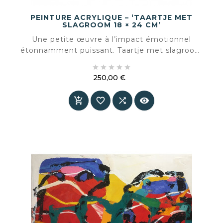
PEINTURE ACRYLIQUE – ‘TAARTJE MET
SLAGROOM 18 × 24 CM’
Une petite œuvre à l’impact émotionnel
étonnamment puissant. Taartje met slagroom
capture un instant de douceur simple et le





transforme en couleur, lumière et texture.
250,00 €
Prix



