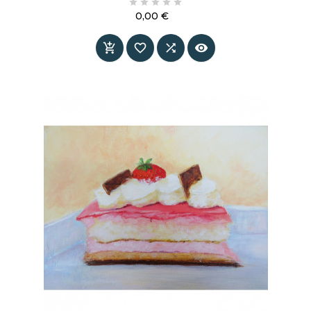





Karel Appel. Puissante dans la couleur, légère
0,00 €
dans l’énergie et raffinée dans sa simplicité.
Prix



