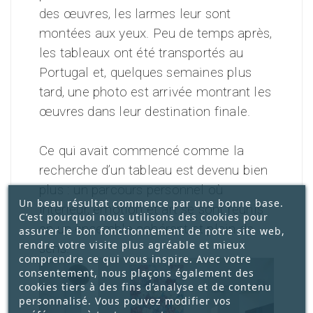
des œuvres, les larmes leur sont
montées aux yeux. Peu de temps après,
les tableaux ont été transportés au
Portugal et, quelques semaines plus
tard, une photo est arrivée montrant les
œuvres dans leur destination finale.
Ce qui avait commencé comme la
recherche d’un tableau est devenu bien
plus : un parcours personnel où
Un beau résultat commence par une bonne base.
intérieur, émotion et art se sont réunis
C’est pourquoi nous utilisons des cookies pour
en un ensemble cohérent et plein de
assurer le bon fonctionnement de notre site web,
rendre votre visite plus agréable et mieux
sens.
comprendre ce qui vous inspire. Avec votre
consentement, nous plaçons également des
cookies tiers à des fins d’analyse et de contenu
personnalisé. Vous pouvez modifier vos