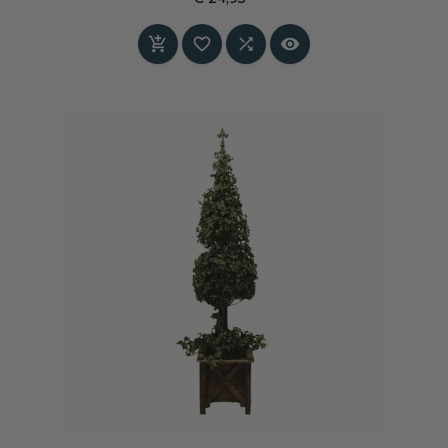
linnen en warme aardetinten. Een perfecte
Prijs
basis voor tijdloze, sfeervolle ruimtes.



