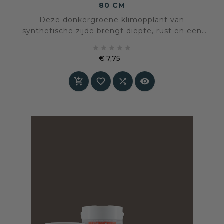
80 CM
Deze donkergroene klimopplant van
synthetische zijde brengt diepte, rust en een
natuurlijke gelaagdheid in het interieur. De volle





bladstructuur en rijke kleur zorgen voor een
€ 7,75
tijdloze uitstraling die moeiteloos aansluit bij
Prijs
zowel sobere als warmere woonstijlen.



