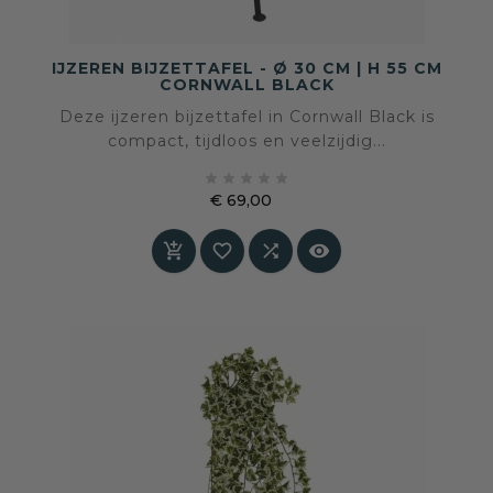
IJZEREN BIJZETTAFEL - Ø 30 CM | H 55 CM
CORNWALL BLACK
Deze ijzeren bijzettafel in Cornwall Black is
compact, tijdloos en veelzijdig...





€ 69,00
Prijs



