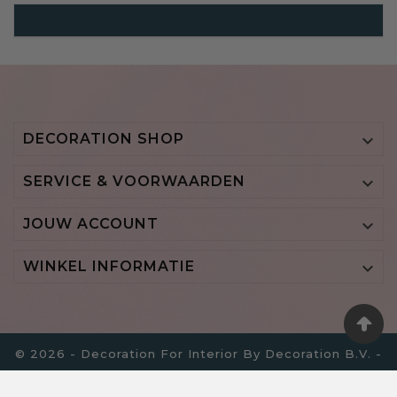
Urban Jungle
DECORATION SHOP

SERVICE & VOORWAARDEN

JOUW ACCOUNT

WINKEL INFORMATIE

© 2026 - Decoration For Interior By Decoration B.V. -
BTW NL855700798B01 - KVK 64517756