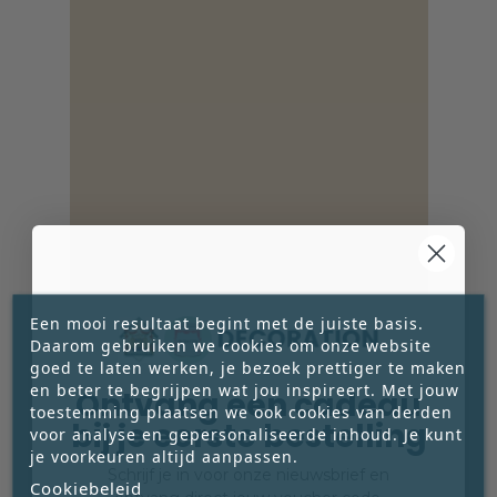
Een mooi resultaat begint met de juiste basis.
Daarom gebruiken we cookies om onze website
DECORATION PAINT CYPRUS WHITE
goed te laten werken, je bezoek prettiger te maken
en beter te begrijpen wat jou inspireert. Met jouw
Ontvang een cadeau
Cyprus White is een zacht beige-wit dat
toestemming plaatsen we ook cookies van derden
warmte, rust en natuurlijke elegantie brengt.
bij je eerste bestelling
voor analyse en gepersonaliseerde inhoud. Je kunt
Deze fluweelmatte tint is het perfecte
je voorkeuren altijd aanpassen.





alternatief voor klassiek wit: subtiel, tijdloos en
Schrijf je in voor onze nieuwsbrief en
€ 24,95
Cookiebeleid
harmonieus in elke ruimte. De ideale basis voor