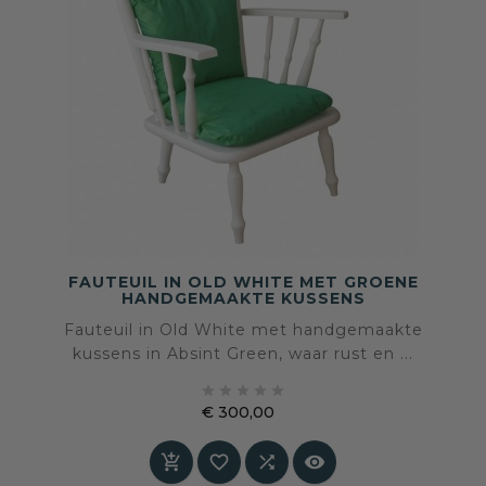
FAUTEUIL IN OLD WHITE MET GROENE
HANDGEMAAKTE KUSSENS
Fauteuil in Old White met handgemaakte
kussens in Absint Green, waar rust en ...





€ 300,00
Prijs



