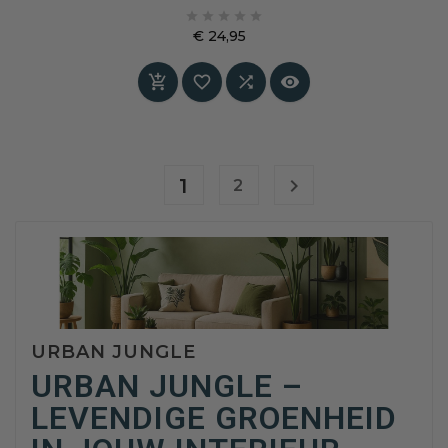
het gouden licht. De fluweelmatte afwerking





geeft een zonnige, uitnodigende sfeer aan elke
€ 24,95
ruimte. Een levendige maar ingetogen kleur
Prijs
voor wie warmte, natuurlijke elegantie en




wereldse flair zoekt.
1

2
URBAN JUNGLE
URBAN JUNGLE –
LEVENDIGE GROENHEID