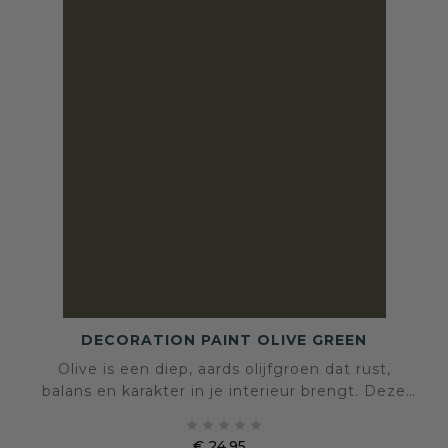
DECORATION PAINT OLIVE GREEN
Olive is een diep, aards olijfgroen dat rust,
balans en karakter in je interieur brengt. Deze
fluweelmatte tint voelt natuurlijk en krachtig





tegelijk en combineert prachtig met hout,
€ 24,95