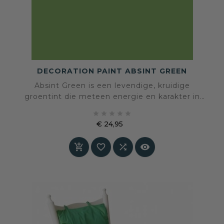
DECORATION PAINT ABSINT GREEN
Absint Green is een levendige, kruidige
groentint die meteen energie en karakter in
een ruimte brengt. De fluweelmatte afwerking





geeft de kleur een natuurlijke, moderne
€ 24,95
uitstraling — perfect voor creatieve interieurs
Prijs
die durven opvallen.



