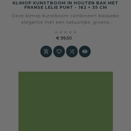
KLIMOP KUNSTBOOM IN HOUTEN BAK MET
FRANSE LELIE PUNT - 162 × 35 CM
Deze klimop kunstboom combineert klassieke
elegantie met een natuurlijke, groene
uitstraling. De slanke vorm, afgewerkt met een





metalen Franse lelie punt, maakt dit object tot
€ 99,50
een stijlvol en architectonisch element in het
Prijs
interieur.



