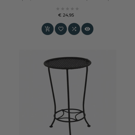
mysterieuze water van Venetië brengt deze





fluweelmatte kleur balans en verfijning in elke
€ 24,95
ruimte. Ideaal voor wie een interieur wil met
Prijs
een ziel, warmte en tijdloze elegantie.



