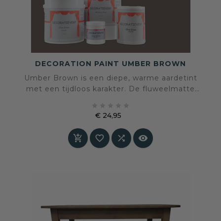
DECORATION PAINT UMBER BROWN
Umber Brown is een diepe, warme aardetint
met een tijdloos karakter. De fluweelmatte
afwerking geeft rust, stabiliteit en elegantie aan





elke ruimte. Een rijke, ingetogen kleur die
€ 24,95
perfect werkt als basis in zowel moderne als
Prijs
klassieke interieurs.



