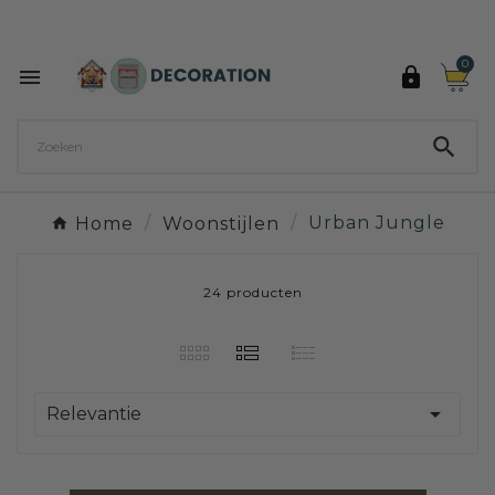
Ontdek de 27 kleuren van Decoration Paint

0



Home
Woonstijlen
Urban Jungle
24 producten

Relevantie