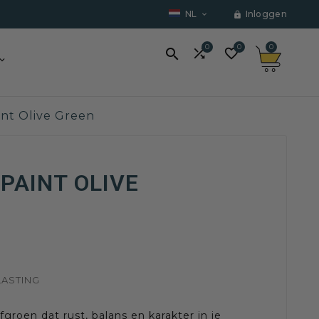
NL
Inloggen


0
0
0



int Olive Green
PAINT OLIVE
LASTING
jfgroen dat rust, balans en karakter in je