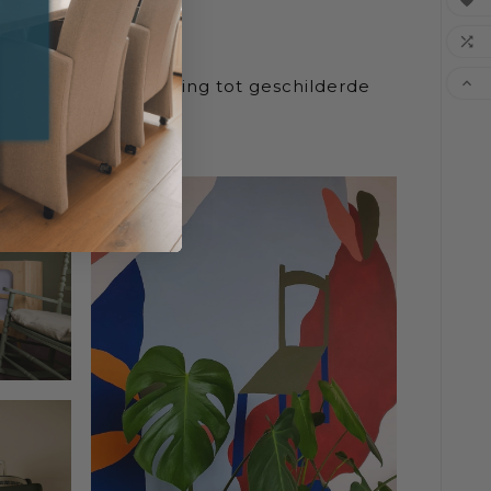



tuurlijke wandafwerking tot geschilderde
nde woonstijlen.