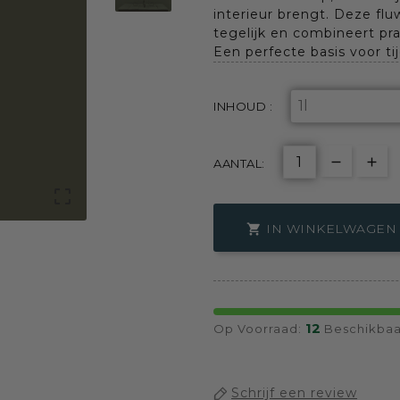
interieur brengt. Deze flu
tegelijk en combineert pr
Een perfecte basis voor tij
INHOUD :
AANTAL:

IN WINKELWAGEN

12
Op Voorraad:
Beschikbaa
Schrijf een review