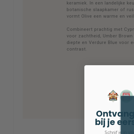
keramiek. In een landelijke ke
botanische slaapkamer of rus
vormt Olive een warme en veil
Combineert prachtig met Cyp
voor zachtheid, Umber Brown
diepte en Verdure Blue voor ee
contrast.
Ontvang
bij je ee
Schrijf je in 