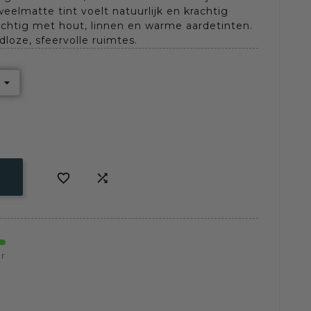
weelmatte tint voelt natuurlijk en krachtig
achtig met hout, linnen en warme aardetinten.
dloze, sfeervolle ruimtes.


r