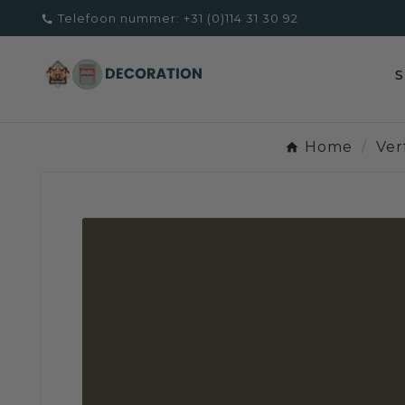
Telefoon nummer:
+31 (0)114 31 30 92

Home
Ver