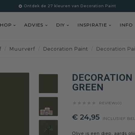
Ontdek de 27 kleuren van Decoration Paint

SHOP
ADVIES
DIY
INSPIRATIE
INFO
f
Muurverf
Decoration Paint
Decoration Pa
DECORATION 
GREEN





REVIEW(0)
€ 24,95
INCLUSIEF BE
Olive is een diep, aards oli