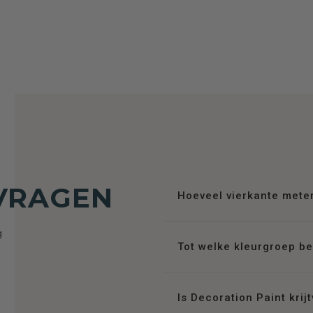
VRAGEN
Hoeveel vierkante meter
g
Tot welke kleurgroep be
Is Decoration Paint krij