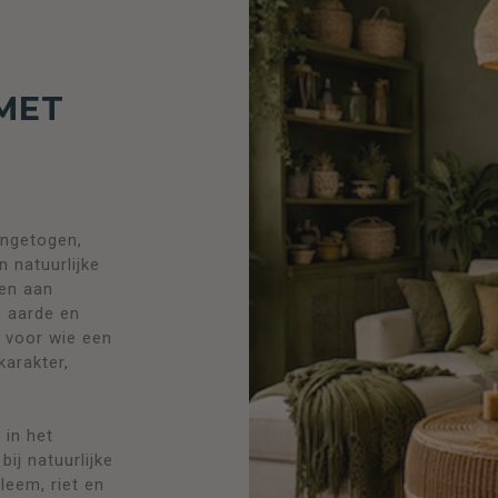
MET
E
ingetogen,
 natuurlijke
ken aan
e aarde en
l voor wie een
karakter,
 in het
 bij natuurlijke
 leem, riet en