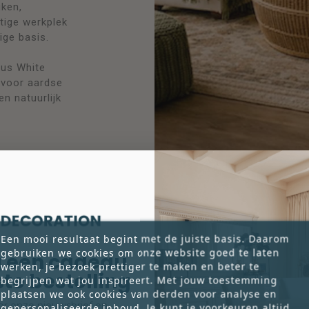
uken,
tige werkplek
ige basis.
rus White
 voor aardse
n natuurlijk
Een mooi resultaat begint met de juiste basis. Daarom
gebruiken we cookies om onze website goed te laten
 een cadeau
werken, je bezoek prettiger te maken en beter te
rste bestelling
begrijpen wat jou inspireert. Met jouw toestemming
plaatsen we ook cookies van derden voor analyse en
voor onze nieuwsbrief en
gepersonaliseerde inhoud. Je kunt je voorkeuren altijd