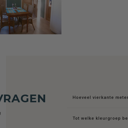
VRAGEN
Hoeveel vierkante mete
g
Tot welke kleurgroep b