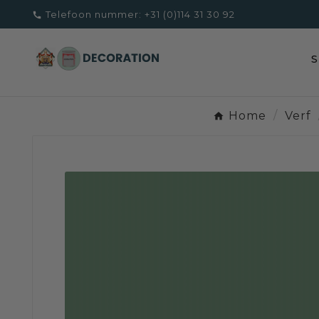
Telefoon nummer:
+31 (0)114 31 30 92

Home
Verf