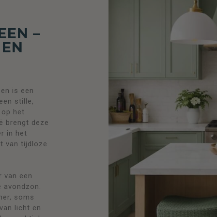
EEN –
 EN
een is een
een stille,
 op het
ë brengt deze
r in het
t van tijdloze
r van een
de avondzon.
ener, soms
van licht en