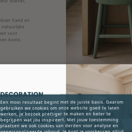
leur subtiel,
ibian Sand en
natuurlijke
own voor
een koele,
Een mooi resultaat begint met de juiste basis. Daarom
gebruiken we cookies om onze website goed te laten
 een cadeau
werken, je bezoek prettiger te maken en beter te
rste bestelling
begrijpen wat jou inspireert. Met jouw toestemming
plaatsen we ook cookies van derden voor analyse en
voor onze nieuwsbrief en
gepersonaliseerde inhoud. Je kunt je voorkeuren altijd