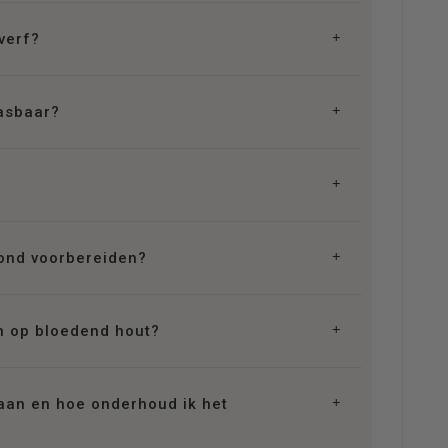
tverf?
wasbaar?
ond voorbereiden?
n op bloedend hout?
 aan en hoe onderhoud ik het