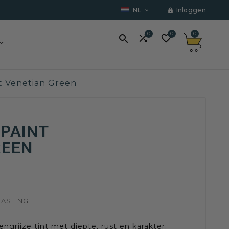
NL
Inloggen


0
0
0



t Venetian Green
PAINT
REEN
LASTING
ngrijze tint met diepte, rust en karakter.