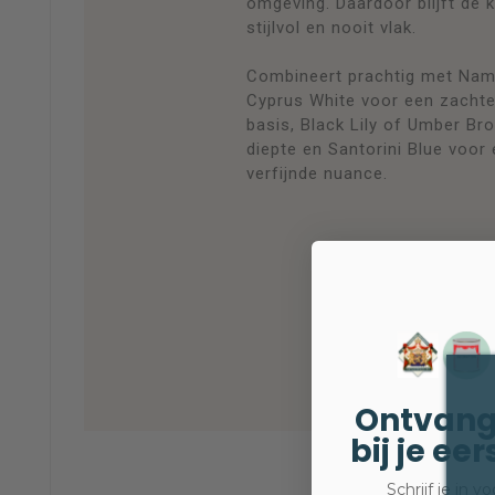
omgeving. Daardoor blijft de k
stijlvol en nooit vlak.
Combineert prachtig met Nam
Cyprus White voor een zachte 
basis, Black Lily of Umber Br
diepte en Santorini Blue voor 
verfijnde nuance.
Ontvang
bij je ee
Schrijf je in 