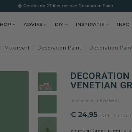
Ontdek de 27 kleuren van Decoration Paint

SHOP
ADVIES
DIY
INSPIRATIE
INFO
Muurverf
Decoration Paint
Decoration Pain
DECORATION 
VENETIAN G





REVIEW(0)
€ 24,95
INCLUSIEF BE
Venetian Green is een groe