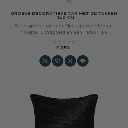
GROENE DECORATIEVE TAK MET ZIJTAKKEN
– 140 CM
Deze groene tak met fijne zijtakken brengt
hoogte, luchtigheid en een natuurlijke
gelaagdheid in het interieur. Door de lange,





slanke vorm en het verfijnde blad ontstaat een
€ 2,50
rustig maar levendig effect dat moeiteloos
Prijs
aansluit bij verschillende woonstijlen.



