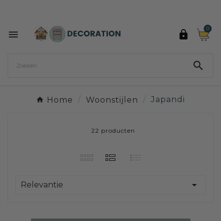
Ontdek de 27 kleuren van Decoration Paint

0



Home
Woonstijlen
Japandi
22 producten

Relevantie