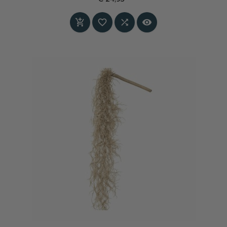
basis. Perfect voor serene interieurs met linnen,
Prijs
hout en zachte zandtinten.



