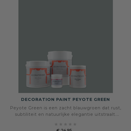
DECORATION PAINT PEYOTE GREEN
Peyote Green is een zacht blauwgroen dat rust,
subtiliteit en natuurlijke elegantie uitstraalt.
Deze fluweelmatte tint verandert mee met het





licht en geeft elke ruimte een kalme, verfijnde
€ 24,95