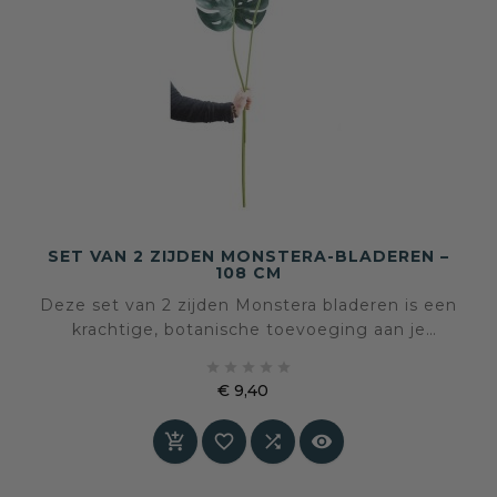
SET VAN 2 ZIJDEN MONSTERA-BLADEREN –
108 CM
Deze set van 2 zijden Monstera bladeren is een
krachtige, botanische toevoeging aan je
interieur. Met hun royale formaat, diepe





groentint en verfijnde afwerking brengen ze
€ 9,40
rust, elegantie en betekenis in huis. Een
Prijs
decoratief accent dat niet schreeuwt, maar




blijft.