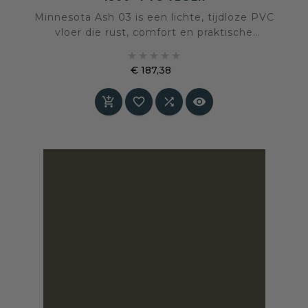
Minnesota Ash 03 is een lichte, tijdloze PVC
vloer die rust, comfort en praktische
betrouwbaarheid samenbrengt in één sterke





basis voor het interieur. Deze vloer kan op twee
€ 187,38
manieren besteld worden: met marge of zonder
Prijs
marge. Bestellen met marge betekent dat er




10% extra wordt meegerekend voor
patroonverlies en snijwerk.