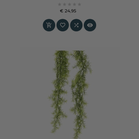
Deze fluweelmatte tint voegt direct diepte,





rust en verfijning toe aan elke ruimte — een
€ 24,95
stijlvol statement dat nooit hard of kil wordt.
Prijs



