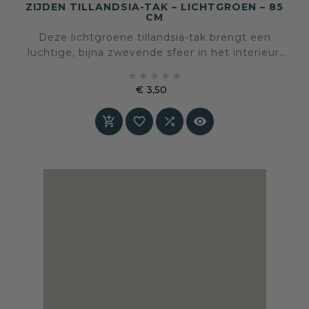
ZIJDEN TILLANDSIA-TAK – LICHTGROEN – 85
CM
Deze lichtgroene tillandsia-tak brengt een
luchtige, bijna zwevende sfeer in het interieur.
De fijne, grillige structuur zorgt voor een





natuurlijk en nonchalant accent dat rust en
€ 3,50
verfijning uitstraalt.
Prijs



