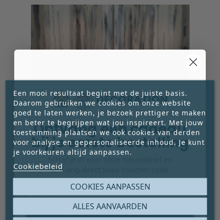
Een mooi resultaat begint met de juiste basis.
Daarom gebruiken we cookies om onze website
goed te laten werken, je bezoek prettiger te maken
en beter te begrijpen wat jou inspireert. Met jouw
Ontvang een cadeau
toestemming plaatsen we ook cookies van derden
bij je eerste bestelling
voor analyse en gepersonaliseerde inhoud. Je kunt
je voorkeuren altijd aanpassen.
SCHILDERIJ – ‘REPOS’
Schrijf je in voor onze nieuwsbrief en
Cookiebeleid
Repos is een monumentaal tweeluik waarin
ontvang direct jouw voucher code.
verstilde verticale beweging en zachte
Email
COOKIES AANPASSEN
gelaagdheid samenkomen in een





uitgebalanceerde compositie. Een werk dat rust
ALLES AANVAARDEN
€ 2.000,00
uitstraalt zonder zijn kracht te verliezen.
Prijs