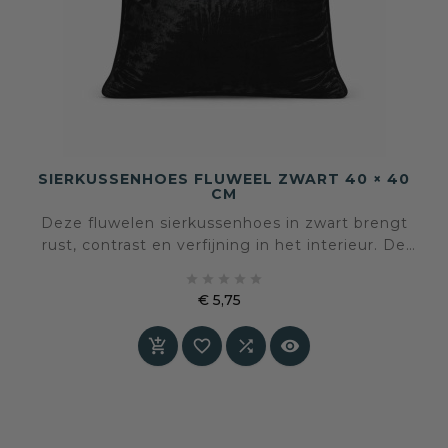
SIERKUSSENHOES FLUWEEL ZWART 40 × 40
CM
Deze fluwelen sierkussenhoes in zwart brengt
rust, contrast en verfijning in het interieur. De
diepe kleur en zachte glans zorgen voor een





krachtig accent dat tegelijkertijd ingetogen en
€ 5,75
tijdloos aanvoelt.
Prijs



