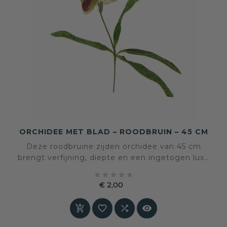
ORCHIDEE MET BLAD – ROODBRUIN – 45 CM
Deze roodbruine zijden orchidee van 45 cm
brengt verfijning, diepte en een ingetogen luxe
in het interieur. Een bloem met karakter, die





rust uitstraalt en tegelijk een subtiel
€ 2,00
spanningspunt vormt.
Prijs



