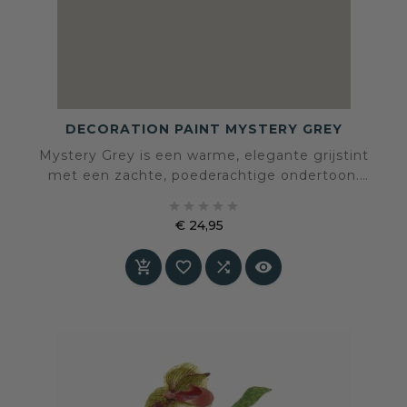
DECORATION PAINT MYSTERY GREY
Mystery Grey is een warme, elegante grijstint
met een zachte, poederachtige ondertoon.
Deze fluweelmatte kleur brengt rust, balans en





verfijning in elke ruimte, en past zich
€ 24,95
moeiteloos aan verschillende stijlen en
Prijs
materialen aan. Een perfecte basis voor




interieurs met diepte en karakter.