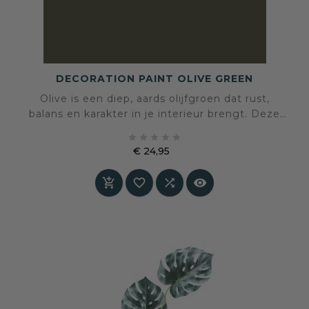
DECORATION PAINT OLIVE GREEN
Olive is een diep, aards olijfgroen dat rust,
balans en karakter in je interieur brengt. Deze
fluweelmatte tint voelt natuurlijk en krachtig





tegelijk en combineert prachtig met hout,
€ 24,95
linnen en warme aardetinten. Een perfecte
Prijs
basis voor tijdloze, sfeervolle ruimtes.



