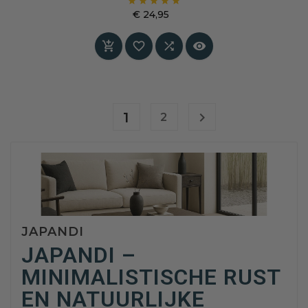





licht in iedere ruimte en vormt een perfecte
€ 24,95
basis voor meubels, wanden en accessoires.
Prijs
Past prachtig bij natuurlijke materialen en




klassieke én moderne interieurs.
1

2
JAPANDI
JAPANDI –
MINIMALISTISCHE RUST
EN NATUURLIJKE