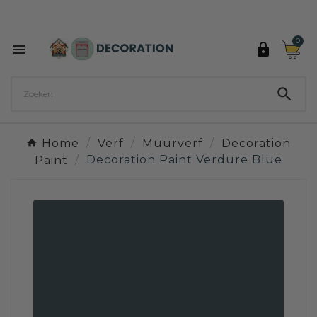
Ontdek de 27 kleuren van Decoration Paint

0



Home
Verf
Muurverf
Decoration
Paint
Decoration Paint Verdure Blue