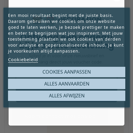
Een mooi resultaat begint met de juiste basis.
Daarom gebruiken we cookies om onze website
goed te laten werken, je bezoek prettiger te maken
en beter te begrijpen wat jou inspireert. Met jouw
Ontvang een cadeau
VEELGESTELDE
toestemming plaatsen we ook cookies van derden
bij je eerste bestelling
voor analyse en gepersonaliseerde inhoud. Je kunt
VRAGEN
je voorkeuren altijd aanpassen.
Schrijf je in voor onze nieuwsbrief en
Cookiebeleid
ontvang direct jouw voucher code.
Heb je vragen over kleurkeuze, toepassing
of verwerking? Hier vind je heldere
Email
COOKIES AANPASSEN
antwoorden en praktische tips, zodat je
ALLES AANVAARDEN
goed voorbereid aan de slag kunt.
Claim mijn gratis cadeau
ALLES AFWIJZEN
Neem contact met ons op