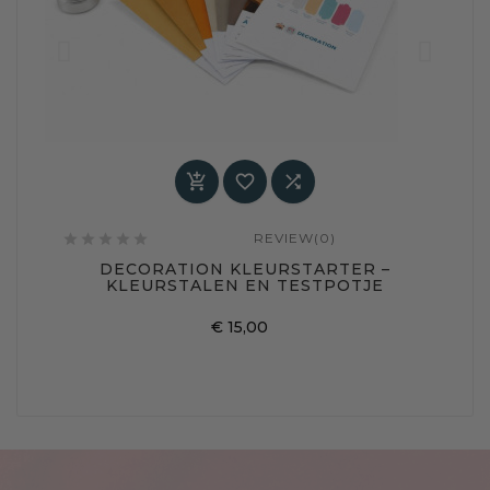



REVIEW(0)






DECORATION KLEURSTARTER –
KLEURSTALEN EN TESTPOTJE
Prijs
€ 15,00