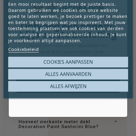
Een mooi resultaat begint met de juiste basis.
Daarom gebruiken we cookies om onze website
goed te laten werken, je bezoek prettiger te maken
VEELGESTELDE
en beter te begrijpen wat jou inspireert. Met jouw
Ontvang een cadeau
VRAGEN
toestemming plaatsen we ook cookies van derden
bij je eerste bestelling
voor analyse en gepersonaliseerde inhoud. Je kunt
je voorkeuren altijd aanpassen.
Heb je vragen over kleurkeuze, toepassing
Schrijf je in voor onze nieuwsbrief en
of verwerking? Hier vind je heldere
Cookiebeleid
ontvang direct jouw voucher code.
antwoorden en praktische tips, zodat je
Email
COOKIES AANPASSEN
goed voorbereid aan de slag kunt.
ALLES AANVAARDEN
Claim mijn gratis cadeau
ALLES AFWIJZEN
Neem contact met ons op
Hoeveel vierkante meter dekt
Decoration Paint Santorini Blue?