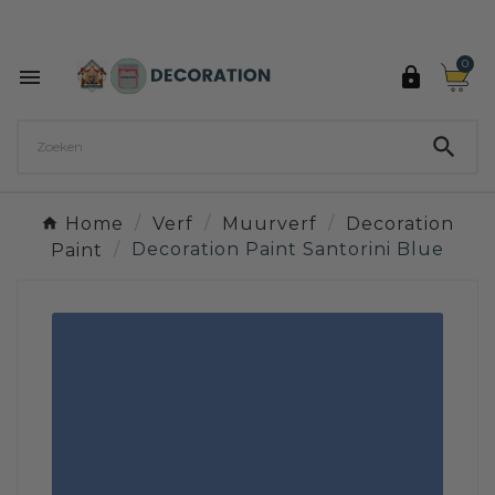
Ontdek de 27 kleuren van Decoration Paint

0



Home
Verf
Muurverf
Decoration
Paint
Decoration Paint Santorini Blue