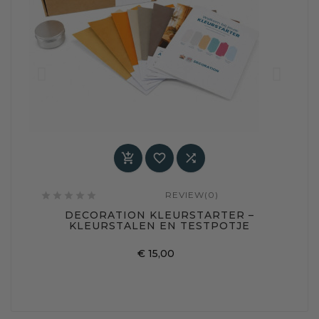



REVIEW(0)






DECORATION KLEURSTARTER –
KLEURSTALEN EN TESTPOTJE
Prijs
€ 15,00