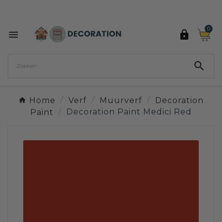
Ontdek de 27 kleuren van Decoration Paint

0



Home
Verf
Muurverf
Decoration
Paint
Decoration Paint Medici Red