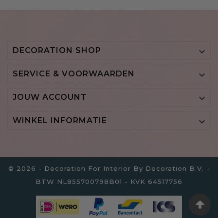
DECORATION SHOP

SERVICE & VOORWAARDEN

JOUW ACCOUNT

WINKEL INFORMATIE

© 2026 - Decoration For Interior By Decoration B.V. -
BTW NL855700798B01 - KVK 64517756