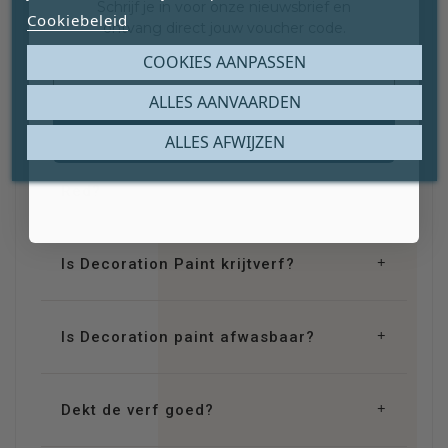
Schrijf je in voor onze nieuwsbrief en
Cookiebeleid
ontvang direct jouw voucher code.
Email
COOKIES AANPASSEN
Hoeveel vierkante meter dekt
ALLES AANVAARDEN
Decoration Paint Medici Red??
Claim mijn gratis cadeau
ALLES AFWIJZEN
Tot welke kleurgroep behoort Medici
Red?
Is Decoration Paint krijtverf?
Is Decoration paint afwasbaar?
Dekt de verf goed?