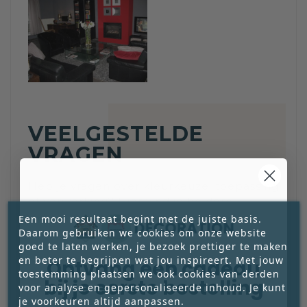
VEELGESTELDE
VRAGEN
Heb je vragen over kleurkeuze, toepassing
of verwerking? Hier vind je heldere
antwoorden en praktische tips, zodat je
Een mooi resultaat begint met de juiste basis.
goed voorbereid aan de slag kunt.
Daarom gebruiken we cookies om onze website
goed te laten werken, je bezoek prettiger te maken
en beter te begrijpen wat jou inspireert. Met jouw
Ontvang een cadeau
toestemming plaatsen we ook cookies van derden
bij je eerste bestelling
voor analyse en gepersonaliseerde inhoud. Je kunt
je voorkeuren altijd aanpassen.
Neem contact met ons op