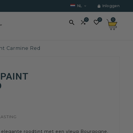
NL
Inloggen


0
0
0



int Carmine Red
PAINT
D
LASTING
, elegante roodtint met een vleug Bourgogne.