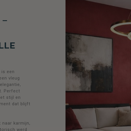
 –
LLE
 is een
 een vleug
elegantie,
t. Perfect
t stijl en
ment dat blijft
 naar karmijn,
storisch werd