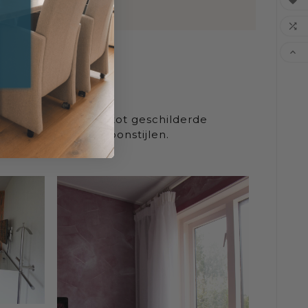



olle wandafwerking tot geschilderde
n verschillende woonstijlen.