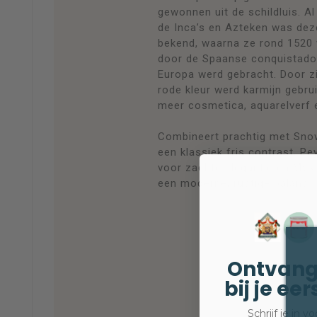
gewonnen uit de schildluis. Al 
de Inca’s en Azteken was dez
bekend, waarna ze rond 1520 w
door de Spaanse conquistado
Europa werd gebracht. Door zi
rode kleur werd karmijn gebrui
meer cosmetica, aquarelverf e
Combineert prachtig met Sno
een klassiek fris contrast, P
voor zachte elegantie en Mys
een moderne, rustige balans.
Ontvang
bij je ee
Schrijf je in 