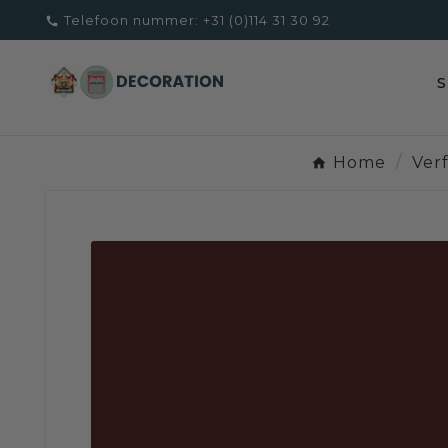
Telefoon nummer:
+31 (0)114 31 30 92

Home
Ver