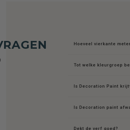
VRAGEN
Hoeveel vierkante mete
g
Tot welke kleurgroep b
Is Decoration Paint krij
Is Decoration paint af
Dekt de verf goed?