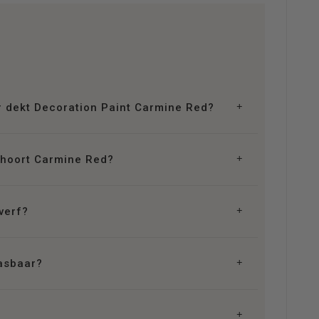
r dekt Decoration Paint Carmine Red?
ehoort Carmine Red?
tverf?
wasbaar?