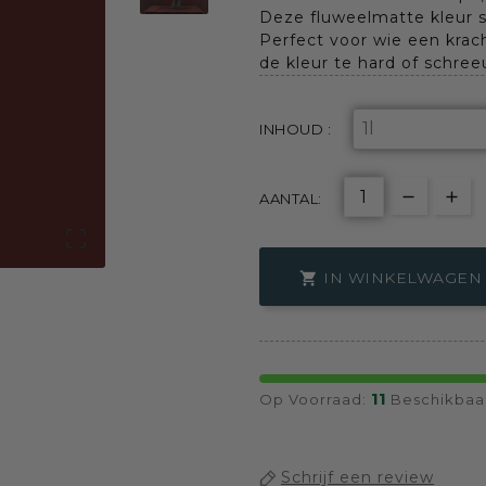
Deze fluweelmatte kleur str
Perfect voor wie een krac
de kleur te hard of schre
INHOUD :
AANTAL:

IN WINKELWAGEN

11
Op Voorraad:
Beschikbaa
Schrijf een review