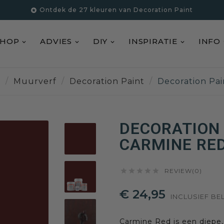
Ontdek de 27 kleuren van Decoration Paint

SHOP
ADVIES
DIY
INSPIRATIE
INFO
f
Muurverf
Decoration Paint
Decoration Pa
DECORATION 
CARMINE RE





REVIEW(0)
€ 24,95
INCLUSIEF BE
Carmine Red is een diepe