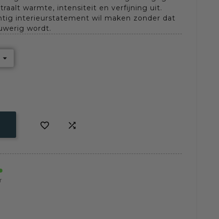
aalt warmte, intensiteit en verfijning uit.
htig interieurstatement wil maken zonder dat
euwerig wordt.


r