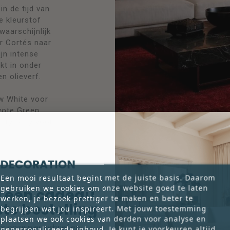
in de tijd van
e kleurstof
aarschijnlijk
r Cortés naar
jn intense
kt in onder
n olieverf.
w White voor
eyote Green
tery Grey voor
Een mooi resultaat begint met de juiste basis. Daarom
gebruiken we cookies om onze website goed te laten
 een cadeau
werken, je bezoek prettiger te maken en beter te
rste bestelling
begrijpen wat jou inspireert. Met jouw toestemming
plaatsen we ook cookies van derden voor analyse en
voor onze nieuwsbrief en
gepersonaliseerde inhoud. Je kunt je voorkeuren altijd