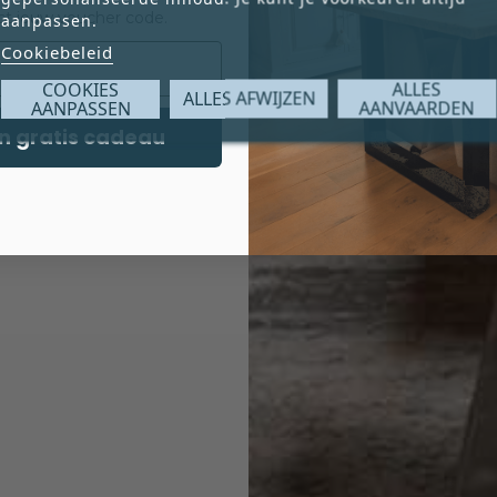
ct jouw voucher code.
aanpassen.
Cookiebeleid
COOKIES
ALLES
ALLES AFWIJZEN
AANPASSEN
AANVAARDEN
n gratis cadeau