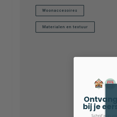
Woonaccesoires
Materialen en textuur
Ontvang
bij je ee
Schrijf je in 