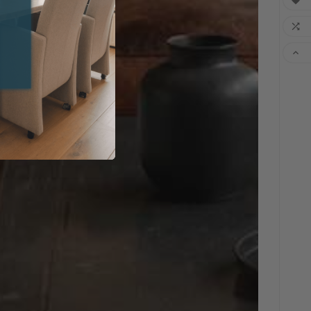


