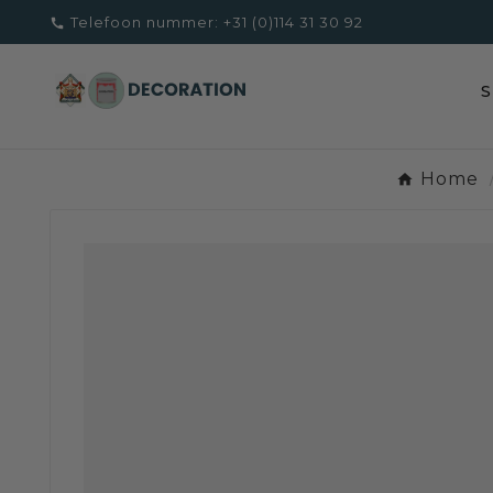
Telefoon nummer:
+31 (0)114 31 30 92

Home