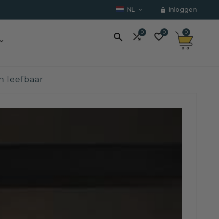
NL
Inloggen


0
0
0



n leefbaar