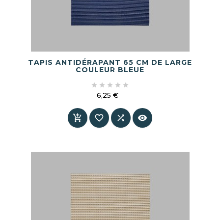
TAPIS ANTIDÉRAPANT 65 CM DE LARGE
COULEUR BLEUE





6,25 €
Prix



