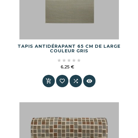
TAPIS ANTIDÉRAPANT 65 CM DE LARGE
COULEUR GRIS





6,25 €
Prix



