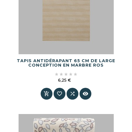
TAPIS ANTIDÉRAPANT 65 CM DE LARGE
CONCEPTION EN MARBRE ROS





6,25 €
Prix



