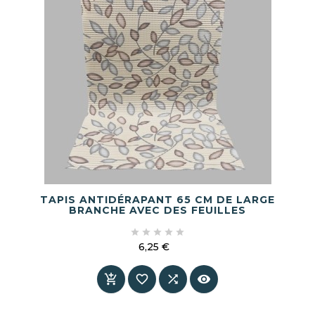
TAPIS ANTIDÉRAPANT 65 CM DE LARGE
BRANCHE AVEC DES FEUILLES





6,25 €
Prix



