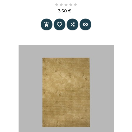
stabilité fiable dans les espaces humides





comme la douche, la baignoire ou la salle de
3,50 €
bain. Une solution hygiénique et élégante pour
Prix
plus de sécurité, sans perturber l’esthétique de




la pièce.