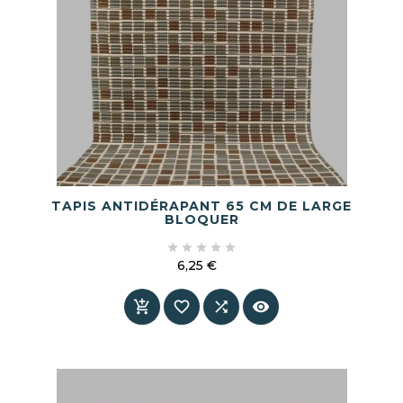
TAPIS ANTIDÉRAPANT 65 CM DE LARGE
BLOQUER





6,25 €
Prix



