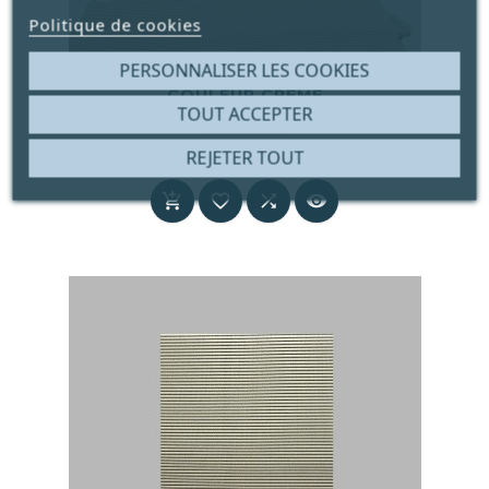
Politique de cookies
PERSONNALISER LES COOKIES
TAPIS ANTIDÉRAPANT 65 CM DE LARGE
COULEUR CRÈME
TOUT ACCEPTER





6,25 €
REJETER TOUT
Prix



