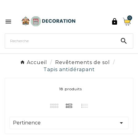
Découvrez les 27 couleurs de Peinture Décoration

0



Accueil
Revêtements de sol
Tapis antidérapant
18 produits

Pertinence