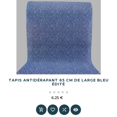
TAPIS ANTIDÉRAPANT 65 CM DE LARGE BLEU
ÉDITÉ





6,25 €
Prix



