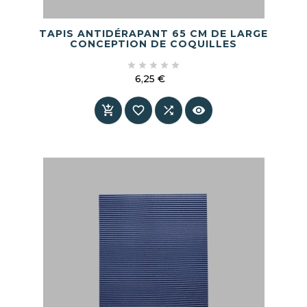
TAPIS ANTIDÉRAPANT 65 CM DE LARGE
CONCEPTION DE COQUILLES





6,25 €
Prix



