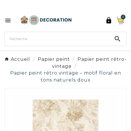
Découvrez les 27 couleurs de Peinture Décoration

0



Accueil
Papier peint
Papier peint rétro-
vintage
Papier peint rétro vintage – motif floral en
tons naturels doux