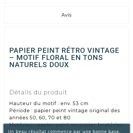
Avis
PAPIER PEINT RÉTRO VINTAGE
– MOTIF FLORAL EN TONS
NATURELS DOUX
Détails du produit
Hauteur du motif : env. 53 cm
Période : papier peint vintage original des
années 50, 60, 70 et 80
Matériau : papier peint en papier (matériau
Un beau résultat commence par une bonne base.
ancien et authentique)