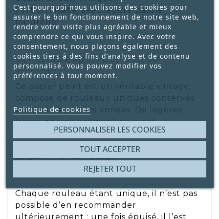
C’est pourquoi nous utilisons des cookies pour
Finition : mate, avec légère patine
assurer le bon fonctionnement de notre site web,
naturelle
rendre votre visite plus agréable et mieux
comprendre ce qui vous inspire. Avec votre
consentement, nous plaçons également des
cookies tiers à des fins d’analyse et de contenu
Véritable papier peint rétro
personnalisé. Vous pouvez modifier vos
d’époque
préférences à tout moment.
Ce papier peint est un véritable vintage,
composé de rouleaux uniques conservés
Politique de cookies
avec soin au fil des années. De légères
traces de vieillissement peuvent
PERSONNALISER LES COOKIES
apparaître et font partie de son charme ;
chaque rouleau est contrôlé pour garantir
TOUT ACCEPTER
sa qualité et son usage.
REJETER TOUT
Chaque rouleau étant unique, il n’est pas
possible d’en recommander
ultérieurement : une fois épuisé, il l’est