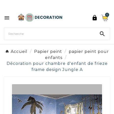
Découvrez les 27 couleurs de Peinture Décoration

0



Accueil
Papier peint
papier peint pour
enfants
Décoration pour chambre d'enfant de frieze
frame design Jungle A