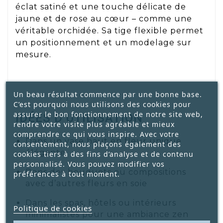
éclat satiné et une touche délicate de
jaune et de rose au cœur – comme une
véritable orchidée. Sa tige flexible permet
un positionnement et un modelage sur
mesure.
Un beau résultat commence par une bonne base.
C’est pourquoi nous utilisons des cookies pour
assurer le bon fonctionnement de notre site web,
IDÉES D’UTILISATION
rendre votre visite plus agréable et mieux
comprendre ce qui vous inspire. Avec votre
Dans un vase haut en fleur unique
consentement, nous plaçons également des
élégante
cookies tiers à des fins d’analyse et de contenu
personnalisé. Vous pouvez modifier vos
Dans des bouquets ou compositions
préférences à tout moment.
avec d’autres fleurs en soie
Dans les spas, hôtels ou intérieurs
Politique de cookies
minimalistes pour une ambiance zen