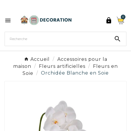
Découvrez les 27 couleurs de Peinture Décoration

0



Accueil
Accessoires pour la
maison
Fleurs artificielles
Fleurs en
Soie
Orchidée Blanche en Soie