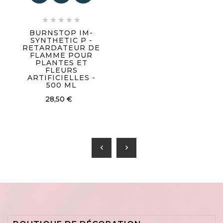





BURNSTOP IM-
SYNTHETIC P -
RETARDATEUR DE
FLAMME POUR
PLANTES ET
FLEURS
ARTIFICIELLES -
500 ML
28,50 €
chevron_left
chevron_right