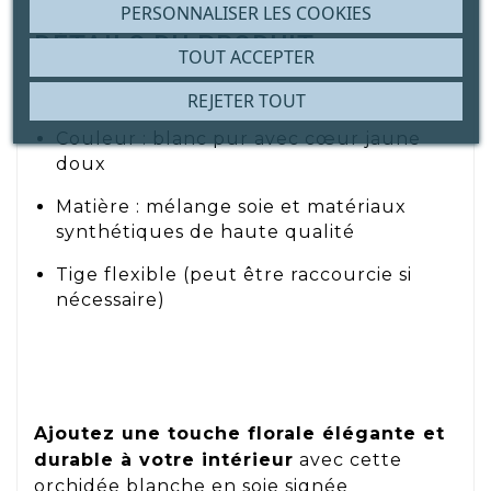
PERSONNALISER LES COOKIES
DÉTAILS DU PRODUIT
TOUT ACCEPTER
Longueur totale : env. 75 cm
REJETER TOUT
Couleur : blanc pur avec cœur jaune
doux
Matière : mélange soie et matériaux
synthétiques de haute qualité
Tige flexible (peut être raccourcie si
nécessaire)
Ajoutez une touche florale élégante et
durable à votre intérieur
avec cette
orchidée blanche en soie signée