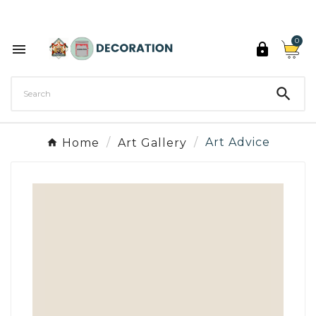
Discover the 27 colours of Decoration Paint

0



Home
Art Gallery
Art Advice