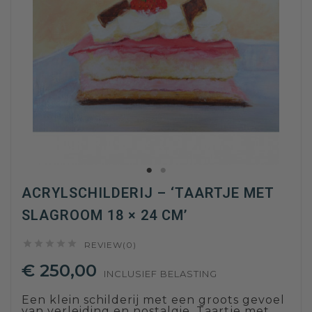
ACRYLSCHILDERIJ – ‘TAARTJE MET
SLAGROOM 18 × 24 CM’





REVIEW(0)
€ 250,00
INCLUSIEF BELASTING
Een klein schilderij met een groots gevoel
van verleiding en nostalgie. Taartje met