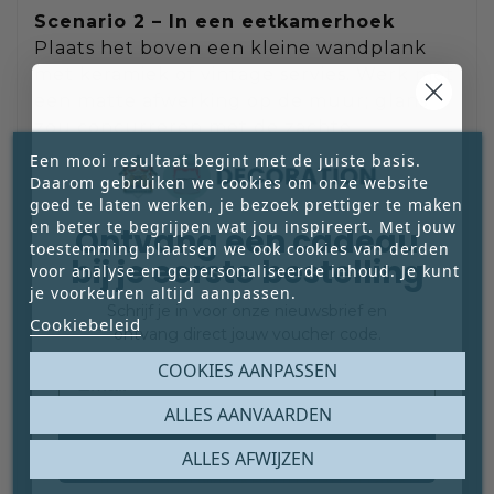
Scenario 2 – In een eetkamerhoek
Plaats het boven een kleine wandplank
met keramiek of vintage servies. Werk met
een matte afwerking op de muur; glans
zou concurreren met de zachte
penseelstructuur.
Een mooi resultaat begint met de juiste basis.
Daarom gebruiken we cookies om onze website
goed te laten werken, je bezoek prettiger te maken
en beter te begrijpen wat jou inspireert. Met jouw
Ontvang een cadeau
Gevolg: een verhaal aan de muur. Geen
toestemming plaatsen we ook cookies van derden
bij je eerste bestelling
losse decoratie, maar een bewuste
voor analyse en gepersonaliseerde inhoud. Je kunt
compositie.
je voorkeuren altijd aanpassen.
Schrijf je in voor onze nieuwsbrief en
Cookiebeleid
ontvang direct jouw voucher code.
Email
COOKIES AANPASSEN
Scenario 3 – In een serie
Door het formaat is dit schilderij ideaal als
ALLES AANVAARDEN
onderdeel van een kleine galerie-
Claim mijn gratis cadeau
opstelling. Combineer het met andere
ALLES AFWIJZEN
food- of stillevenwerken in een strakke lijn