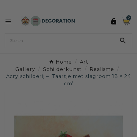
Ontdek de 27 kleuren van Decoration Paint

0



Home
Art
Gallery
Schilderkunst
Realisme
Acrylschilderij – ‘Taartje met slagroom 18 × 24
cm’