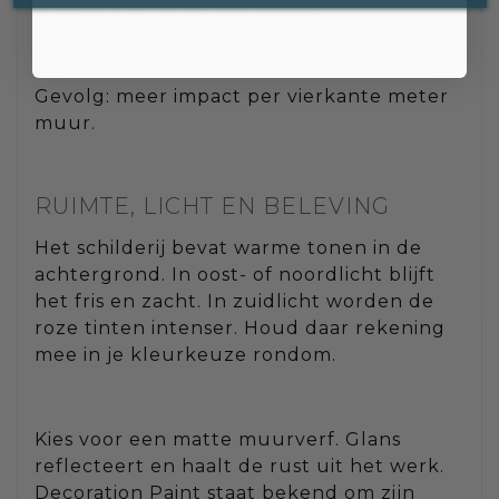
of asymmetrische compositie.
Gevolg: meer impact per vierkante meter
muur.
RUIMTE, LICHT EN BELEVING
Het schilderij bevat warme tonen in de
achtergrond. In oost- of noordlicht blijft
het fris en zacht. In zuidlicht worden de
roze tinten intenser. Houd daar rekening
mee in je kleurkeuze rondom.
Kies voor een matte muurverf. Glans
reflecteert en haalt de rust uit het werk.
Decoration Paint staat bekend om zijn