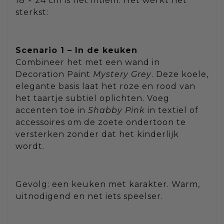
18 × 24 cm is het intiem. Het werkt het
sterkst:
Scenario 1 – In de keuken
Combineer het met een wand in
Decoration Paint
Mystery Grey
. Deze koele,
elegante basis laat het roze en rood van
het taartje subtiel oplichten. Voeg
accenten toe in
Shabby Pink
in textiel of
accessoires om de zoete ondertoon te
versterken zonder dat het kinderlijk
wordt.
Gevolg: een keuken met karakter. Warm,
uitnodigend en net iets speelser.