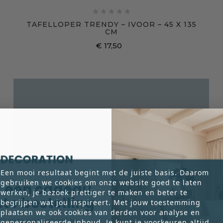





TAFELLOPER TRENDY – IVOOR – 45 X 135
CM
€ 17,50
Prijs
Een mooi resultaat begint met de juiste basis. Daarom
gebruiken we cookies om onze website goed te laten
 een cadeau
werken, je bezoek prettiger te maken en beter te
rste bestelling
begrijpen wat jou inspireert. Met jouw toestemming
plaatsen we ook cookies van derden voor analyse en
voor onze nieuwsbrief en
gepersonaliseerde inhoud. Je kunt je voorkeuren altijd