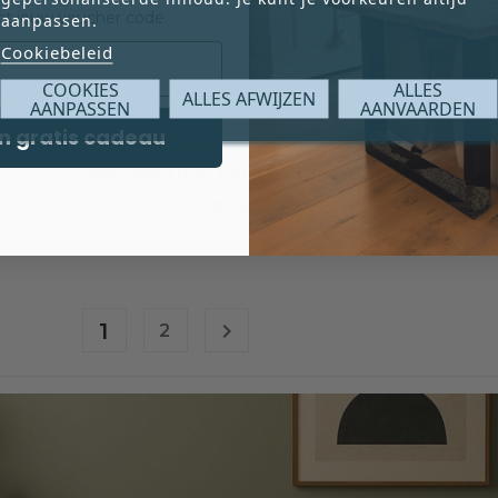
ct jouw voucher code.
aanpassen.
Cookiebeleid
COOKIES
ALLES
ALLES AFWIJZEN
AANPASSEN
AANVAARDEN
n gratis cadeau





DECORATION PAINT CASPER BLUE
€ 24,95
Prijs
1

2