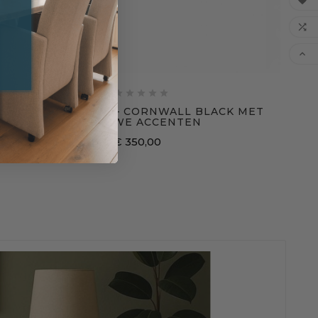








ANTIEK KASTJE – CORNWALL BLACK MET
BLAUWE ACCENTEN
€ 350,00
Prijs