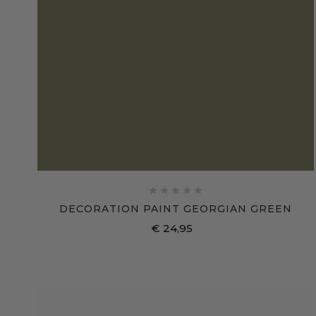





DECORATION PAINT GEORGIAN GREEN
€ 24,95
Prijs