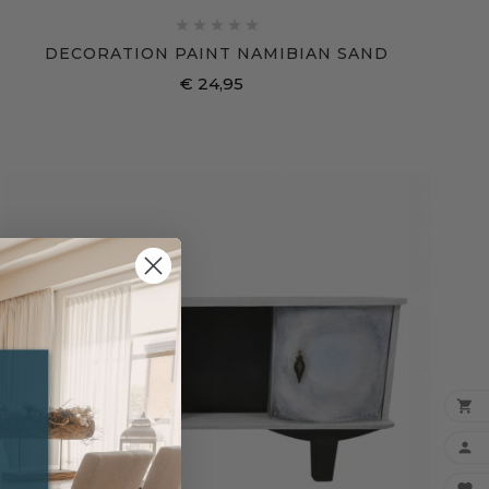





DECORATION PAINT NAMIBIAN SAND
€ 24,95
Prijs

