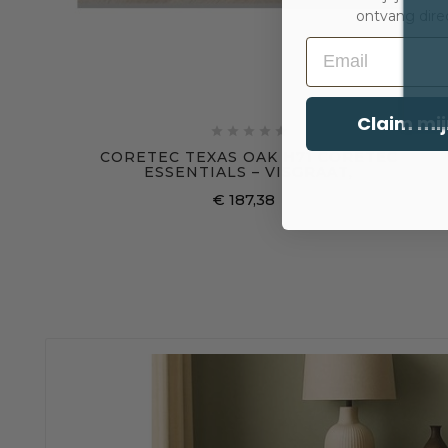
ontvang dire
Email
Claim mij





CORETEC TEXAS OAK H71 CORETEC
ESSENTIALS – VISGRAAT,
€ 187,38
Prijs