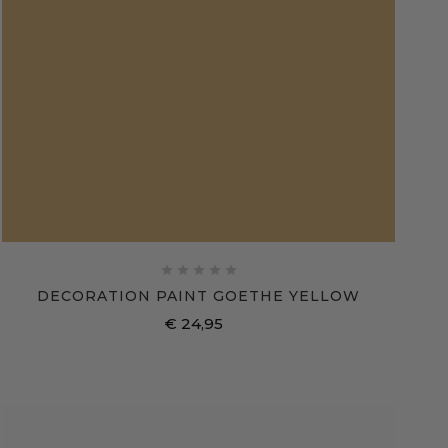





DECORATION PAINT GOETHE YELLOW
€ 24,95
Prijs