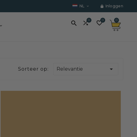
NL
Inloggen


0
0
0




Sorteer op:
Relevantie