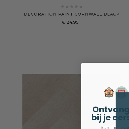





DECORATION PAINT CORNWALL BLACK
€ 24,95
Prijs
Ontvang
bij je ee
Schrijf je in 