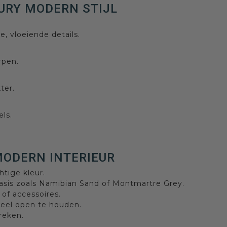
URY MODERN STIJL
 vloeiende details.
rpen.
ter.
ls.
MODERN INTERIEUR
tige kleur.
sis zoals Namibian Sand of Montmartre Grey.
 of accessoires.
ueel open te houden.
reken.