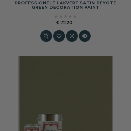
PROFESSIONELE LAKVERF SATIN PEYOTE
GREEN DECORATION PAINT





€ 72,20
Prijs



