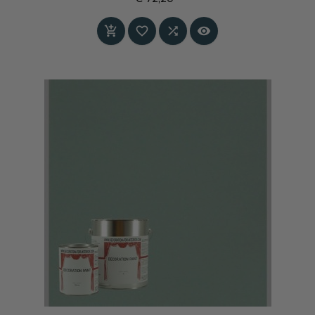
Prijs



