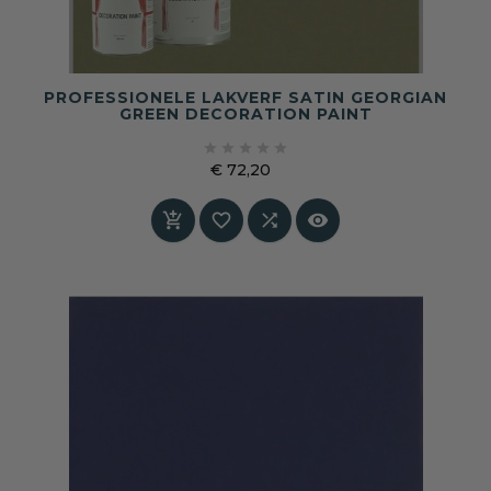
PROFESSIONELE LAKVERF SATIN GEORGIAN
GREEN DECORATION PAINT





€ 72,20
Prijs



