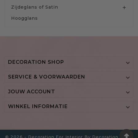
Zijdeglans of Satin

Hoogglans
DECORATION SHOP

SERVICE & VOORWAARDEN

JOUW ACCOUNT

WINKEL INFORMATIE

© 2026 - Decoration For Interior By Decoration B.V. -