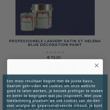
PROFESSIONELE LAKVERF SATIN ST HELENA
BLUE DECORATION PAINT





€ 72,20
Prijs




Een mooi resultaat begint met de juiste basis.
Daarom gebruiken we cookies om onze website
goed te laten werken, je bezoek prettiger te maken
en beter te begrijpen wat jou inspireert. Met jouw
Ontvang een cadeau
toestemming plaatsen we ook cookies van derden
bij je eerste bestelling
voor analyse en gepersonaliseerde inhoud. Je kunt