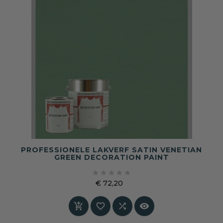
PROFESSIONELE LAKVERF SATIN VENETIAN
GREEN DECORATION PAINT





€ 72,20
Prijs



