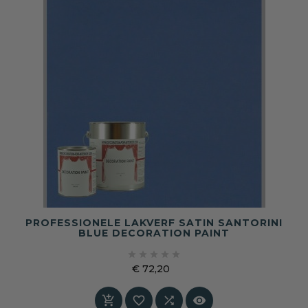
PROFESSIONELE LAKVERF SATIN SANTORINI
BLUE DECORATION PAINT





€ 72,20
Prijs



