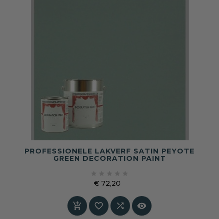
PROFESSIONELE LAKVERF SATIN PEYOTE
GREEN DECORATION PAINT





€ 72,20
Prijs



