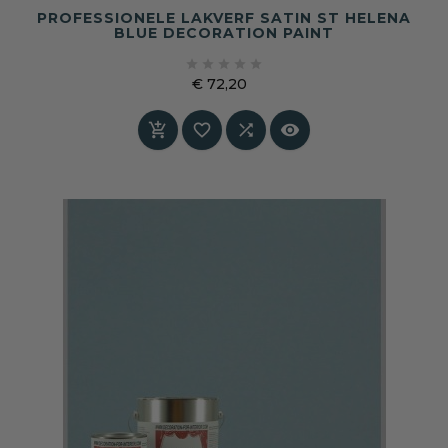
PROFESSIONELE LAKVERF SATIN ST HELENA
BLUE DECORATION PAINT





€ 72,20
Prijs



