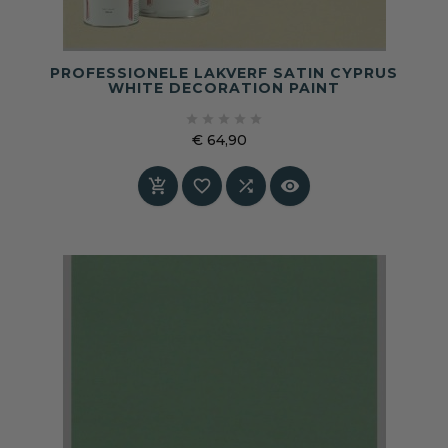
PROFESSIONELE LAKVERF SATIN CYPRUS
WHITE DECORATION PAINT





€ 64,90
Prijs



