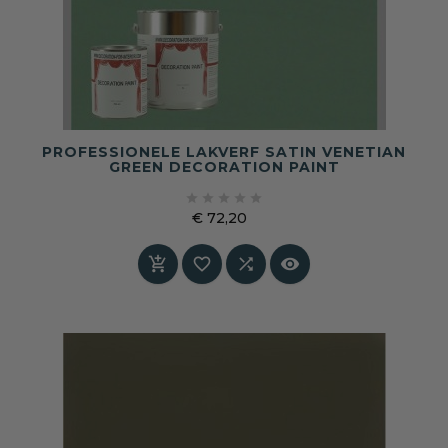
PROFESSIONELE LAKVERF SATIN VENETIAN
GREEN DECORATION PAINT





€ 72,20
Prijs



