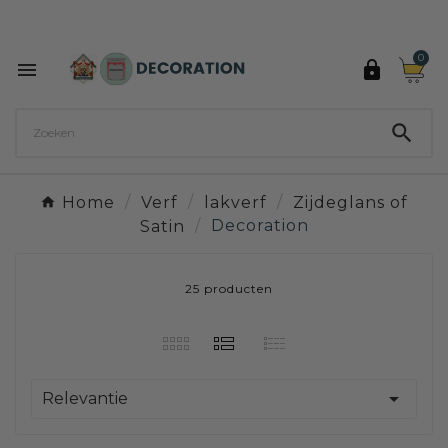
Ontdek de 27 kleuren van Decoration Paint

0



Home
Verf
lakverf
Zijdeglans of
Satin
Decoration
25 producten

Relevantie