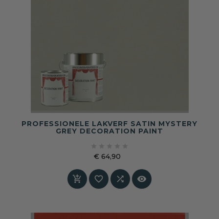
PROFESSIONELE LAKVERF SATIN MYSTERY
GREY DECORATION PAINT





€ 64,90
Prijs



