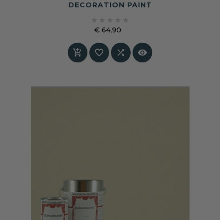
DECORATION PAINT





€ 64,90
Prijs



