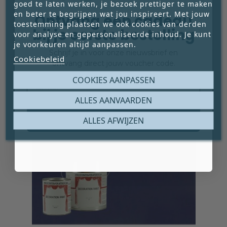
€ 72,20
goed te laten werken, je bezoek prettiger te maken
Prijs
en beter te begrijpen wat jou inspireert. Met jouw
Ontvang een cadeau
toestemming plaatsen we ook cookies van derden




bij je eerste bestelling
voor analyse en gepersonaliseerde inhoud. Je kunt
je voorkeuren altijd aanpassen.
Schrijf je in voor onze nieuwsbrief en
Cookiebeleid
ontvang direct jouw voucher code.
Email
COOKIES AANPASSEN
ALLES AANVAARDEN
Claim mijn gratis cadeau
ALLES AFWIJZEN