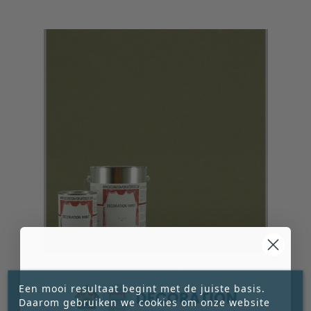
PROFESSIONELE LAKVERF SATIN GEORGIAN
GREEN DECORATION PAINT
Een mooi resultaat begint met de juiste basis.
Daarom gebruiken we cookies om onze website




