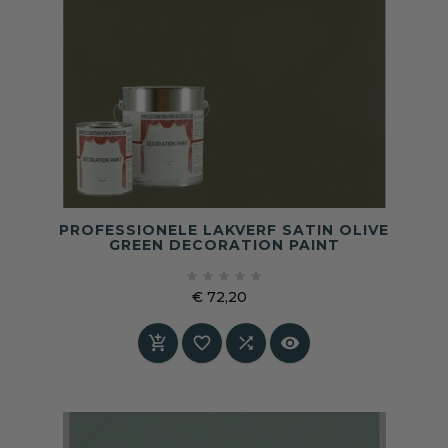
PROFESSIONELE LAKVERF SATIN OLIVE
GREEN DECORATION PAINT





€ 72,20
Prijs



