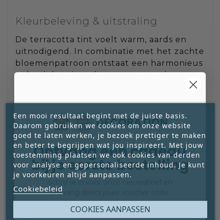
Kleurbeleving & uitstraling
De terracotta tint voelt warm, aards en
uitnodigend. In combinatie met het zachte
bloemenpatroon ontstaat een harmonieus
geheel dat niet schreeuwt, maar draagt.
Deze kleuren reageren mooi op daglicht
en sluiten aan bij natuurlijke materialen
zoals hout, linnen en keramiek.
Een mooi resultaat begint met de juiste basis.
Daarom gebruiken we cookies om onze website
goed te laten werken, je bezoek prettiger te maken
en beter te begrijpen wat jou inspireert. Met jouw
Sfeer & woonstijlen
Ontvang een cadeau
toestemming plaatsen we ook cookies van derden
bij je eerste bestelling
voor analyse en gepersonaliseerde inhoud. Je kunt
Deze set past perfect in landelijke,
je voorkeuren altijd aanpassen.
romantische en brocante interieurs, maar
Schrijf je in voor onze nieuwsbrief en
Cookiebeleid
werkt ook verrassend goed in een modern
ontvang direct jouw voucher code.
huis waar zachtheid welkom is. Denk in
Email
COOKIES AANPASSEN
scenario’s: een eettafel die dagelijks