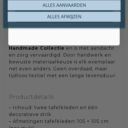
gebruikt wordt, een seizoenssetting of een
ALLES AANVAARDEN
dressoir dat meer aandacht mag krijgen.
Claim mijn gratis cadeau
ALLES AFWIJZEN
Duurzaam & bewust
Deze set maakt deel uit van
Brenda’s
Handmade Collectie
en is met aandacht
en zorg vervaardigd. Door handwerk en
bewuste materiaalkeuze is elk exemplaar
net even anders. Geen overdaad, maar
tijdloos textiel met een lange levensduur.
Productdetails
– Inhoud: twee tafelkleden en één
decoratieve strik
– Afmetingen tafelkleden: 105 × 105 cm