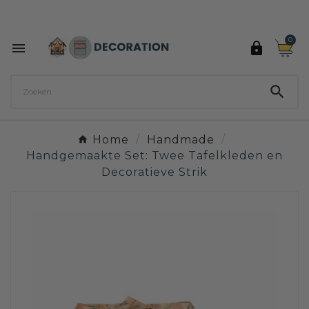
Ontdek de 27 kleuren van Decoration Paint

0



Home
Handmade
Handgemaakte Set: Twee Tafelkleden en
Decoratieve Strik