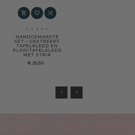








HANDGEMAAKTE
SET – GESTREEPT
TAFELKLEED EN
PLOOITAFELKLEED
MET STRIK
€ 25,50
chevron_left
chevron_right