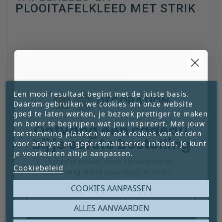
PLOOITAFELKLEED MET STRIK
Wat zit er in deze set
–
Gestreept tafelkleed
: 117 × 117 cm
Een krachtig basisstuk met een eigentijds
Een mooi resultaat begint met de juiste basis.
streeppatroon dat structuur brengt in je
Daarom gebruiken we cookies om onze website
tafelsetting.
goed te laten werken, je bezoek prettiger te maken
–
Plooitafelkleed
: 100 × 100 cm
en beter te begrijpen wat jou inspireert. Met jouw
Ontvang een cadeau
Afgewerkt met een speciaal lint dat
toestemming plaatsen we ook cookies van derden
bij je eerste bestelling
voor analyse en gepersonaliseerde inhoud. Je kunt
natuurlijke plooien creëert, voor
je voorkeuren altijd aanpassen.
beweging en zachtheid.
Schrijf je in voor onze nieuwsbrief en
Cookiebeleid
–
Decoratieve strik
: 30 × 18 cm
ontvang direct jouw voucher code.
Gemaakt van dezelfde stof en bedoeld als
Email
COOKIES AANPASSEN
verbindend accent: op tafel, om servetten
of als decoratief detail elders in huis.
ALLES AANVAARDEN