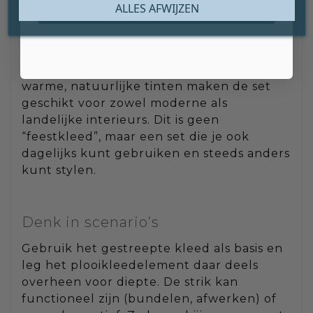
Claim mijn gratis cadeau
ALLES AFWIJZEN
Materiaal & uitstraling
De combinatie van strepen en plooien
zorgt voor spanning en balans tegelijk. De
warme, natuurlijke tinten maken de set
geschikt voor zowel moderne als
landelijke interieurs. Dit is geen
“feestkleed”, maar een set die je ook
dagelijks kunt gebruiken en steeds anders
kunt stylen.
Denk in scenario’s
Gebruik het gestreepte kleed als basis en
leg het plooikleedelement daar deels
overheen voor diepte. De strik kan
functioneel zijn (bundelen, afwerken) of