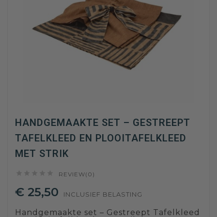
HANDGEMAAKTE SET – GESTREEPT
TAFELKLEED EN PLOOITAFELKLEED
MET STRIK





REVIEW(0)
€ 25,50
INCLUSIEF BELASTING
Handgemaakte set – Gestreept Tafelkleed