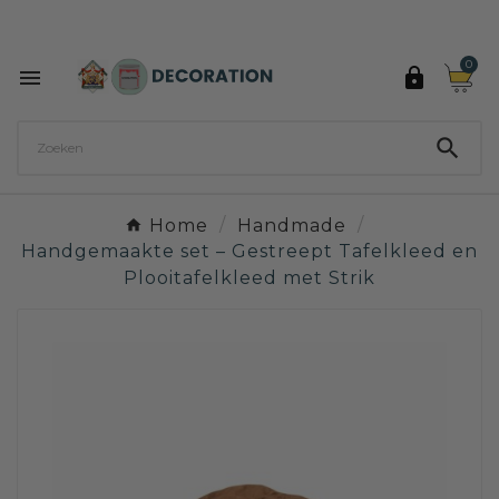
Ontdek de 27 kleuren van Decoration Paint

0



Home
Handmade
Handgemaakte set – Gestreept Tafelkleed en
Plooitafelkleed met Strik