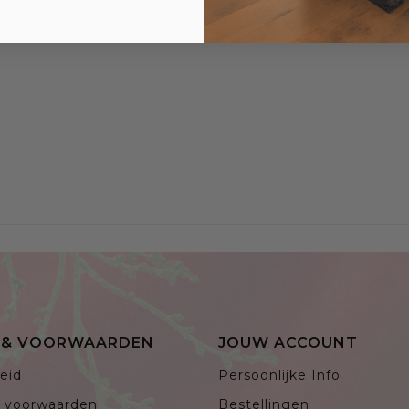
een.
E & VOORWAARDEN
JOUW ACCOUNT
eid
Persoonlijke Info
 voorwaarden
Bestellingen