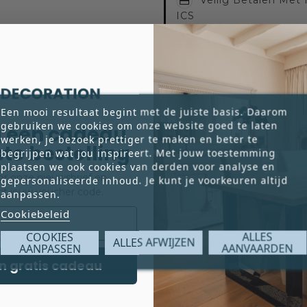
ICS
Een mooi resultaat begint met de juiste basis. Daarom
Reviews
gebruiken we cookies om onze website goed te laten
 een cadeau
werken, je bezoek prettiger te maken en beter te
rste bestelling
begrijpen wat jou inspireert. Met jouw toestemming
plaatsen we ook cookies van derden voor analyse en
voor onze nieuwsbrief en
gepersonaliseerde inhoud. Je kunt je voorkeuren altijd
huis van bewaring in Orléans, nadat Geert Jan Jansen door de Fransen
ct jouw voucher code.
aanpassen.
 leven in de kunsthandel: Geert Jan Jansen neemt de lezer mee langs 
Cookiebeleid
per Jorn, tekeningen van David Hockney en zeefdrukken van Andy Wa
COOKIES
ALLES
rd wegens vervalsing van kunstwerken, vijf jaar lang aan de internati
ALLES AFWIJZEN
AANPASSEN
AANVAARDEN
n gratis cadeau
 zich bezig gehouden met het organiseren van tentoonstellingen en h