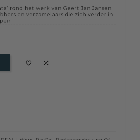
ta’ rond het werk van Geert Jan Jansen.
bbers en verzamelaars die zich verder in
epen.


IDEAL | Wero, PayPal, Bankoverschrijving Of