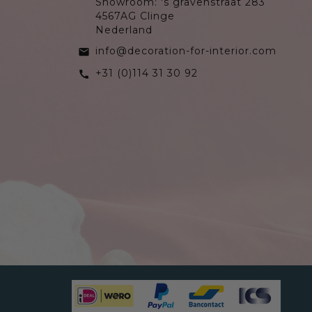
Showroom: 's gravenstraat 283
4567AG Clinge
Nederland
info@decoration-for-interior.com
email
+31 (0)114 31 30 92
call