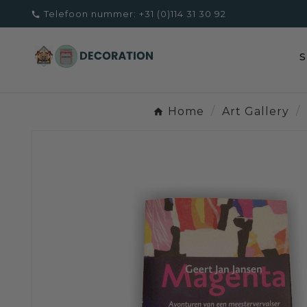
Telefoon nummer:
+31 (0)114 31 30 92

Home
Art Gallery