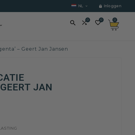
NL
Inloggen


0
0
0



genta’ – Geert Jan Jansen
CATIE
 GEERT JAN
LASTING