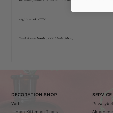
uiteenlopende schilders door de hele kunstgeschiedenis h
vijfde druk 2007.
Taal Nederlands, 272 bladzijden,
DECORATION SHOP
SERVIC
Verf
Privacybel
Lijmen Kitten en Tapes
Algemene