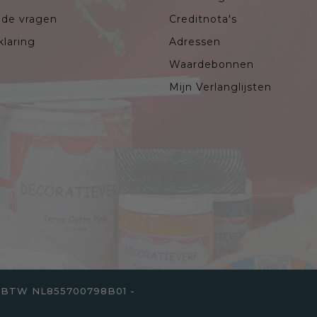
lde vragen
Creditnota's
klaring
Adressen
Waardebonnen
Mijn Verlanglijsten
. - BTW NL855700798B01 -