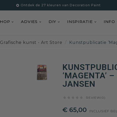
Ontdek de 27 kleuren van Decoration Paint

SHOP
ADVIES
DIY
INSPIRATIE
INFO
Grafische kunst - Art Store
Kunstpublicatie ‘Ma
KUNSTPUBLI
‘MAGENTA’ –
JANSEN





REVIEW(0)
€ 65,00
INCLUSIEF BE