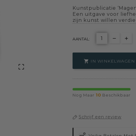
Kunstpublicatie ‘Magen
Een uitgave voor liefhe
zijn kunst willen verdi
AANTAL:
IN WINKELWAGEN


10
Nog Maar
Beschikbaar
Schrijf een review
Veilig Betalen Met