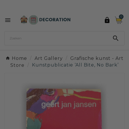
Ontdek de 27 kleuren van Decoration Paint

0



Home
Art Gallery
Grafische kunst - Art
Store
Kunstpublicatie ‘All Bite, No Bark’