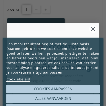
AANTAL:
IN WINKELWAGEN


Een mooi resultaat begint met de juiste basis.
Daarom gebruiken we cookies om onze website

goed te laten werken, je bezoek prettiger te maken
en beter te begrijpen wat jou inspireert. Met jouw
Ontvang een cadeau
toestemming plaatsen we ook cookies van derden
bij je eerste bestelling
voor analyse en gepersonaliseerde inhoud. Je kunt
je voorkeuren altijd aanpassen.
Schrijf je in voor onze nieuwsbrief en
10
Nog Maar
Beschikbaar
Cookiebeleid
ontvang direct jouw voucher code.
Email
COOKIES AANPASSEN
Schrijf een review
ALLES AANVAARDEN