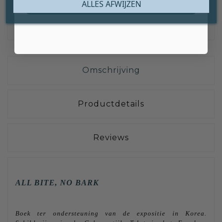
Claim mijn gratis cadeau
ALLES AFWIJZEN
Veilig Betalen Met
IDEAL | Wero,
PayPal, Bankoverschrijving Of ICS
Omschrijving
Productdetails
Reviews
ALL BITE, NO BARK
Boek ter ondersteuning van de expositie in Korea.