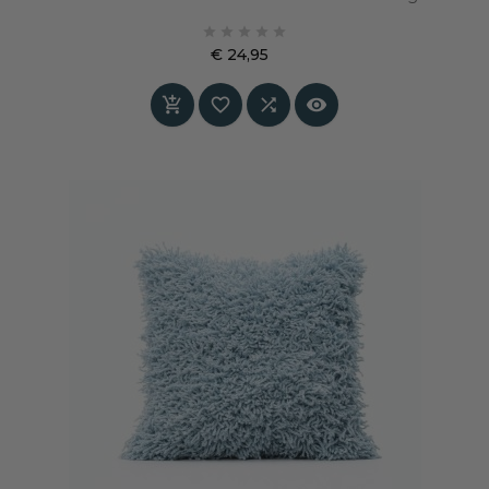
Deze fluweelmatte tint voelt poëtisch en licht





aan, en past perfect in rustige, Scandinavische
€ 24,95
interieurs. Een subtiel accent dat sfeer
Prijs
toevoegt zonder te overheersen.



