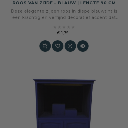
ROOS VAN ZIJDE – BLAUW | LENGTE 90 CM
Deze elegante zijden roos in diepe blauwtint is
een krachtig en verfijnd decoratief accent dat
direct rust en diepte toevoegt aan je interieur.





Met haar slanke steel en realistische
€ 1,75
bloemvorm is dit een tijdloos object dat zowel
Prijs
solo als in arrangement tot zijn recht komt.



