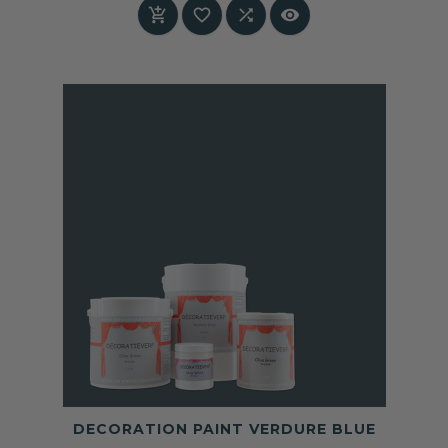
Geschikt voor wie een statement wil maken




met zachtheid en verfijning. Ideaal voor een
accentmuur in woonruimtes, slaapkamers of
een stijlvolle hal.
DECORATION PAINT VERDURE BLUE