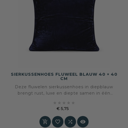
SIERKUSSENHOES FLUWEEL BLAUW 40 × 40
CM
Deze fluwelen sierkussenhoes in diepblauw
brengt rust, luxe en diepte samen in één
accent. De zachte glans van het fluweel geeft





het kussen een rijke uitstraling die subtiel
€ 5,75
meebeweegt met het licht.
Prijs



