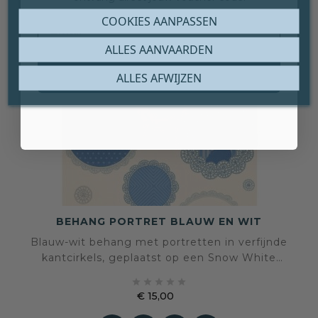
Email
COOKIES AANPASSEN
ALLES AANVAARDEN
Claim mijn gratis cadeau
ALLES AFWIJZEN
BEHANG PORTRET BLAUW EN WIT
Blauw-wit behang met portretten in verfijnde
kantcirkels, geplaatst op een Snow White
achtergrond. De combinatie van Santorini Blue





en Casper Blue zorgt voor een rustige,
€ 15,00
artistieke uitstraling met diepte en detail.
Prijs