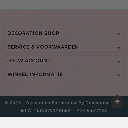
DECORATION SHOP

SERVICE & VOORWAARDEN

JOUW ACCOUNT

WINKEL INFORMATIE

© 2026 - Decoration For Interior By Decoration B.V. -
BTW NL855700798B01 - KVK 64517756