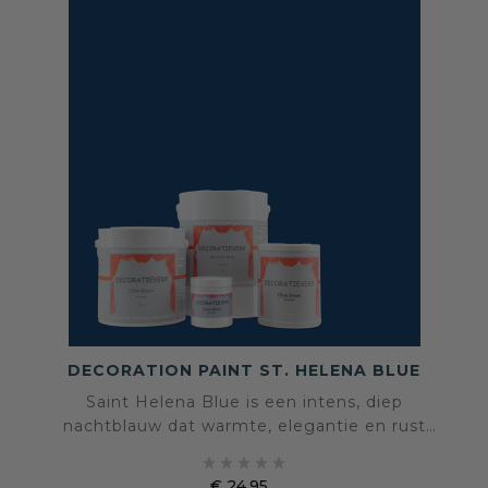
DECORATION PAINT ST. HELENA BLUE
Saint Helena Blue is een intens, diep
nachtblauw dat warmte, elegantie en rust
uitstraalt. Deze fluweelmatte tint omarmt de





ruimte en geeft je interieur een chique, serene
€ 24,95