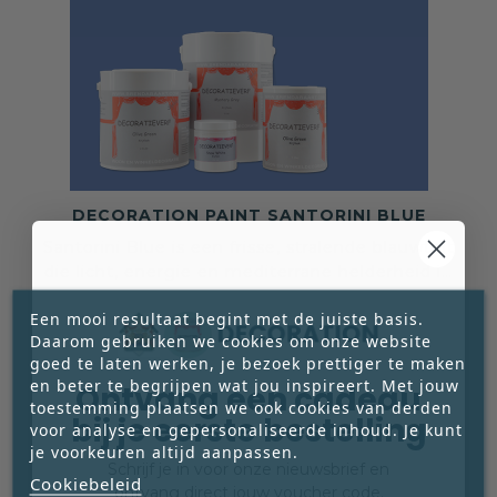
DECORATION PAINT SANTORINI BLUE
Santorini Blue is een frisse, stralende blauwtint
die licht, energie en mediterrane helderheid in
je interieur brengt. Deze fluweelmatte kleur





Een mooi resultaat begint met de juiste basis.
voelt zonnig en luchtig aan en geeft elke
€ 24,95
Daarom gebruiken we cookies om onze website
ruimte een opgewekt, stijlvol karakter. Perfect
Prijs
goed te laten werken, je bezoek prettiger te maken
voor wie een levendig maar toch elegant effect




en beter te begrijpen wat jou inspireert. Met jouw
Ontvang een cadeau
zoekt.
toestemming plaatsen we ook cookies van derden
bij je eerste bestelling
voor analyse en gepersonaliseerde inhoud. Je kunt
je voorkeuren altijd aanpassen.
Schrijf je in voor onze nieuwsbrief en
Cookiebeleid
ontvang direct jouw voucher code.