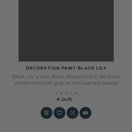
DECORATION PAINT BLACK LILY
Black Lily is een diepe, elegante tint die zwart
combineert met grijs en een subtiele paarse
ondertoon. De fluweelmatte afwerking geeft





iedere ruimte een mysterieuze, luxe uitstraling.
€ 24,95
Een perfecte kleur voor wie durft te spelen met
Prijs
diepte, drama en verfijning.



