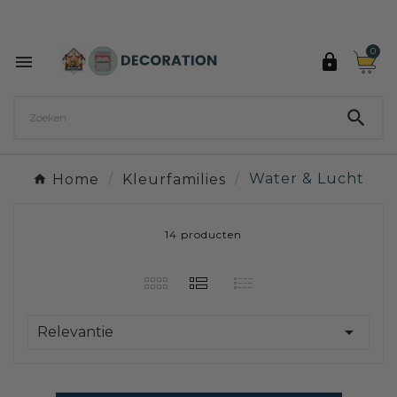
Ontdek de 27 kleuren van Decoration Paint

0



Home
Kleurfamilies
Water & Lucht
14 producten

Relevantie