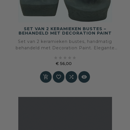
SET VAN 2 KERAMIEKEN BUSTES –
BEHANDELD MET DECORATION PAINT
Set van 2 keramieken bustes, handmatig
behandeld met Decoration Paint. Elegante
matte afwerking – tijdloos, artistiek en perfect





voor elk interieur.
€ 56,00
Prijs



