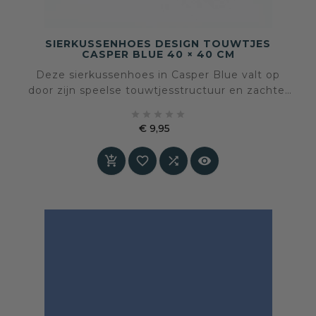
SIERKUSSENHOES DESIGN TOUWTJES
CASPER BLUE 40 × 40 CM
Deze sierkussenhoes in Casper Blue valt op
door zijn speelse touwtjesstructuur en zachte,
lichtblauwe kleur. Het oppervlak nodigt uit tot





aanraken en brengt een ontspannen, bijna
€ 9,95
wolkachtige sfeer in huis.
Prijs



