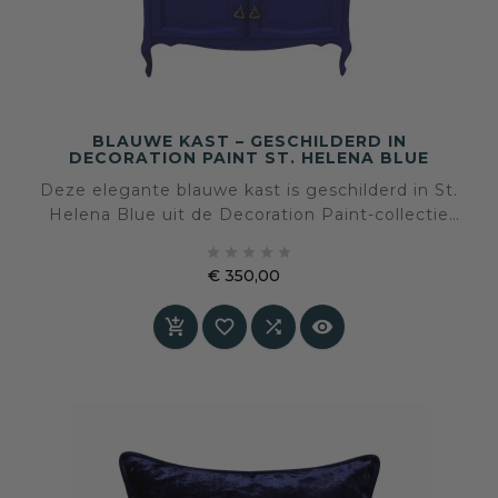
BLAUWE KAST – GESCHILDERD IN
DECORATION PAINT ST. HELENA BLUE
Deze elegante blauwe kast is geschilderd in St.
Helena Blue uit de Decoration Paint-collectie
en afgewerkt met een diepblauwe fluwelen





achterwand. Een karaktervol meubel dat rust,
€ 350,00
diepte en tijdloze elegantie toevoegt.
Prijs



