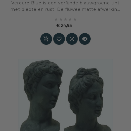
Verdure Blue is een verfijnde blauwgroene tint
met diepte en rust. De fluweelmatte afwerking
geeft een zachte, natuurlijke uitstraling die





harmonie brengt in elke ruimte. Een elegante
€ 24,95
kleur voor wie op zoek is naar ingetogen luxe
Prijs
met een frisse, eigentijdse touch.



