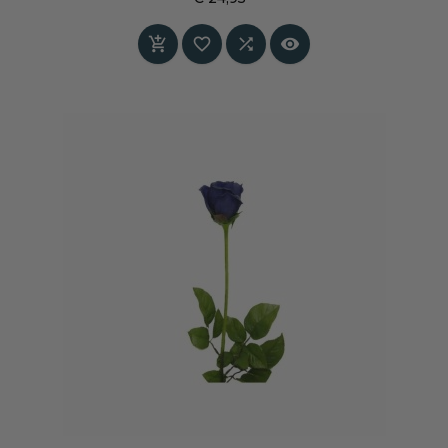
uitstraling. Perfect voor wie durft te kiezen voor
Prijs
donkere kleuren met diepgang en karakter.



