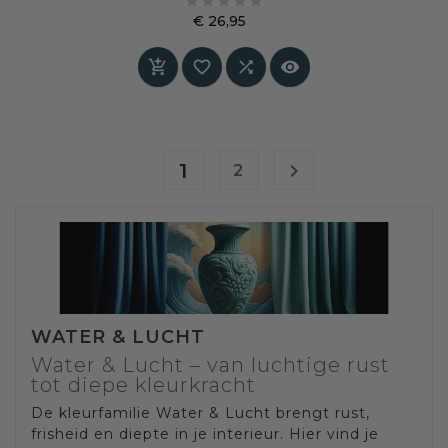





keuze voor wie rust, diepte en betrouwbaarheid
€ 26,95
wil combineren in het interieur
Prijs




1

2
WATER & LUCHT
Water & Lucht – van luchtige rust
tot diepe kleurkracht
De kleurfamilie Water & Lucht brengt rust,
frisheid en diepte in je interieur. Hier vind je