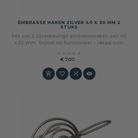
EMBRASSE HAKEN ZILVER 40 X 30 MM 2
STUKS
Set van 2 zilverkleurige embrassehaken van 40
x 30 mm. Stijlvol en functioneel – ideaal voor
het bevestigen van gordijnembrasses. Inclusief





schroeven.
€ 7,00
Prijs



