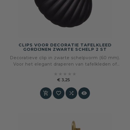
CLIPS VOOR DECORATIE TAFELKLEED
GORDIJNEN ZWARTE SCHELP 2 ST
Decoratieve clip in zwarte schelpvorm (60 mm).
Voor het elegant draperen van tafelkleden of
gordijnen – stijlvol, praktisch en zonder





montage.
€ 3,25
Prijs



