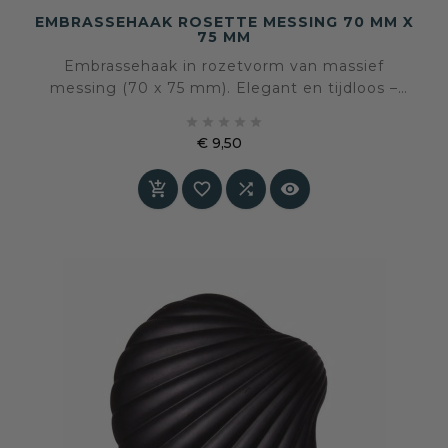
EMBRASSEHAAK ROSETTE MESSING 70 MM X
75 MM
Embrassehaak in rozetvorm van massief
messing (70 x 75 mm). Elegant en tijdloos –
voor klassieke gordijnstyling met gouden glans.





€ 9,50
Prijs



