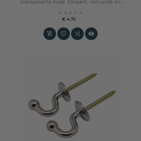
transparante haak. Elegant, natuurlijk en
praktisch – geleverd inclusief bevestiging.





Verkoop per stuk
€ 4,75
Prijs



