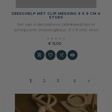
ZEESCHELP MET CLIP MESSING 9 X 9 CM 4
STUKS
Set van 4 decoratieve tafelkleedclips in
schelpvorm (messingkleur, 9 x 9 cm). Voor
stijlvolle tafeldecoratie of creatieve





gordijnstyling.
€ 15,00
Prijs




…
1

2
3
5