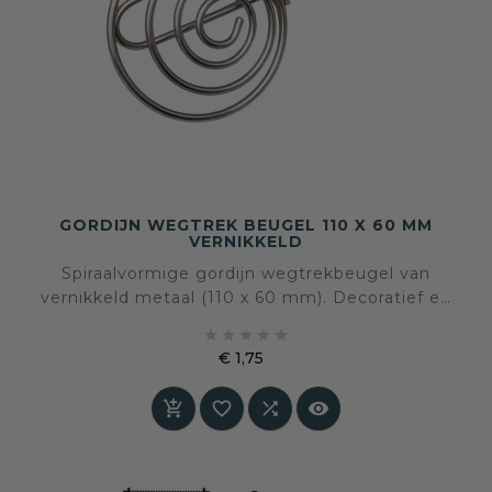
GORDIJN WEGTREK BEUGEL 110 X 60 MM
VERNIKKELD
Spiraalvormige gordijn wegtrekbeugel van
vernikkeld metaal (110 x 60 mm). Decoratief en
praktisch – voor creatieve en stijlvolle





gordijnstyling.
€ 1,75
Prijs



