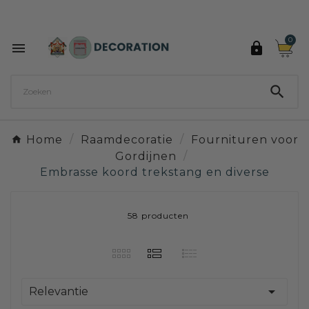
Ontdek de 27 kleuren van Decoration Paint

0



Home
Raamdecoratie
Fournituren voor
Gordijnen
Embrasse koord trekstang en diverse
58 producten

Relevantie