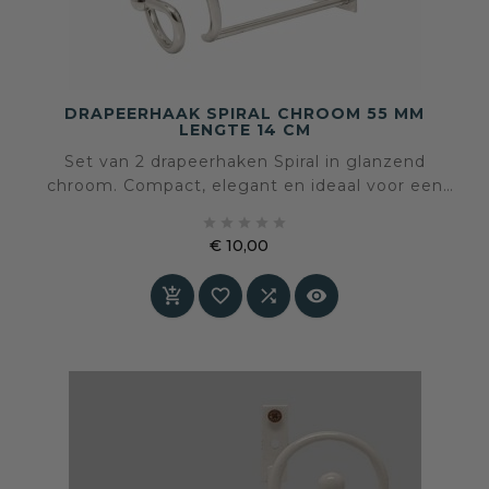
DRAPEERHAAK SPIRAL CHROOM 55 MM
LENGTE 14 CM
Set van 2 drapeerhaken Spiral in glanzend
chroom. Compact, elegant en ideaal voor een
moderne drapering van je gordijnen.





€ 10,00
Prijs



