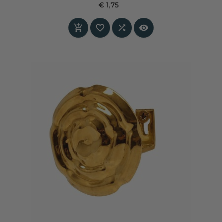
€ 1,75
Prijs



