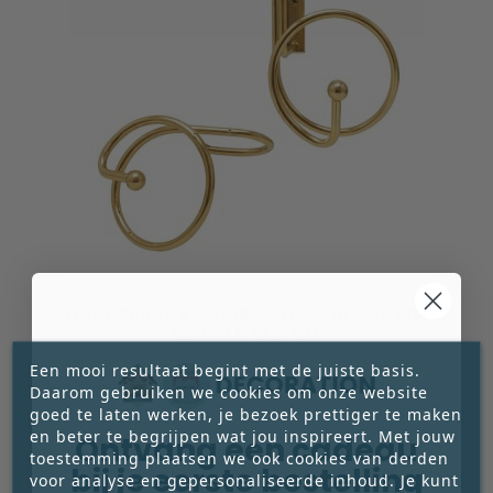
DRAPEERHAAK SPIRAL MESSING 85 MM
LENGTE 15.5 CM
Set van 2 messing drapeerhaken (Ø 85 mm,
Een mooi resultaat begint met de juiste basis.
lengte 15,5 cm). Elegant, functioneel en ideaal
Daarom gebruiken we cookies om onze website
goed te laten werken, je bezoek prettiger te maken
voor het stijlvol wegdraperen van gordijnen.





en beter te begrijpen wat jou inspireert. Met jouw
Ontvang een cadeau
€ 15,00
toestemming plaatsen we ook cookies van derden
bij je eerste bestelling
Prijs
voor analyse en gepersonaliseerde inhoud. Je kunt