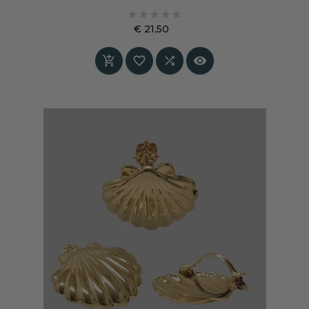
creatieve tafeldecoratie en stijlvolle plooien.





€ 21,50
Prijs



