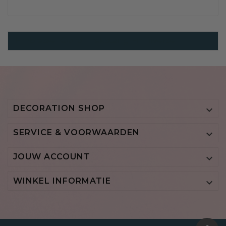
Embrasse Koord Trekstang En Diverse
DECORATION SHOP

SERVICE & VOORWAARDEN

JOUW ACCOUNT

WINKEL INFORMATIE
