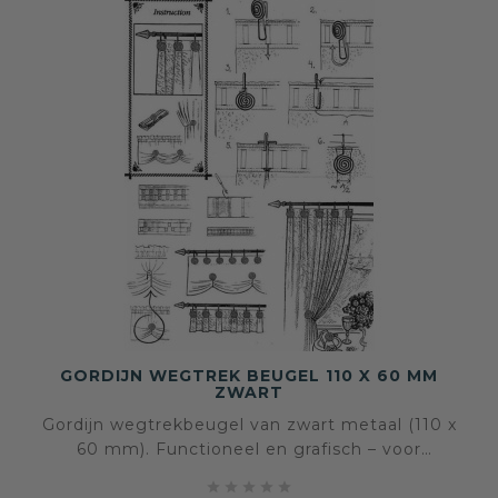
GORDIJN WEGTREK BEUGEL 110 X 60 MM
ZWART
Gordijn wegtrekbeugel van zwart metaal (110 x
60 mm). Functioneel en grafisch – voor
moderne gordijnstyling zonder koord. Makkelijk





te monteren.