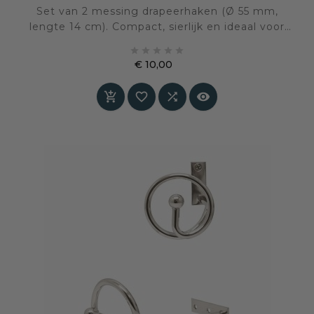
Set van 2 messing drapeerhaken (Ø 55 mm,
lengte 14 cm). Compact, sierlijk en ideaal voor
het elegant wegdraperen van lichte gordijnen.





€ 10,00
Prijs



