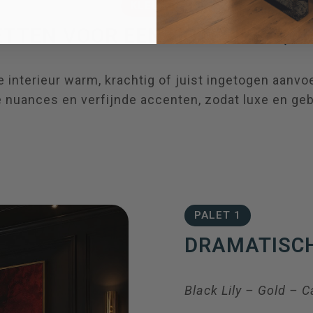
e interieur warm, krachtig of juist ingetogen aanvo
e nuances en verfijnde accenten, zodat luxe en geb
PALET 1
DRAMATISC
Black Lily – Gold – 
Black Lily vormt een
direct een luxueus ka