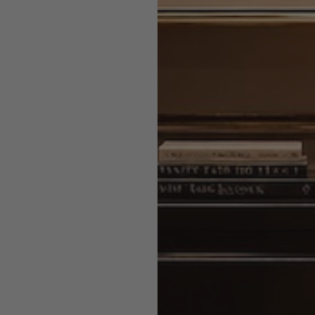
Een mooi resultaat begint met de juiste basis. Daarom
gebruiken we cookies om onze website goed te laten
 een cadeau
werken, je bezoek prettiger te maken en beter te
rste bestelling
begrijpen wat jou inspireert. Met jouw toestemming
plaatsen we ook cookies van derden voor analyse en
voor onze nieuwsbrief en
gepersonaliseerde inhoud. Je kunt je voorkeuren altijd