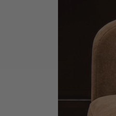
ct jouw voucher code.
aanpassen.
Cookiebeleid
COOKIES
ALLES
ALLES AFWIJZEN
AANPASSEN
AANVAARDEN
n gratis cadeau