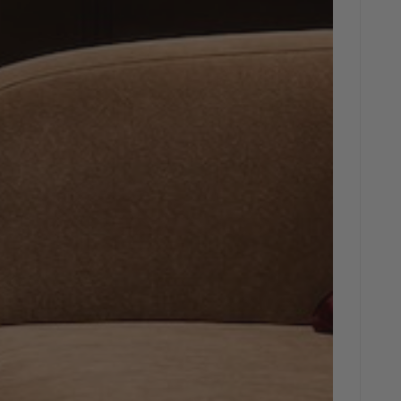


