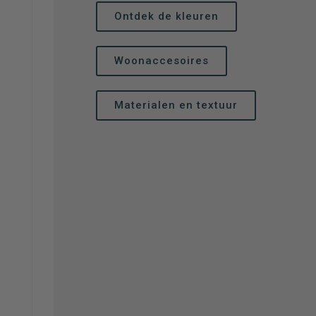
Woonaccesoires
Materialen en textuur
Ontvang
bij je ee
Schrijf je in 