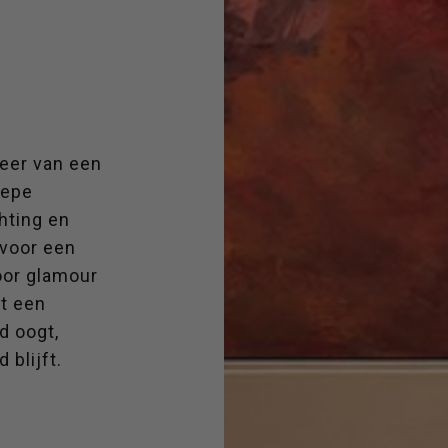
feer van een
iepe
chting en
 voor een
oor glamour
t een
d oogt,
 blijft.