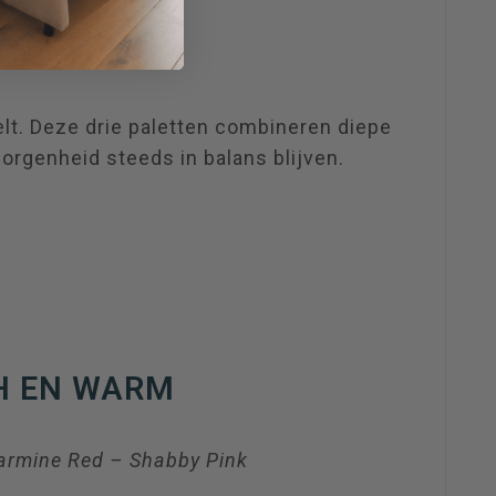
elt. Deze drie paletten combineren diepe
orgenheid steeds in balans blijven.
H EN WARM
Carmine Red – Shabby Pink
 diepe, omhullende basis en geeft de ruimte
rakter. Gold vangt het licht en voegt verfijning